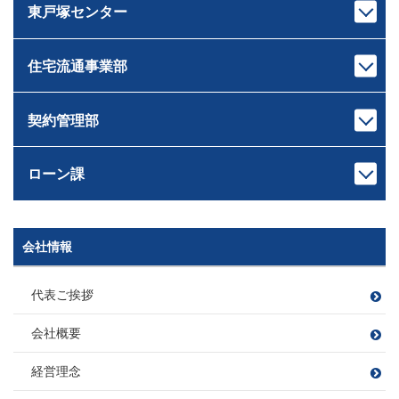
しばさき ともひろ
むらい さとる
東戸塚センター
宅地建物取引士
宅地建物取引士
損害保険募集人
損害保険募集人
ドライブ
センター長
課長
住宅ローンアドバイザー
ファイナンシャルプランナー
ゴルフ・料理
サウナ
岸本 健太
中山 匠平
損害保険募集人
住宅ローンアドバイザー
きしもと けんた
なかやま しょうへい
住宅流通事業部
宅地建物取引士
宅地建物取引士
キャンプ、登山
愛犬の散歩 たまに登山
センター長
課長
ホームインスペクター
住宅ローンアドバイザー
読書
ワイン
佐藤 広顕
戸崎 大祐
管理業務主任者
損害保険募集人
観葉植物
サッカー・旅行・ゲーム
さとう ひろあき
とさき だいすけ
契約管理部
宅地建物取引士
宅地建物取引士
ファイナンシャルプランナー
釣り
本部長
住宅ローンアドバイザー
住宅ローンアドバイザー
住宅ローンアドバイザー
田村 恭一
損害保険募集人
次長
課長
損害保険募集人
損害保険募集人
ツーリング
滝田 良平
西條 圭彦
たむら きょういち
ローン課
宅地建物取引士
宅地建物取引士
旅行
課長代理
たきた りょうへい
さいじょう よしひこ
ファイナンシャルプランナー
ファイナンシャルプランナー
矢持 慎之介
住宅ローンアドバイザー
住宅ローンアドバイザー
野球
須崎 翔
旅行
ドライブ（2022年に車購入）
宅地建物取引士
やもち しんのすけ
損害保険募集人
損害保険募集人
読書
山口 遼太
岡野 稜大
B’ｚ鑑賞
釣り
すさき しょう
次長
課長代理
会社情報
課長
宅地建物取引士
宅地建物取引士
管理業務主任者
萩原 靖子
川島 竜太
木村 友亮
やまぐち りょうた
おかの りょうだい
賃貸不動産経営管理士
ファイナンシャルプランナー
住宅ローンアドバイザー
車 亜美
はぎわら やすこ
かわしま りゅうた
宅地建物取引士
きむら ゆうすけ
ファイナンシャルプランナー
住宅ローンアドバイザー
損害保険募集人
飲食店開拓(特にラーメン)
代表ご挨拶
宅地建物取引士
ちゃ あみ
住宅ローンアドバイザー
損害保険募集人
ファイナンシャルプランナー
愛猫と遊ぶこと
宅地建物取引士
宅地建物取引士
損害保険募集人
ファイナンシャルプランナー
住宅ローンアドバイザー
会社概要
宅地建物取引士
住宅ローンアドバイザー
住宅ローンアドバイザー
住宅ローンアドバイザー
住宅ローンアドバイザー
住宅ローンアドバイザー
野球観戦
課長
損害保険募集人
損害保険募集人
住宅ローンアドバイザー
課長
損害保険募集人
損害保険募集人
ファイナンシャルプランナー
小方 寿敏
フットサル
大好きな焼肉を食べること
小松 大南
経営理念
住宅ローンアドバイザー
穴田 孝
旅行
読書
伊東 諒
おがた かずと
こまつ だいな
損害保険募集人
野球観戦・テニス