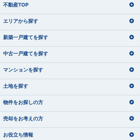
やまだ ただし
たなべ あきひで
つつい まさはる
いいづか しほ
不動産TOP
住宅ローンアドバイザー
東間 愛莉
鈴木 理文
損害保険募集人
プロ野球観戦（12球団本拠地制覇を
運動
とうま えり
すずき りの
目指しています）
バレーボール、野球
エリアから探す
宅地建物取引士
宅地建物取引士
旅行
宅地建物取引士
住宅ローンアドバイザー
パン屋巡り（おすすめのパン屋さん
料理、カラオケ
菊地 聡之
平 愛梨
を教えて下さい！）
損害保険募集人
住宅ローンアドバイザー
ファイナンシャルプランナー
住宅ローンアドバイザー
サッカー観戦
きくち としゆき
たいら あいり
損害保険募集人
住宅ローンアドバイザー
住宅ローンアドバイザー
損害保険募集人
新築一戸建てを探す
石垣 小巻
大貫 文乃
佐藤 蓮
齋藤 セルジオ優
犬の散歩
損害保険募集人
希
いしがき こまき
おおぬき あやの
さとう れん
ハンドメイド
さいとう せるじおゆうき
中古一戸建てを探す
宅地建物取引士
宅地建物取引士
ドライブ・旅行
サイクリング フットサル サウナ
ファイナンシャルプランナー
ファイナンシャルプランナー
宅地建物取引士
宅地建物取引士
住宅ローンアドバイザー
住宅ローンアドバイザー
住宅ローンアドバイザー
マンションを探す
住宅ローンアドバイザー
ファイナンシャルプランナー
住宅ローンアドバイザー
損害保険募集人
課長
住宅ローンアドバイザー
矢後 美玲
宮内 悠吏
下藤 千秋
課長
土地を探す
皆元 諒也
中静 孝雄
やご みれい
みやうち ゆうじ
旅行
しもふじ ちあき
川口 涼太朗
国内外旅行
髙橋 かのん
映画鑑賞
ギター
音楽を聴くこと
みなもと りょうや
なかしず たかお
ゴルフ
ディズニーへ行く事
かわぐち りょうたろう
たかはし かのん
サウナ
スキューバダイビング
料理をすること
物件をお探しの方
サッカー観戦
グランピング
宅地建物取引士
住宅ローンアドバイザー
青野 真大
山本 裕月
住宅ローンアドバイザー
住宅ローンアドバイザー
宅地建物取引士
損害保険募集人
あおの まさひろ
やまもと ゆづき
宅地建物取引士
売却をお考えの方
住宅ローンアドバイザー
ファイナンシャルプランナー
住宅ローンアドバイザー
住宅ローンアドバイザー
旅行
お役立ち情報
損害保険募集人
釣り
ドライブ
宅地建物取引士
住宅ローンアドバイザー
バレーボール、温泉、漫画