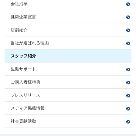
プロ野球観戦・ゴルフ・カラオケ
あなだ たかし
いとう まこと
会社沿革
カフェ巡り
毎週銭湯
白米に合うおかず探し
フットサル
課長
映画鑑賞
映画鑑賞
旅行
福留 拓
宅地建物取引士
健康企業宣言
宅地建物取引士
樋熊 亮介
住宅ローンアドバイザー
ふくどめ ひらく
住宅ローンアドバイザー
住宅ローンアドバイザー
住宅ローンアドバイザー
損害保険募集人
ひぐま りょうすけ
損害保険募集人
店舗紹介
損害保険募集人
須合 瞳
松平 則彦
課長
伊藤 寛成
宅地建物取引士
当社が選ばれる理由
すごう ひとみ
まつだいら のりひこ
大藤 洋輔
サッカー、フットサル、バンド、ボ
住宅ローンアドバイザー
いとう ひろなり
佐藤 勝哉
尻無浜 圭佑
ーリング
住宅ローンアドバイザー
旅行
BBQ
損害保険募集人
だいとう ようすけ
損害保険募集人
ゴルフ
スタッフ紹介
さとう かつや
しりなしはま けいすけ
ドライブ
宅地建物取引士
宅地建物取引士
田邉 莉奈
山本 梨音
三橋 春紀
宮尾 拓人
宅地建物取引士
生涯サポート
ファイナンシャルプランナー
ファイナンシャルプランナー
たなべ りな
やまもと りおん
みはし はるき
みやお たくと
住宅ローンアドバイザー
ゴルフ
ファイナンシャルプランナー
宅地建物取引士
宅地建物取引士
住宅ローンアドバイザー
住宅ローンアドバイザー
サウナ/アウトドア
損害保険募集人
ダーツ
住宅ローンアドバイザー
損害保険募集人
漫画を読む
ご購入者様特典
ファイナンシャルプランナー
ファイナンシャルプランナー
損害保険募集人
住宅ローンアドバイザー
住宅ローンアドバイザー
住宅ローンアドバイザー
住宅ローンアドバイザー
住宅ローンアドバイザー
住宅ローンアドバイザー
損害保険募集人
プレスリリース
損害保険募集人
損害保険募集人
損害保険募集人
中嶋 梓
桑野 郁弥
サッカー観戦
ゴルフ
なかじま あずさ
くわの ふみや
旅行
井上 将
秋山 知之
メディア掲載情報
ツーリング
サウナ
いのうえ しょう
あきやま ともゆき
バレーボール
読書
サッカー
野球
社会貢献活動
苔テラリウムの栽培
家具を見に行くこと
お酒を飲むこと
住宅ローンアドバイザー
住宅ローンアドバイザー
損害保険募集人
山田 正
損害保険募集人
田辺 明秀
筒井 将治
飯塚 志帆
宅地建物取引士
住宅ローンアドバイザー