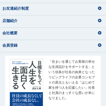
海鮮を食べること
住宅ローンアドバイザー
ディズニーに行くこと
映画鑑賞、カメラで写真を撮ること
損害保険募集人
お友達紹介制度
秋元 渚
須﨑 なな子
内藤 里奈
大和久 優斗
美味しいコーヒーを飲みに行く
林 直樹
大塚 鈴菜
音楽、アニメ、ライブ参戦
あきもと なぎさ
すさき ななこ
ないとう りな
おおわく ゆうと
はやし なおき
おおつか れいな
店舗紹介
音楽鑑賞、お酒の飲み比べ
猫と戯れる
宅地建物取引士
住宅ローンアドバイザー
宅地建物取引士
住宅ローンアドバイザー
会社概要
宅地建物取引士
住宅ローンアドバイザー
海外旅行の動画を見る事
住宅ローンアドバイザー
住宅ローンアドバイザー
佐藤 幹汰
成田 果南
国内外旅行
損害保険募集人
会員登録
さとう かんた
なりた かなん
音楽
サッカー観戦
佐藤 礼奈
齊藤 ひより
水族館、海に行くこと
アニメを見る
旅行
さとう れいな
さいとう ひより
・野球観戦 ・推し活 ・ゲー
散歩・写真
ム ・ゴルフ
宅地建物取引士
「住まいを通じてお客様の幸せ
住宅ローンアドバイザー
音楽鑑賞
な生涯設計をサポートする」と
住宅ローンアドバイザー
玉野井 美紀
松浦 竜也
宅地建物取引士
いう信条が社名の由来となった
旅行、ドラマ鑑賞
たまのい みき
まつうら たつや
住宅ローンアドバイザー
リビングライフの企業コンセプ
ゴルフ
トの原点ともいえる「はじめて
釣り
ラーメン・カフェ巡り
家を持つ人を応援したい」社長
音楽を聴くこと（J-pop）
宅地建物取引士
住宅ローンアドバイザー
高尾 泰至
秋葉 しおり
スポーツ観戦
と社員のまっすぐな思いが本に
住宅ローンアドバイザー
たかお たいし
あきば しおり
奥山 菜乃香
なりました。
武藤 桃子
齋藤 翼
おくやま なのか
野球観戦