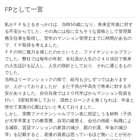
FPとして一言
私がＦＰをとるきっかけは、当時50歳になり、将来定年後に対す
る不安からでした。その為には役に立ちそうな資格として管理業
務主任者を取得し、翌年のマンション管理士までに時間があるの
で、ＦＰ取得を考えました。
ＦＰの何に魅力を感じたのかというと、ファイナンシャルプラン
でした。弊社では毎年の年初、全社員が人生の２４０項目で将来
の人生設計を記入し、人生の指針としており、それに通じるもの
でした。
当時はリーマンショックの前で、給与も少しずつではあります
が、上がっておりましたが、まだ子供が中高生で将来に対する不
安がありました。自分自身では２０代半ばからマンション投資を
行い、3室程所有しており、漠然とローンさえ無くなれば、年金と
併せて老後の心配はないと考えておりました。
しかし、実際ファイナンシャルプラン表に想定しうる材料（子供
が大学卒業までの教育費、自宅の建替え、会社の倒産・転職によ
る減収、賃貸マンションの家賃の減少、親の介護、年金の減少
等）を記載すると、老後の資産は思っているほど無いことが分か