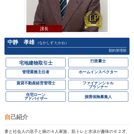
課長
中静 孝雄
（なかしず たかお）
契約管理部
行政書士
宅地建物取引士
管理業務主任者
ホームインスペクター
賃貸不動産経営管理士
ファイナンシャル
プランナー
住宅ローン
損害保険募集人
アドバイザー
自己紹介
妻と社会人の息子と娘の４人家族、筋トレと水泳が趣味の６２才