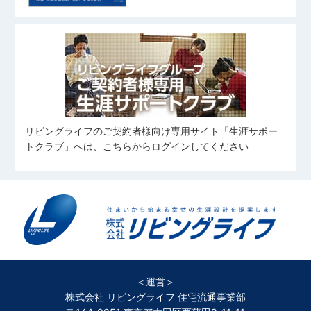
むとう ももこ
さいとう つばさ
ピラティス
バレーボール
宅地建物取引士
旅行、料理、神社仏閣巡り
写真を撮ること
住宅ローンアドバイザー
友人とのお出かけ(ご飯/カフェ/商業
住宅ローンアドバイザー
施設など)
旅行
中村 優太
田鎖 大雅
姉の愛犬に会いに行くこと
野球観戦
伊藤 凜
なかむら ゆうた
たぐさり たいが
愛犬と過ごすこと
いとう りん
カフェ巡り
スキューバ・ダイビング
コンサートに行くこと
サッカーを見ること
スポーツ
リビングライフのご契約者様向け専用サイト「生涯サポー
住宅ローンアドバイザー
横溝 凱
向 奏汰
筋トレ
食べること
トクラブ」へは、こちらからログインしてください
よこみぞ がい
むかい かなた
旅行、ボウリング、ダーツ
野球、自然観光
住宅ローンアドバイザー
細谷 岳澄
料理
望月 愼太郎
𠮷川 凜
筋トレ
ほそや がくと
もちづき しんたろう
よしかわ りん
旅行・ラーメンを食べること
カラオケ・アニメ鑑賞
ゴルフ、料理、神輿、旅行
＜運営＞
旅行
バレーボール
野球観戦
株式会社 リビングライフ 住宅流通事業部
ラグビー観戦
旅行、映画鑑賞