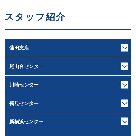
スタッフ紹介
蒲田支店
尾山台センター
支店長
次長
池上 裕治
中村 亮太
いけがみ ゆうじ
なかむら りょうた
川崎センター
センター長
課長代理
下重 和之
伊藤 岳
しもじゅう かずゆき
いとう がく
鶴見センター
宅地建物取引士
宅地建物取引士
センター長
課長
ホームインスペクター
ファイナンシャルプランナー
荒木 雄輔
原 龍二
ファイナンシャルプランナー
住宅ローンアドバイザー
あらき ゆうすけ
はら りゅうじ
新横浜センター
宅地建物取引士
宅地建物取引士
住宅ローンアドバイザー
損害保険募集人
センター長
課長
損害保険募集人
相続診断士
ファイナンシャルプランナー
芝﨑 智大
村井 智
住宅ローンアドバイザー
住宅ローンアドバイザー