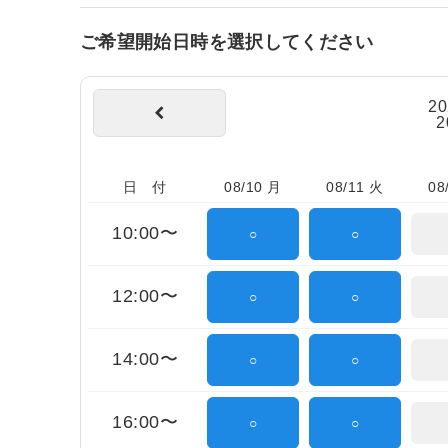
ご希望開始日時を選択してください
2
2
日 付
08/10 月
08/11 火
08
10:00〜
○
○
12:00〜
○
○
14:00〜
○
○
16:00〜
○
○