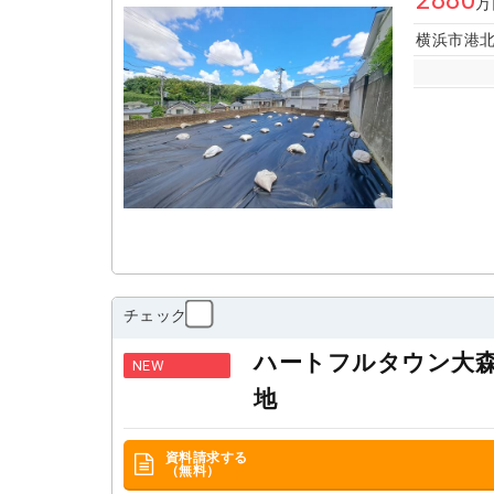
万
横浜市港
チェック
ハートフルタウン大
NEW
地
資料請求する
（無料）