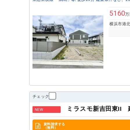
5160
万
横浜市港北
チェック
ミラスモ新吉田東II
NEW
資料請求する
（無料）