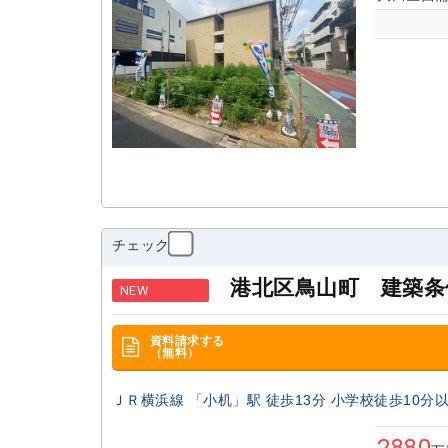
該当
物件
チェック
港北区鳥山町 建築条
NEW
資料請求する
（無料）
ＪＲ横浜線 「小机」駅 徒歩13分 小学校徒歩10分
2880