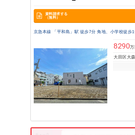
資料請求する
（無料）
京急本線 「平和島」駅 徒歩7分 角地、小学校徒歩1
8290
万
大田区大森