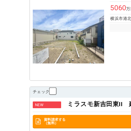
5060
万
横浜市港北
チェック
ミラスモ新吉田東II
NEW
資料請求する
（無料）