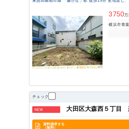
東急田園都市線 「藤が丘」駅 徒歩15分 更地渡し
3750
万
横浜市青
チェック
大田区大森西５丁目 
NEW
資料請求する
（無料）