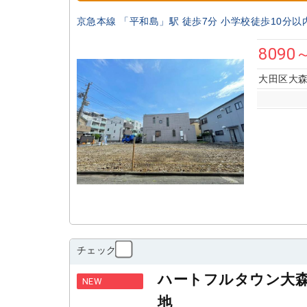
京急本線 「平和島」駅 徒歩7分 小学校徒歩10分以
8090
大田区大森
チェック
ハートフルタウン大
NEW
地