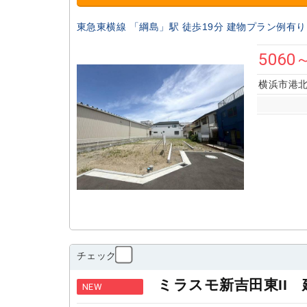
東急東横線 「綱島」駅 徒歩19分 建物プラン例有り
5060
横浜市港北
チェック
ミラスモ新吉田東II
NEW