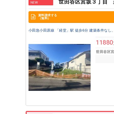
世田谷区宮坂３丁目 
NEW
資料請求する
（無料）
小田急小田原線 「経堂」駅 徒歩6分 建築条件なし、8
11880
世田谷区宮