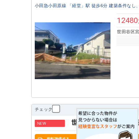
小田急小田原線 「経堂」駅 徒歩6分 建築条件なし、1
12480
世田谷区宮
チェック
世田谷区宮坂３丁目 
NEW
資料請求する