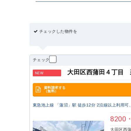
～
指定無し
5分以内
7分以内
10
2
建物・専有面積(m
)
～
チェックした物件を
2
土地面積(m
)
～
チェック
間取り
大田区西蒲田４丁目 
NEW
指定無し
1R・1K・1DK
1LDK・2
資料請求する
築年数
（無料）
指定無し
新築
5年以内
10年以
東急池上線 「蓮沼」駅 徒歩12分 2沿線以上利用
駅徒歩分
8200
指定無し
5分以内
7分以内
10
大田区西蒲