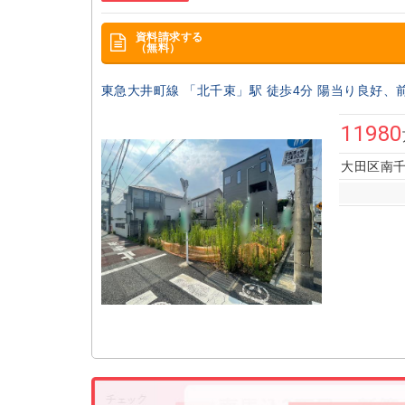
資料請求する
（無料）
東急大井町線 「北千束」駅 徒歩4分 陽当り良好、
11980
大田区南千