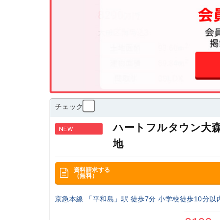
チェック
ハートフルタウン大
NEW
地
資料請求する
（無料）
京急本線 「平和島」駅 徒歩7分 小学校徒歩10分以