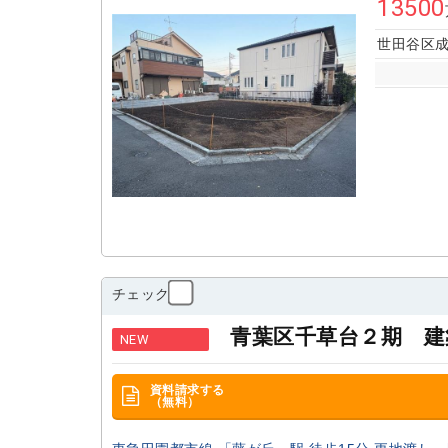
13500
世田谷区成
チェック
青葉区千草台２期 建
NEW
資料請求する
（無料）