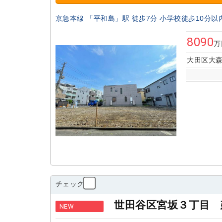
京急本線 「平和島」駅 徒歩7分 小学校徒歩10分以
8090
万
大田区大森
チェック
世田谷区宮坂３丁目 
NEW