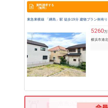
資料請求する
（無料）
東急東横線 「綱島」駅 徒歩19分 建物プラン例有り
5260
万
横浜市港北