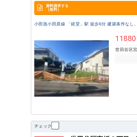
資料請求する
（無料）
小田急小田原線 「経堂」駅 徒歩6分 建築条件なし、8
1188
世田谷区宮
チェック