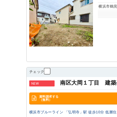
横浜市鶴見
チェック
南区大岡１丁目 建築
NEW
資料請求する
（無料）
横浜市ブルーライン 「弘明寺」駅 徒歩10分 低層