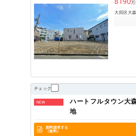
8190
万
大田区大森
チェック
ハートフルタウン大
NEW
地
資料請求する
（無料）