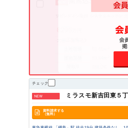
チェック
ミラスモ新吉田東５丁
NEW
資料請求する
（無料）
東急東横線 「綱島」駅 徒歩19分 建築条件なし、101