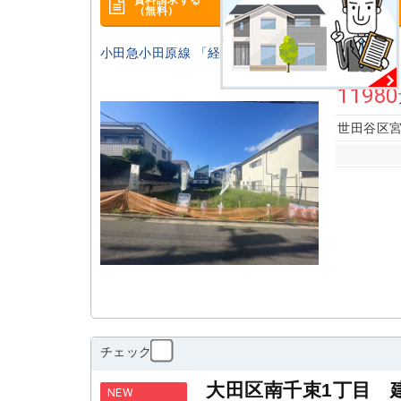
（無料）
小田急小田原線 「経堂」駅 徒歩6分 建築条件なし、8
11980
世田谷区宮
チェック
大田区南千束1丁目 
NEW