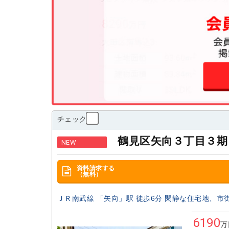
チェック
鶴見区矢向３丁目３期
NEW
資料請求する
（無料）
ＪＲ南武線 「矢向」駅 徒歩6分 閑静な住宅地、市
6190
万