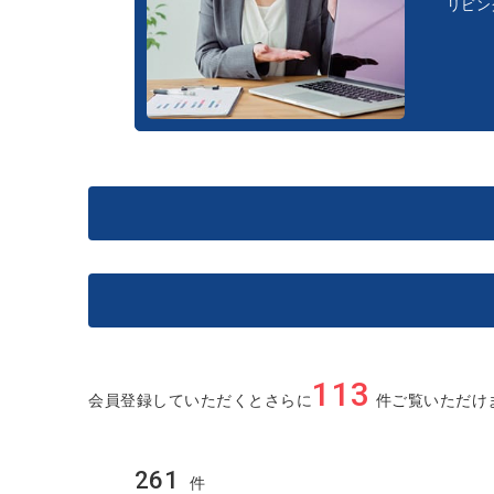
リビン
価格(万円)
～
2
物件種別
土地面積(m
)
113
会員登録していただくとさらに
件ご覧いただけ
戸建て
土地
中古マンション
～
価格(万円)
駅徒歩分
261
件