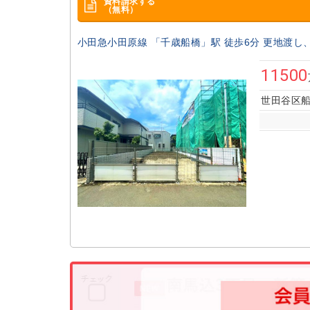
資料請求する
（無料）
小田急小田原線 「千歳船橋」駅 徒歩6分 更地渡し
11500
世田谷区船