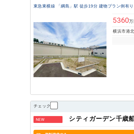
東急東横線 「綱島」駅 徒歩19分 建物プラン例有り
5360
万
横浜市港北
チェック
シティガーデン千歳
NEW