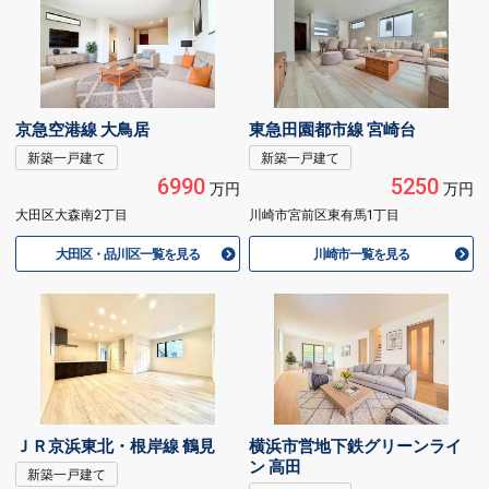
京急空港線 大鳥居
東急田園都市線 宮崎台
新築一戸建て
新築一戸建て
6990
5250
万円
万円
大田区大森南2丁目
川崎市宮前区東有馬1丁目
大田区・品川区一覧を見る
川崎市一覧を見る
ＪＲ京浜東北・根岸線 鶴見
横浜市営地下鉄グリーンライ
ン 高田
新築一戸建て