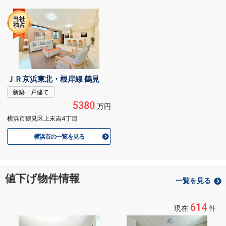
ＪＲ京浜東北・根岸線 鶴見
新築一戸建て
5380
万円
横浜市鶴見区上末吉4丁目
横浜市の一覧を見る
値下げ物件情報
一覧を見る
614
現在
件