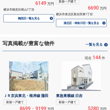
新築一戸建て
6149
万円
6690
万円
横浜市鶴見区梶山1丁目
横浜市港北区新吉田東1丁目
鶴見区一覧を見る
港北区・神奈川区一覧を見る
写真掲載が豊富な物件
一覧を見る
144
現在
件
ＪＲ京浜東北・根岸線 蒲田
東急東横線 日吉
新築一戸建て
新築一戸建て
8699・9199
5280
万円
万円