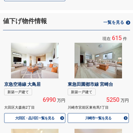
値下げ物件情報
一覧を見る
615
現在
件
京急空港線 大鳥居
東急田園都市線 宮崎台
新築一戸建て
新築一戸建て
6990
5250
万円
万円
大田区大森南2丁目
川崎市宮前区東有馬1丁目
大田区・品川区一覧を見る
川崎市一覧を見る