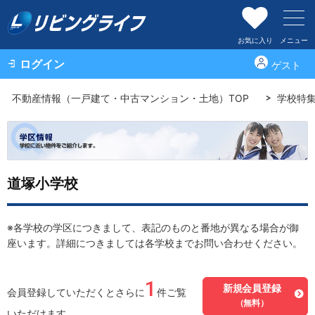
お気に入り
メニュー
ログイン
ゲスト
不動産情報（一戸建て・中古マンション・土地）TOP
学校特
道塚小学校
※各学校の学区につきまして、表記のものと番地が異なる場合が御
座います。詳細につきましては各学校までお問い合わせください。
1
新規会員登録
会員登録していただくとさらに
件ご覧
（無料）
いただけます。