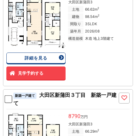
大田区新蒲田3
2
土地
66.62m
2
建物
98.54m
間取り
3SLDK
築年月
2026/08
構造規模
木造 地上3階建て
詳細を見る
見学予約する
大田区新蒲田３丁目 新築一戸建
新築一戸建て
て
8790
万円
大田区新蒲田3
2
土地
66.29m