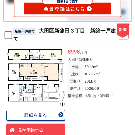
新着
大田区新蒲田３丁目 新築一戸建
新築一戸建て
て
8998
万円
大田区新蒲田3
2
土地
59.12m
2
建物
107.92m
間取り
2SLDK
築年月
2026/09
構造規模
木造 地上3階建て
詳細を見る
見学予約する