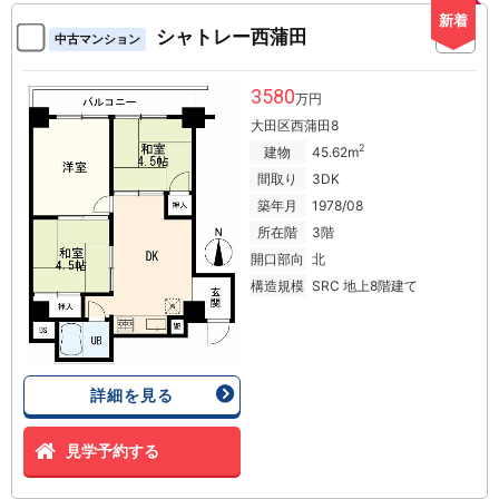
新着
シャトレー西蒲田
中古マンション
3580
万円
大田区西蒲田8
2
建物
45.62m
間取り
3DK
築年月
1978/08
所在階
3階
開口部向
北
構造規模
SRC 地上8階建て
詳細を見る
見学予約する