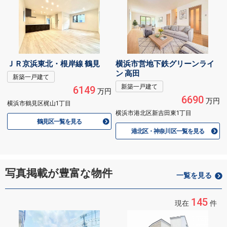
ＪＲ京浜東北・根岸線 鶴見
横浜市営地下鉄グリーンライ
ン 高田
新築一戸建て
新築一戸建て
6149
万円
6690
万円
横浜市鶴見区梶山1丁目
横浜市港北区新吉田東1丁目
鶴見区一覧を見る
港北区・神奈川区一覧を見る
写真掲載が豊富な物件
一覧を見る
145
現在
件