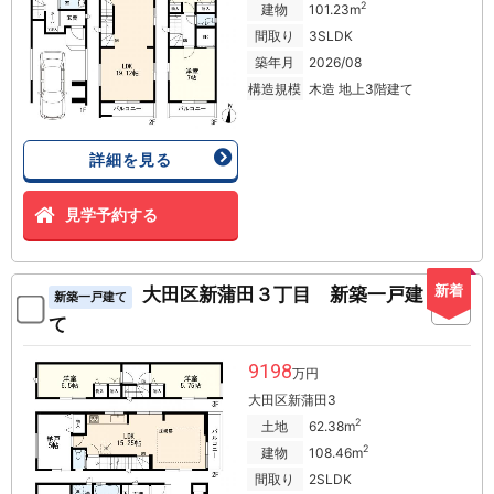
2
建物
101.23m
間取り
3SLDK
築年月
2026/08
構造規模
木造 地上3階建て
詳細を見る
見学予約する
新着
大田区新蒲田３丁目 新築一戸建
新築一戸建て
て
9198
万円
大田区新蒲田3
2
土地
62.38m
2
建物
108.46m
間取り
2SLDK