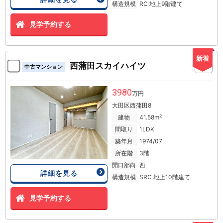
構造規模
RC 地上9階建て
見学予約する
新着
西蒲田スカイハイツ
中古マンション
3980
万円
大田区西蒲田8
2
建物
41.58m
間取り
1LDK
築年月
1974/07
所在階
3階
開口部向
西
詳細を見る
構造規模
SRC 地上10階建て
見学予約する