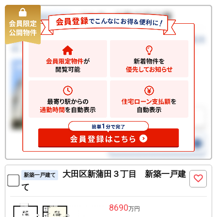
大田区新蒲田３丁目 新築一戸建
新築一戸建て
て
8690
万円