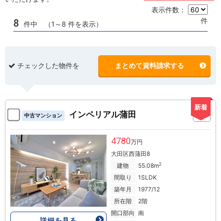
表示件数：
件
8
件中 （1～8 件を表示）
チェックした物件を
まとめて資料請求する
新着
インペリアル蒲田
中古マンション
4780
万円
大田区西蒲田8
2
建物
55.08m
間取り
1SLDK
築年月
1977/12
所在階
2階
開口部向
南
詳細を見る