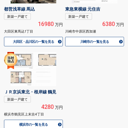
都営浅草線 馬込
東急東横線 元住吉
新築一戸建て
新築一戸建て
16980
6380
万円
万円
大田区東馬込1丁目
川崎市中原区西加瀬
大田区・品川区の一覧を見る
川崎市の一覧を見る
ＪＲ京浜東北・根岸線 鶴見
新築一戸建て
4280
万円
横浜市鶴見区上末吉4丁目
横浜市の一覧を見る