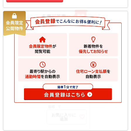
新着
多摩川芙蓉ハイツ
中古マンション
6280
万円
大田区多摩川
2
建物
72.38m
間取
3LDK
り
築年
1983/05
月
所在
2階
階
開口
南西
部向
構造
SRC 地上10階建
規模
て
お気に入りに
追加