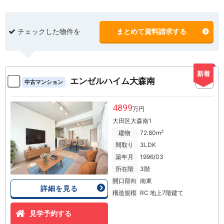
チェックした物件を
まとめて資料請求する
新着
エンゼルハイム大森南
中古マンション
4899
万円
大田区大森南1
2
建物
72.80m
間取り
3LDK
築年月
1996/03
所在階
3階
開口部向
南東
詳細を見る
構造規模
RC 地上7階建て
見学予約する