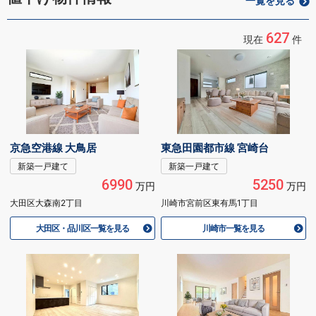
一覧を見る
627
現在
件
京急空港線 大鳥居
東急田園都市線 宮崎台
新築一戸建て
新築一戸建て
6990
5250
万円
万円
大田区大森南2丁目
川崎市宮前区東有馬1丁目
大田区・品川区一覧を見る
川崎市一覧を見る