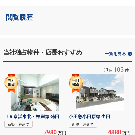
閲覧履歴
当社独占物件・店長おすすめ
一覧を見る
105
現在
件
ＪＲ京浜東北・根岸線 蒲田
小田急小田原線 生田
新築一戸建て
新築一戸建て
7980
4880
万円
万円