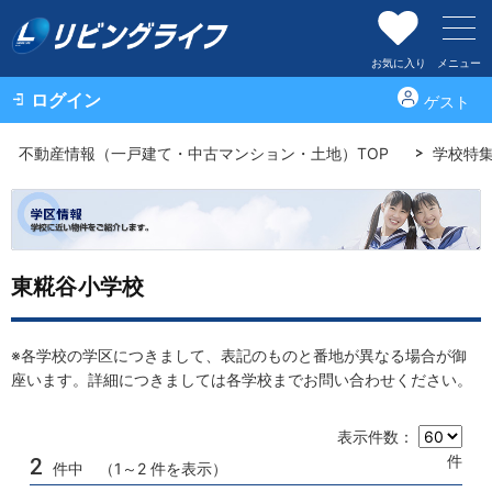
お気に入り
メニュー
ログイン
ゲスト
不動産情報（一戸建て・中古マンション・土地）TOP
学校特
東糀谷小学校
※各学校の学区につきまして、表記のものと番地が異なる場合が御
座います。詳細につきましては各学校までお問い合わせください。
表示件数：
件
2
件中 （1～2 件を表示）