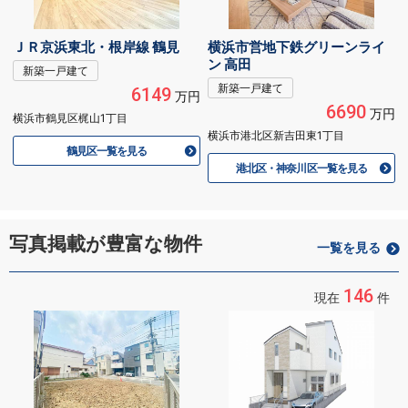
ＪＲ京浜東北・根岸線 鶴見
横浜市営地下鉄グリーンライ
ン 高田
新築一戸建て
新築一戸建て
6149
万円
6690
万円
横浜市鶴見区梶山1丁目
横浜市港北区新吉田東1丁目
鶴見区一覧を見る
港北区・神奈川区一覧を見る
写真掲載が豊富な物件
一覧を見る
146
現在
件