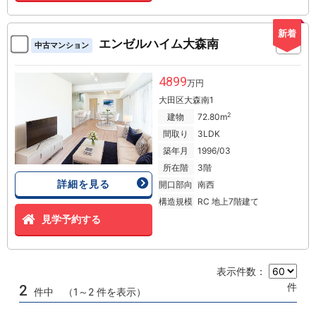
新着
エンゼルハイム大森南
中古マンション
4899
万円
大田区大森南1
2
建物
72.80m
間取り
3LDK
築年月
1996/03
所在階
3階
詳細を見る
開口部向
南西
構造規模
RC 地上7階建て
見学予約する
表示件数：
件
2
件中 （1～2 件を表示）