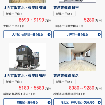
ＪＲ京浜東北・根岸線 蒲田
東急東横線 日吉
新築一戸建て
新築一戸建て
8699・9199
5280
万円
万円
大田区中央3丁目
川崎市中原区井田3丁目
大田区・品川区一覧を見る
川崎市一覧を見る
ＪＲ京浜東北・根岸線 鶴見
東急東横線 菊名
新築一戸建て
新築一戸建て
5180・5580
8080～9280
万円
万円
横浜市鶴見区下末吉5丁目
横浜市港北区篠原北1丁目
鶴見区一覧を見る
港北区・神奈川区一覧を見る