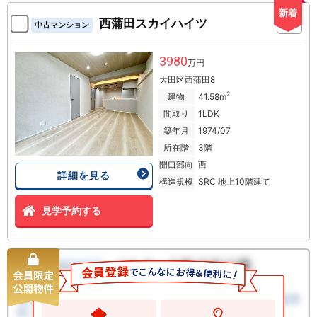
新着
西蒲田スカイハイツ
中古マンション
3980
万円
大田区西蒲田8
2
建物
41.58m
間取り
1LDK
築年月
1974/07
所在階
3階
開口部向
西
詳細を見る
構造規模
SRC 地上10階建て
見学予約する