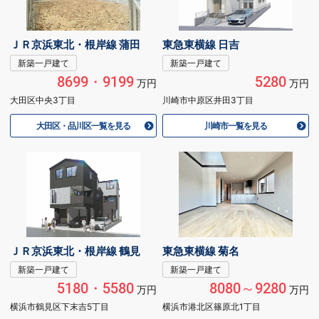
ＪＲ京浜東北・根岸線 蒲田
東急東横線 日吉
新築一戸建て
新築一戸建て
8699・9199
5280
万円
万円
大田区中央3丁目
川崎市中原区井田3丁目
大田区・品川区一覧を見る
川崎市一覧を見る
ＪＲ京浜東北・根岸線 鶴見
東急東横線 菊名
新築一戸建て
新築一戸建て
5180・5580
8080～9280
万円
万円
横浜市鶴見区下末吉5丁目
横浜市港北区篠原北1丁目