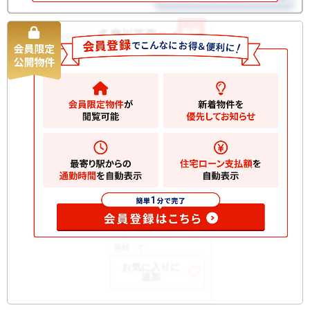
新着
多摩川芙蓉ハイツ
中古マンション
6280
万円
大田区多摩川
2
建物
72.38m
間取
3LDK
り
築年
1983/05
月
所在
2階
階
開口
南西
部向
構造
SRC 地上10階建
規模
て
お気に入りに
追加