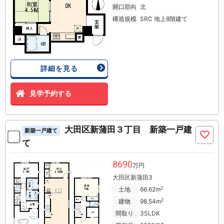
開口部向
北
構造規模
SRC 地上8階建て
詳細を見る
見学予約する
大田区新蒲田３丁目 新築一戸建
新築一戸建て
て
8690
万円
大田区新蒲田3
2
土地
66.62m
2
建物
98.54m
間取り
3SLDK