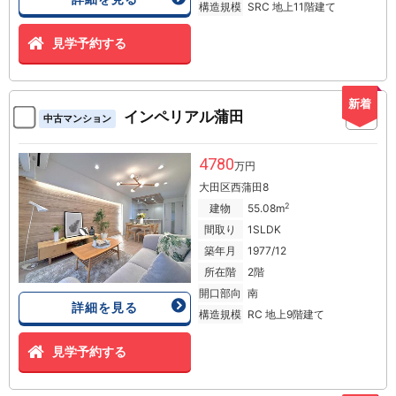
構造規模
SRC 地上11階建て
見学予約する
新着
インペリアル蒲田
中古マンション
4780
万円
大田区西蒲田8
2
建物
55.08m
間取り
1SLDK
築年月
1977/12
所在階
2階
開口部向
南
詳細を見る
構造規模
RC 地上9階建て
見学予約する