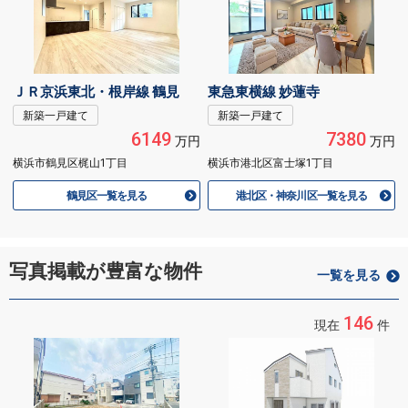
ＪＲ京浜東北・根岸線 鶴見
東急東横線 妙蓮寺
新築一戸建て
新築一戸建て
6149
7380
万円
万円
横浜市鶴見区梶山1丁目
横浜市港北区富士塚1丁目
鶴見区一覧を見る
港北区・神奈川区一覧を見る
写真掲載が豊富な物件
一覧を見る
146
現在
件