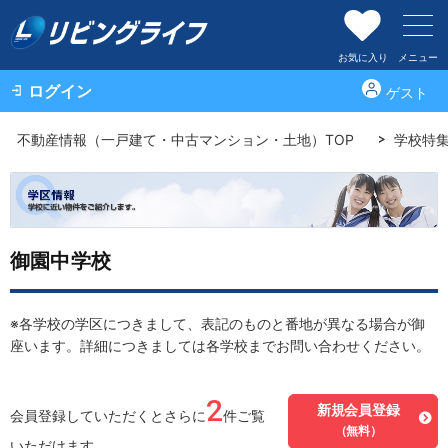
お気に入り
メニュー
ログイン
ゲスト
不動産情報（一戸建て・中古マンション・土地）TOP
学校特
御園中学校
※各学校の学区につきまして、表記のものと番地が異なる場合が御
座います。詳細につきましては各学校までお問い合わせください。
2
新規会員登録
会員登録していただくとさらに
件ご覧
（無料）
いただけます。