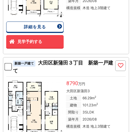
築年月
2026/08
構造規模
木造 地上3階建て
詳細を見る
見学予約する
大田区新蒲田３丁目 新築一戸建
新築一戸建て
て
8790
万円
大田区新蒲田3
2
土地
66.29m
2
建物
101.23m
間取り
3SLDK
築年月
2026/08
構造規模
木造 地上3階建て