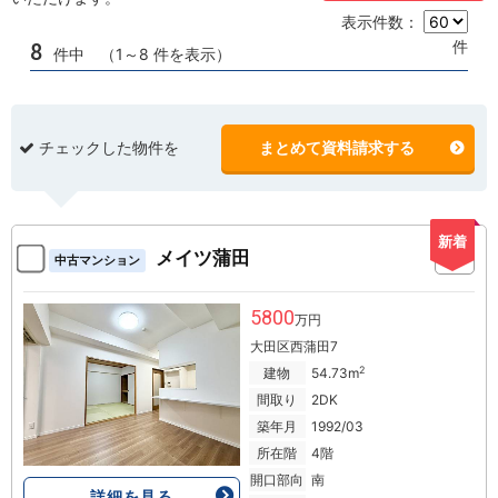
表示件数：
件
8
件中 （1～8 件を表示）
チェックした物件を
まとめて資料請求する
新着
メイツ蒲田
中古マンション
5800
万円
大田区西蒲田7
2
建物
54.73m
間取り
2DK
築年月
1992/03
所在階
4階
開口部向
南
詳細を見る