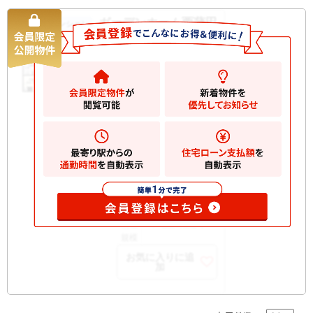
ガーデンホーム西蒲田
中古マンション
7190
万円
大田区西蒲田
2
建物
56.10m
間取
2LDK
り
築年
1995/04
月
所在
5階
階
開口
東
部向
構造
RC 地上6階建て
規模
お気に入りに追
加