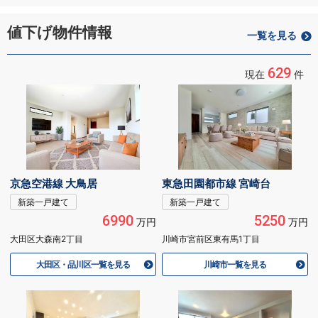
値下げ物件情報
一覧を見る
629
現在
件
京急空港線 大鳥居
東急田園都市線 宮崎台
新築一戸建て
新築一戸建て
6990
5250
万円
万円
大田区大森南2丁目
川崎市宮前区東有馬1丁目
大田区・品川区一覧を見る
川崎市一覧を見る