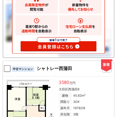
新着
シャトレー西蒲田
中古マンション
3580
万円
大田区西蒲田8
2
建物
45.62m
間取り
3DK
築年月
1978/08
所在階
3階