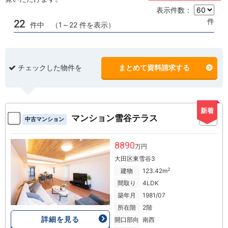
表示件数：
件
22
件中 （1～22 件を表示）
チェックした物件を
まとめて資料請求する
新着
マンション雪谷テラス
中古マンション
8890
万円
大田区東雪谷3
2
建物
123.42m
間取り
4LDK
築年月
1981/07
所在階
2階
詳細を見る
開口部向
南西