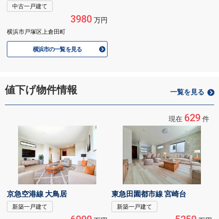
中古一戸建て
3980
万円
横浜市戸塚区上倉田町
横浜市の一覧を見る
値下げ物件情報
一覧を見る
629
現在
件
京急空港線 大鳥居
東急田園都市線 宮崎台
新築一戸建て
新築一戸建て