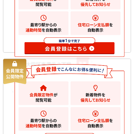
お気に入りに
追加
新着
大田区東雪谷２丁目 土地
土地
9980
万円
大田区東雪谷
2
土地
103.86m
お気に入りに
追加