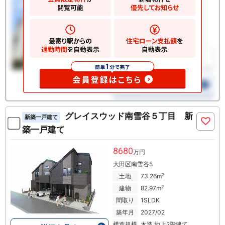
グレイスウッド南雪谷５丁目 新
新築一戸建て
築一戸建て
8680
万円
大田区南雪谷5
2
土地
73.26m
2
建物
82.97m
間取り
1SLDK
築年月
2027/02
構造規模
木造 地上2階建て