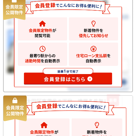
新着
大田区東雪谷５丁目 建築条件無し土地
土地
6180
万円
大田区東雪谷
2
土地
84.00m