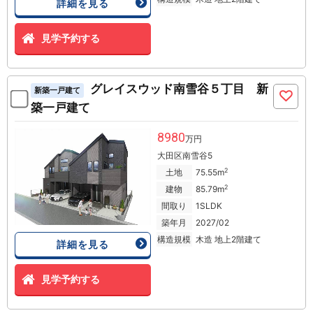
詳細を見る
見学予約する
グレイスウッド南雪谷５丁目 新
新築一戸建て
築一戸建て
8980
万円
大田区南雪谷5
2
土地
75.55m
2
建物
85.79m
間取り
1SLDK
築年月
2027/02
構造規模
木造 地上2階建て
詳細を見る
見学予約する