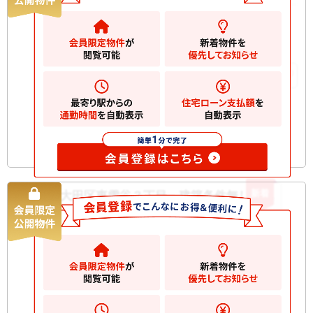
7120
万円
大田区東雪谷
2
土地
66.42m
お気に入りに追加
新着
大田区東雪谷３丁目 建築条件無し土地
土地
28800
万円
大田区東雪谷
2
土地
238.10m
お気に入りに追加