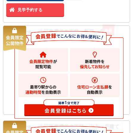
見学予約する
新着
大田東雪谷５丁目 新築一戸建て
新築一戸建て
12980
万円
大田区東雪谷
2
土地
99.07m
2
建物
98.08m
間取り
3LDK
築年月
2026/06
構造規
木造 地上2階建て
模
お気に入りに追加
大田区東雪谷３丁目 中古一戸建て
新築一戸建て