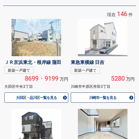
146
現在
件
ＪＲ京浜東北・根岸線 蒲田
東急東横線 日吉
新築一戸建て
新築一戸建て
8699・9199
5280
万円
万円
大田区中央3丁目
川崎市中原区井田3丁目
大田区・品川区一覧を見る
川崎市一覧を見る