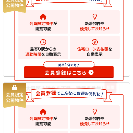
21800
万円
大田区東雪谷
2
土地
257.31m
2
建物
346.07m
間取り
6SLDK
築年月
1990/04
構造規
RC 地上2階建て 地下1階
模
お気に入りに追加
新着
大田区上池台５丁目 建築条件無し土地
土地
7220
万円
大田区上池台
2
土地
85.02m
お気に入りに追加