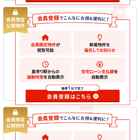
新着
大田区東雪谷５丁目 中古一戸建て
中古一戸建て
6800
万円
大田区東雪谷
2
土地
67.56m
2
建物
105.08m
間取り
3SLDK
築年月
2015/04
構造規
木造 地上3階建て
模
お気に入りに追加
新着
コープベルツリー
中古マンション
3890
万円
大田区東雪谷