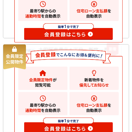
新着
大田区東雪谷５丁目 新築一戸建て
新築一戸建て
12900
万円
大田区東雪谷
2
土地
141.37m
2
建物
110.56m
間取り
4LDK
築年月
2020/10
構造規
木造 地上2階建て
模
お気に入りに追加