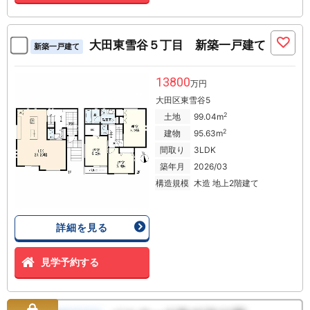
大田東雪谷５丁目 新築一戸建て
新築一戸建て
13800
万円
大田区東雪谷5
2
土地
99.04m
2
建物
95.63m
間取り
3LDK
築年月
2026/03
構造規模
木造 地上2階建て
詳細を見る
見学予約する