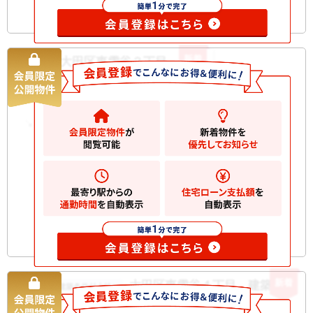
新着
大田区東雪谷２丁目 土地
土地
11580
万円
大田区東雪谷
2
土地
111.00m
お気に入りに
追加
新着
大田区東雪谷４丁目 建築条件
土地（建築条件付土地）
付土地