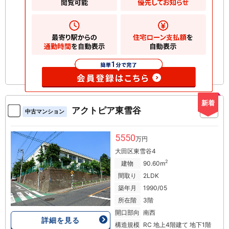
お気に入りに追加
新着
アクトピア東雪谷
中古マンション
5550
万円
大田区東雪谷4
2
建物
90.60m
間取り
2LDK
築年月
1990/05
所在階
3階
開口部向
南西
詳細を見る
構造規模
RC 地上4階建て 地下1階