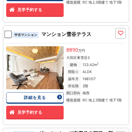
構造規模
RC 地上3階建て 地下1階
見学予約する
マンション雪谷テラス
中古マンション
8890
万円
大田区東雪谷3
2
建物
123.42m
間取り
4LDK
築年月
1981/07
所在階
2階
開口部向
南西
詳細を見る
構造規模
RC 地上3階建て 地下1階
見学予約する