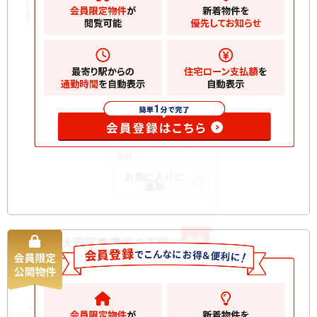
2
建物
69.50m
間取
2LDK
り
築年
1970/01
月
所在
1階
階
開口
南西
部向
構造
RC 地上6階建て
規模
お気に入りに
追加
新着
大田区東雪谷２丁目 土地
土地
8880
万円
大田区東雪谷
2
土地
107.42m