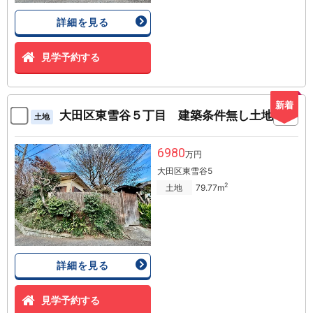
詳細を見る
見学予約する
新着
大田区東雪谷５丁目 建築条件無し土地
土地
6980
万円
大田区東雪谷5
2
土地
79.77m
詳細を見る
見学予約する