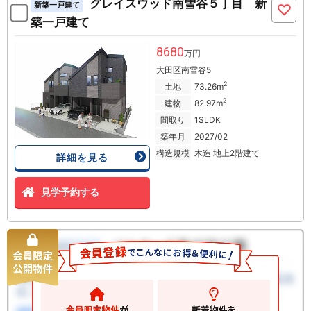
グレイスウッド南雪谷５丁目 新
新築一戸建て
築一戸建て
8680
万円
大田区南雪谷5
2
土地
73.26m
2
建物
82.97m
間取り
1SLDK
築年月
2027/02
構造規模
木造 地上2階建て
詳細を見る
見学予約する