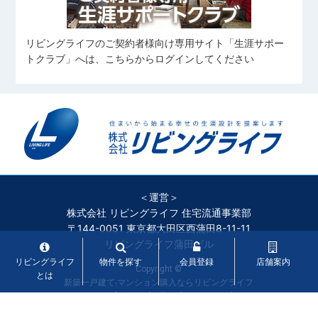
リビングライフのご契約者様向け専用サイト「生涯サポー
トクラブ」へは、こちらからログインしてください
＜運営＞
株式会社 リビングライフ 住宅流通事業部
〒144-0051 東京都大田区西蒲田8-11-11
リビングライフ蒲田ビル
リビングライフ
物件を探す
会員登録
店舗案内
Copyright ©
とは
新築一戸建て‧マンション購入ならリビングライフ
Living Life Co.,Ltd. All Rights Reserved.