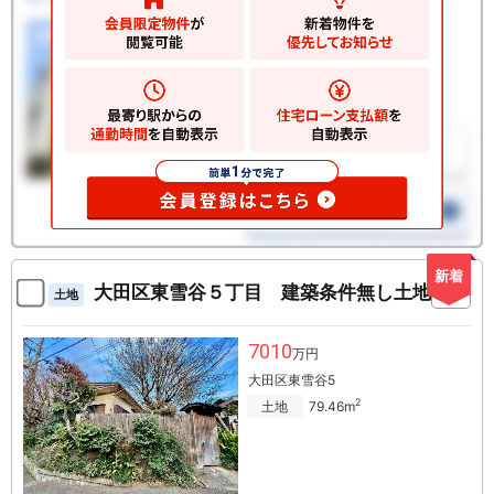
新着
大田区東雪谷５丁目 建築条件無し土地
土地
7010
万円
大田区東雪谷5
2
土地
79.46m