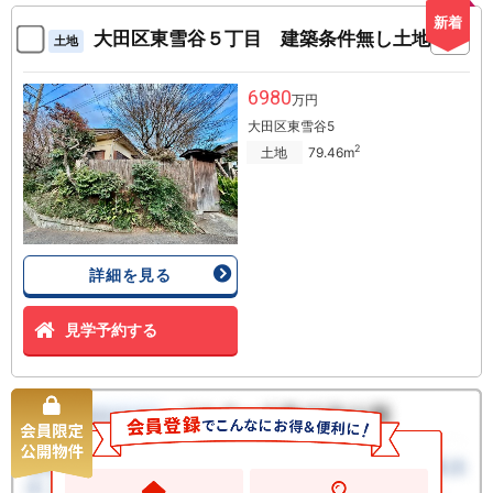
新着
大田区東雪谷５丁目 建築条件無し土地
土地
6980
万円
大田区東雪谷5
2
土地
79.46m
詳細を見る
見学予約する