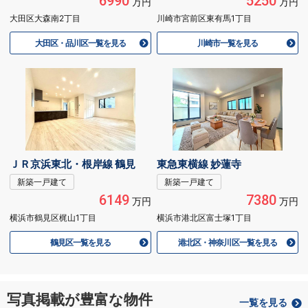
6990
5250
万円
万円
大田区大森南2丁目
川崎市宮前区東有馬1丁目
大田区・品川区一覧を見る
川崎市一覧を見る
ＪＲ京浜東北・根岸線 鶴見
東急東横線 妙蓮寺
新築一戸建て
新築一戸建て
6149
7380
万円
万円
横浜市鶴見区梶山1丁目
横浜市港北区富士塚1丁目
鶴見区一覧を見る
港北区・神奈川区一覧を見る
写真掲載が豊富な物件
一覧を見る