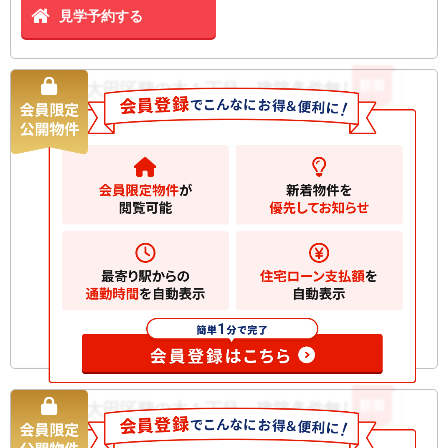
見学予約する
新着
大田区鵜の木１丁目 建築条件無し土地
土地
8080
万円
大田区鵜の木
2
土地
129.37m
お気に入りに追加
新着
大田区鵜の木１丁目 建築条件無し土地
土地