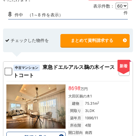
表示件数：
件
8
件中 （1～8 件を表示）
チェックした物件を
まとめて資料請求する
新着
東急ドエルアルス鵜の木イース
中古マンション
トコート
8698
万円
大田区鵜の木1
2
建物
75.31m
間取り
3LDK
築年月
1996/11
所在階
4階
開口部向
南西