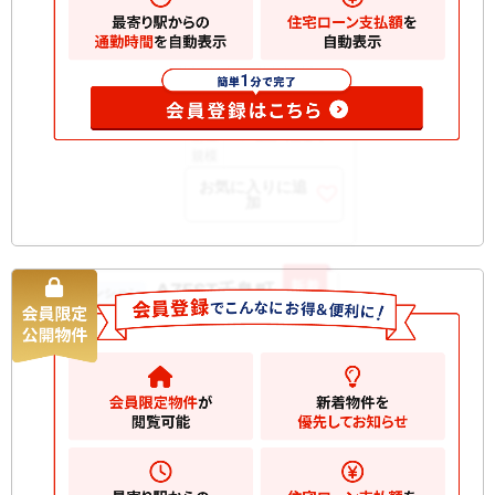
月
所在
2階
階
開口
北東
部向
構造
RC 地上4階建て
規模
お気に入りに追
加
新着
AZEST千鳥町
中古マンション
4490
万円
大田区千鳥
2
建物
40.65m
間取
1LDK
り
築年
2013/12
月