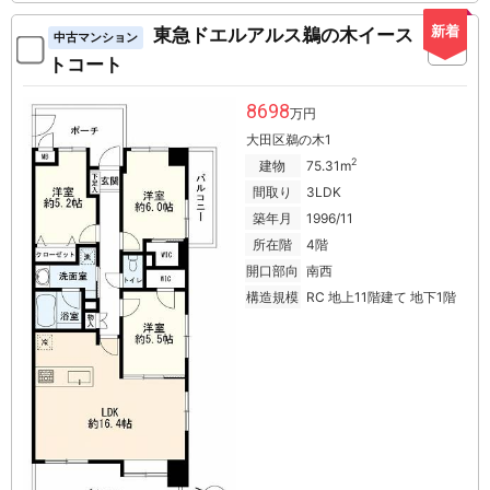
新着
東急ドエルアルス鵜の木イース
中古マンション
トコート
8698
万円
大田区鵜の木1
2
建物
75.31m
間取り
3LDK
築年月
1996/11
所在階
4階
開口部向
南西
構造規模
RC 地上11階建て 地下1階