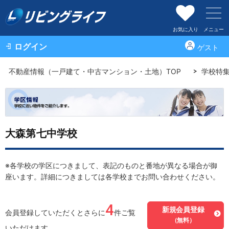
お気に入り
メニュー
ログイン
ゲスト
不動産情報（一戸建て・中古マンション・土地）TOP
学校特
大森第七中学校
※各学校の学区につきまして、表記のものと番地が異なる場合が御
座います。詳細につきましては各学校までお問い合わせください。
4
新規会員登録
会員登録していただくとさらに
件ご覧
（無料）
いただけます。