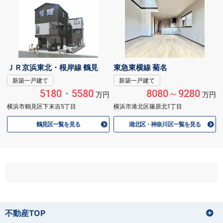
ＪＲ京浜東北・根岸線 鶴見
東急東横線 菊名
新築一戸建て
新築一戸建て
5180・5580
8080～9280
万円
万円
横浜市鶴見区下末吉5丁目
横浜市港北区篠原北1丁目
鶴見区一覧を見る
港北区・神奈川区一覧を見る
不動産TOP