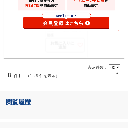
所在
4階
階
開口
西
部向
構造
RC 地上7階建て
規模
お気に入りに
追加
表示件数：
件
8
件中 （1～8 件を表示）
閲覧履歴