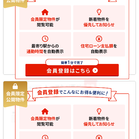
7980
万円
大田区鵜の木
2
土地
131.41m
お気に入りに追加
新着
トーア久が原ガーデン
中古マンション
7780
万円
大田区久が原
2
建物
92.14m
間取
3LDK
り
築年
1981/09