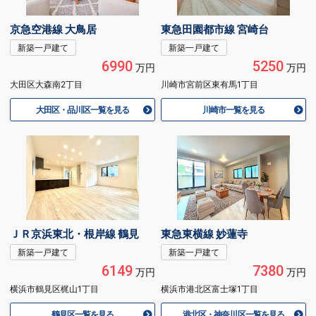
京急空港線 大鳥居
東急田園都市線 宮崎台
新築一戸建て
新築一戸建て
6990
5250
万円
万円
大田区大森南2丁目
川崎市宮前区東有馬1丁目
大田区・品川区一覧を見る
川崎市一覧を見る
ＪＲ京浜東北・根岸線 鶴見
東急東横線 妙蓮寺
新築一戸建て
新築一戸建て
6149
7380
万円
万円
横浜市鶴見区梶山1丁目
横浜市港北区富士塚1丁目
鶴見区一覧を見る
港北区・神奈川区一覧を見る