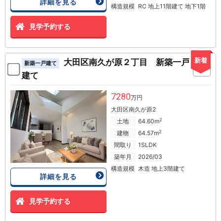
詳細を見る
構造規模
RC 地上11階建て 地下1階
見学予約する
新着
大田区南久が原２丁目 新築一戸
新築一戸建て
建て
7280
万円
大田区南久が原2
2
土地
64.60m
2
建物
64.57m
間取り
1SLDK
築年月
2026/03
構造規模
木造 地上3階建て
詳細を見る
見学予約する