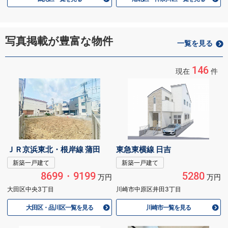
写真掲載が豊富な物件
一覧を見る
146
現在
件
ＪＲ京浜東北・根岸線 蒲田
東急東横線 日吉
新築一戸建て
新築一戸建て
8699・9199
5280
万円
万円
大田区中央3丁目
川崎市中原区井田3丁目
大田区・品川区一覧を見る
川崎市一覧を見る