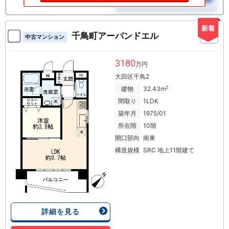
新着
千鳥町アーバンドエル
中古マンション
3180
万円
大田区千鳥2
2
建物
32.43m
間取り
1LDK
築年月
1975/01
所在階
10階
開口部向
南東
構造規模
SRC 地上11階建て
詳細を見る