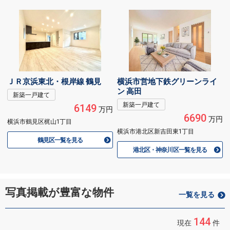
ＪＲ京浜東北・根岸線 鶴見
横浜市営地下鉄グリーンライ
ン 高田
新築一戸建て
新築一戸建て
6149
万円
6690
万円
横浜市鶴見区梶山1丁目
横浜市港北区新吉田東1丁目
鶴見区一覧を見る
港北区・神奈川区一覧を見る
写真掲載が豊富な物件
一覧を見る
144
現在
件