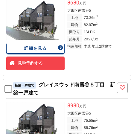
8680
万円
大田区南雪谷5
2
土地
73.26m
2
建物
82.97m
間取り
1SLDK
築年月
2027/02
構造規模
木造 地上2階建て
詳細を見る
見学予約する
グレイスウッド南雪谷５丁目 新
新築一戸建て
築一戸建て
8980
万円
大田区南雪谷5
2
土地
75.55m
2
建物
85.79m