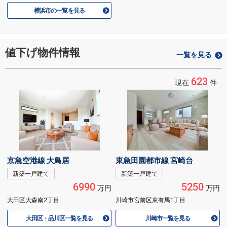
横浜市の一覧を見る
値下げ物件情報
一覧を見る
623
現在
件
京急空港線 大鳥居
東急田園都市線 宮崎台
新築一戸建て
新築一戸建て
6990
5250
万円
万円
大田区大森南2丁目
川崎市宮前区東有馬1丁目
大田区・品川区一覧を見る
川崎市一覧を見る