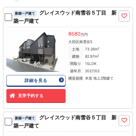
グレイスウッド南雪谷５丁目 新
新築一戸建て
築一戸建て
8680
万円
大田区南雪谷5
2
土地
73.26m
2
建物
82.97m
間取り
1SLDK
築年月
2027/02
構造規模
木造 地上2階建て
詳細を見る
見学予約する
グレイスウッド南雪谷５丁目 新
新築一戸建て
築一戸建て