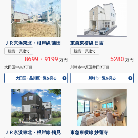
ＪＲ京浜東北・根岸線 蒲田
東急東横線 日吉
新築一戸建て
新築一戸建て
8699・9199
5280
万円
万円
大田区中央3丁目
川崎市中原区井田3丁目
大田区・品川区一覧を見る
川崎市一覧を見る
ＪＲ京浜東北・根岸線 鶴見
東急東横線 妙蓮寺