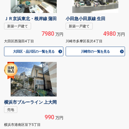
ＪＲ京浜東北・根岸線 蒲田
小田急小田原線 生田
新築一戸建て
新築一戸建て
7980
4980
万円
万円
大田区西蒲田4丁目
川崎市多摩区長沢4丁目
大田区・品川区の一覧を見る
川崎市の一覧を見る
横浜市ブルーライン 上大岡
売地
990
万円
横浜市港南区笹下5丁目