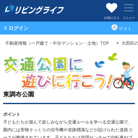
お気に入り
メニュー
ログイン
ゲスト
不動産情報（一戸建て・中古マンション・土地）TOP
大田区
東調布公園
ポイント
子どもたちが遊んで楽しみながら交通ルールを学べる交通公園で、
園内には実物そっくりの信号機や道路標識などが設けられた道路コ
ースが整備されています。子どもたちは管理センターで自転車やゴ