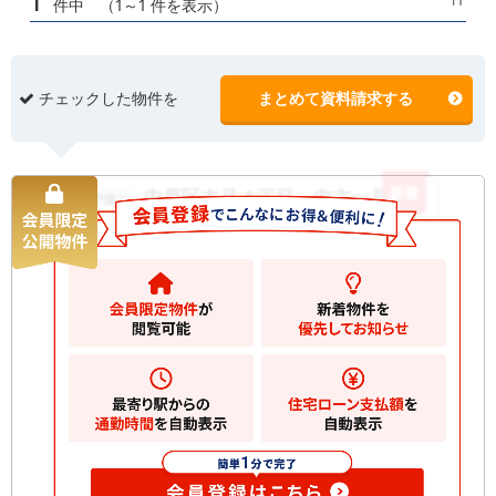
1
件中 （1～1 件を表示）
チェックした物件を
まとめて資料請求する
新着
中原区木月４丁目 中古一戸建て
中古一戸建て
7470
万円
川崎市中原区木月
2
土地
52.71m
2
建物
84.71m
間取り
4LDK
築年月
2025/10
構造規
木造 地上3階建て
模
お気に入りに追加