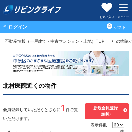
お気に入り
メニュー
ログイン
ゲスト
不動産情報（一戸建て・中古マンション・土地）TOP
の病院
北村医院近くの物件
1
新規会員登録
会員登録していただくとさらに
件ご覧
（無料）
いただけます。
表示件数：
件