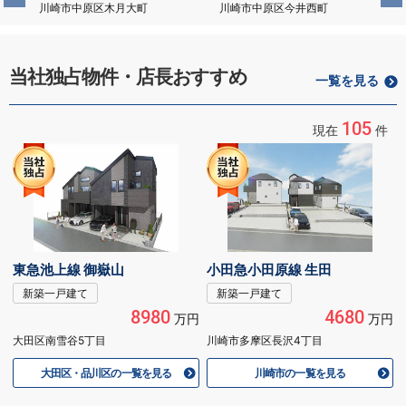
川崎市中原区木月大町
川崎市中原区今井西町
当社独占物件・店長おすすめ
一覧を見る
105
現在
件
東急池上線 御嶽山
小田急小田原線 生田
新築一戸建て
新築一戸建て
8980
4680
万円
万円
大田区南雪谷5丁目
川崎市多摩区長沢4丁目
大田区・品川区の一覧を見る
川崎市の一覧を見る