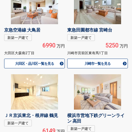
京急空港線 大鳥居
東急田園都市線 宮崎台
新築一戸建て
新築一戸建て
6990
5250
万円
万円
大田区大森南2丁目
川崎市宮前区東有馬1丁目
大田区・品川区一覧を見る
川崎市一覧を見る
ＪＲ京浜東北・根岸線 鶴見
横浜市営地下鉄グリーンライ
ン 高田
新築一戸建て
新築一戸建て
6149
万円