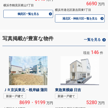
6690
万円
横浜市鶴見区梶山1丁目
横浜市港北区新吉田東1丁目
鶴見区一覧を見る
港北区・神奈川区一覧を見る
写真掲載が豊富な物件
一覧を見る
146
現在
件
ＪＲ京浜東北・根岸線 蒲田
東急東横線 日吉
新築一戸建て
新築一戸建て
8699・9199
5280
万円
万円