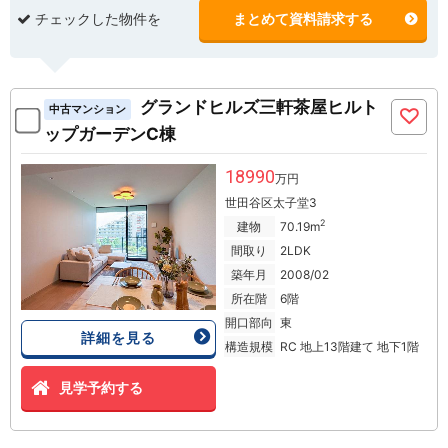
チェックした物件を
まとめて資料請求する
グランドヒルズ三軒茶屋ヒルト
中古マンション
ップガーデンC棟
18990
万円
世田谷区太子堂3
2
建物
70.19m
間取り
2LDK
築年月
2008/02
所在階
6階
開口部向
東
詳細を見る
構造規模
RC 地上13階建て 地下1階
見学予約する