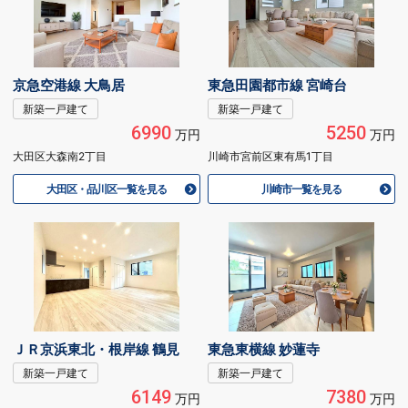
京急空港線 大鳥居
東急田園都市線 宮崎台
新築一戸建て
新築一戸建て
6990
5250
万円
万円
大田区大森南2丁目
川崎市宮前区東有馬1丁目
大田区・品川区一覧を見る
川崎市一覧を見る
ＪＲ京浜東北・根岸線 鶴見
東急東横線 妙蓮寺
新築一戸建て
新築一戸建て
6149
7380
万円
万円