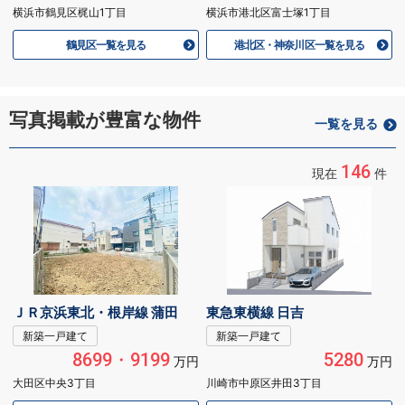
横浜市鶴見区梶山1丁目
横浜市港北区富士塚1丁目
鶴見区一覧を見る
港北区・神奈川区一覧を見る
写真掲載が豊富な物件
一覧を見る
146
現在
件
ＪＲ京浜東北・根岸線 蒲田
東急東横線 日吉
新築一戸建て
新築一戸建て
8699・9199
5280
万円
万円
大田区中央3丁目
川崎市中原区井田3丁目