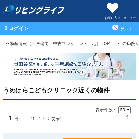
お気に入り
メニュー
ログイン
ゲスト
不動産情報（一戸建て・中古マンション・土地）TOP
の病院
うめはらこどもクリニック近くの物件
表示件数：
件
1
件中 （1～1 件を表示）