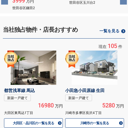
3999
万円
世田谷区玉川台2
世田谷区鎌田2
当社独占物件・店長おすすめ
一覧を見る
105
現在
件
都営浅草線 馬込
小田急小田原線 生田
新築一戸建て
新築一戸建て
16980
5280
万円
万円
大田区東馬込1丁目
川崎市多摩区長沢4丁目
大田区・品川区の一覧を見る
川崎市の一覧を見る