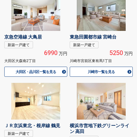
京急空港線 大鳥居
東急田園都市線 宮崎台
新築一戸建て
新築一戸建て
6990
5250
万円
万円
大田区大森南2丁目
川崎市宮前区東有馬1丁目
大田区・品川区一覧を見る
川崎市一覧を見る
ＪＲ京浜東北・根岸線 鶴見
横浜市営地下鉄グリーンライ
ン 高田
新築一戸建て