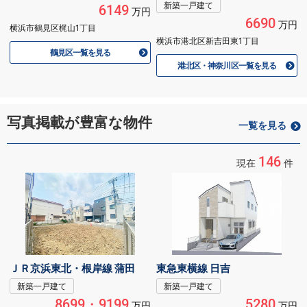
新築一戸建て
6149
万円
6690
万円
横浜市鶴見区梶山1丁目
横浜市港北区新吉田東1丁目
鶴見区一覧を見る
港北区・神奈川区一覧を見る
写真掲載が豊富な物件
一覧を見る
146
現在
件
ＪＲ京浜東北・根岸線 蒲田
東急東横線 日吉
新築一戸建て
新築一戸建て
8699・9199
5280
万円
万円