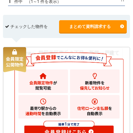
1
件中 （1～1 件を表示）
チェックした物件を
まとめて資料請求する
世田谷区梅丘３丁目 新築一戸建て
新築一戸建て
14800
万円
世田谷区梅丘
2
土地
86.85m
2
建物
124.17m
間取り
4LDK
築年月
2026/08
構造規
木造 地上3階建て
模
お気に入りに追加