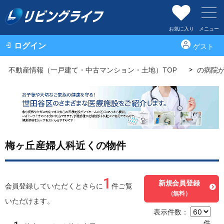
お気に入り
メニュー
ログイン
ゲスト
不動産情報（一戸建て・中古マンション・土地）TOP
の病院
梅ヶ丘産婦人科近くの物件
1
新規会員登録
会員登録していただくとさらに
件ご覧
（無料）
いただけます。
表示件数：
件