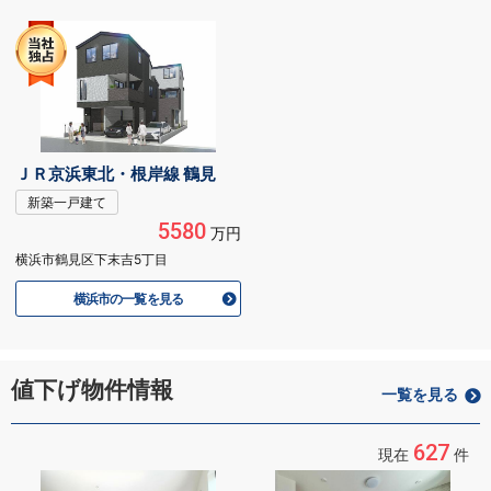
ＪＲ京浜東北・根岸線 鶴見
新築一戸建て
5580
万円
横浜市鶴見区下末吉5丁目
横浜市の一覧を見る
値下げ物件情報
一覧を見る
627
現在
件