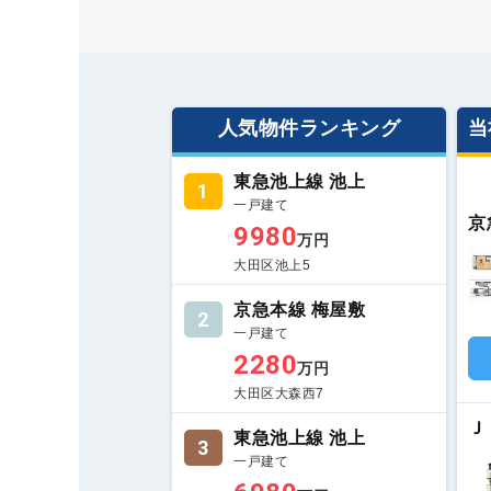
人気物件ランキング
当
東急池上線 池上
1
一戸建て
京
9980
万円
大田区池上5
京急本線 梅屋敷
2
一戸建て
2280
万円
大田区大森西7
Ｊ
東急池上線 池上
3
一戸建て