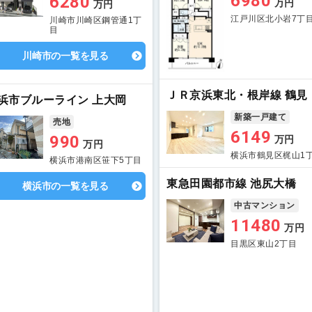
6980
6280
万円
万円
江戸川区北小岩7丁
川崎市川崎区鋼管通1丁
目
川崎市の一覧を見る
ＪＲ京浜東北・根岸線 鶴見
浜市ブルーライン 上大岡
新築一戸建て
売地
6149
990
万円
万円
横浜市鶴見区梶山1
横浜市港南区笹下5丁目
東急田園都市線 池尻大橋
横浜市の一覧を見る
中古マンション
11480
万円
目黒区東山2丁目