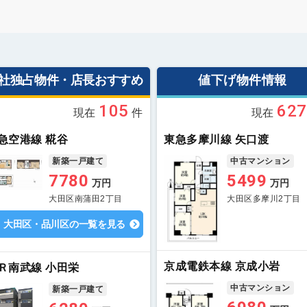
社独占物件・店長おすすめ
値下げ物件情報
105
627
現在
件
現在
急空港線 糀谷
東急多摩川線 矢口渡
新築一戸建て
中古マンション
7780
5499
万円
万円
大田区南蒲田2丁目
大田区多摩川2丁目
大田区・品川区の一覧を見る
京成電鉄本線 京成小岩
Ｒ南武線 小田栄
中古マンション
新築一戸建て