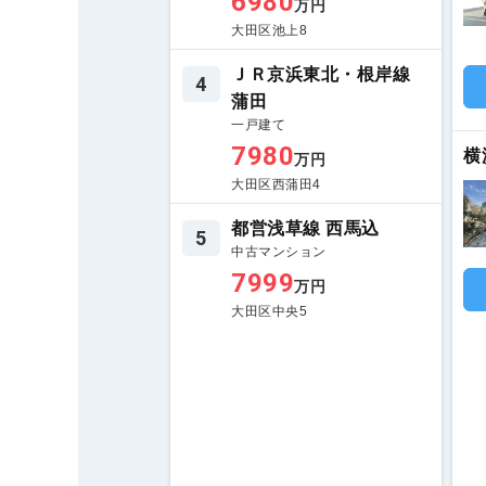
6980
万円
大田区池上8
ＪＲ京浜東北・根岸線
4
蒲田
一戸建て
7980
横
万円
大田区西蒲田4
都営浅草線 西馬込
5
中古マンション
7999
万円
大田区中央5