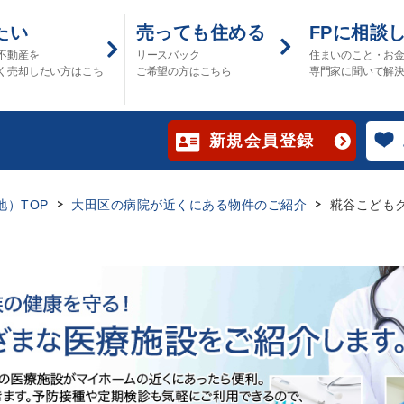
たい
売っても住める
FPに相談
不動産を
リースバック
住まいのこと・お
く売却したい方はこち
ご希望の方はこちら
専門家に聞いて解
新規会員登録
）TOP
大田区の病院が近くにある物件のご紹介
糀谷こども