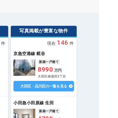
写真掲載が豊富な物件
146
件
現在
件
京急空港線 糀谷
新築一戸建て
8990
万円
大田区南蒲田3丁目
大田区・品川区の一覧を見る
小田急小田原線 生田
新築一戸建て