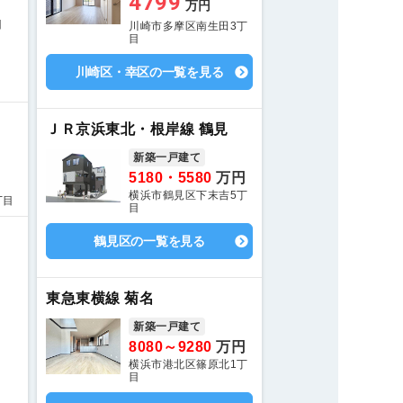
4799
万円
目
川崎市多摩区南生田3丁
目
川崎区・幸区の一覧を見る
ＪＲ京浜東北・根岸線 鶴見
新築一戸建て
5180・5580
万円
横浜市鶴見区下末吉5丁
丁目
目
鶴見区の一覧を見る
東急東横線 菊名
新築一戸建て
8080～9280
万円
横浜市港北区篠原北1丁
目