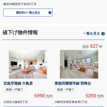
横浜市鶴見区下末吉5丁目
横浜市の一覧を見る
値下げ物件情報
一覧を見る
627
現在
件
京急空港線 大鳥居
東急田園都市線 宮崎台
新築一戸建て
新築一戸建て
6990
5250
万円
万円
大田区大森南2丁目
川崎市宮前区東有馬1丁目