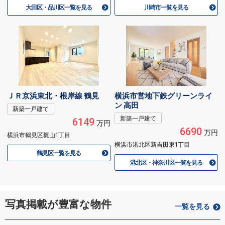
大田区・品川区一覧を見る
川崎市一覧を見る
ＪＲ京浜東北・根岸線 鶴見
横浜市営地下鉄グリーンライ
ン 高田
新築一戸建て
新築一戸建て
6149
万円
6690
万円
横浜市鶴見区梶山1丁目
横浜市港北区新吉田東1丁目
鶴見区一覧を見る
港北区・神奈川区一覧を見る
写真掲載が豊富な物件
一覧を見る