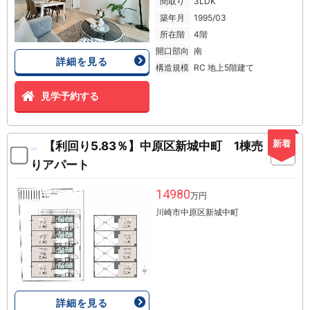
間取り
3LDK
築年月
1995/03
所在階
4階
開口部向
南
詳細を見る
構造規模
RC 地上5階建て
見学予約する
新着
【利回り5.83％】中原区新城中町 1棟売
りアパート
14980
万円
川崎市中原区新城中町
詳細を見る