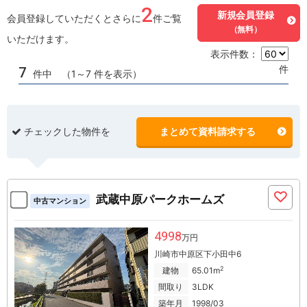
2
新規会員登録
会員登録していただくとさらに
件ご覧
（無料）
いただけます。
表示件数：
件
7
件中 （1～7 件を表示）
チェックした物件を
まとめて資料請求する
武蔵中原パークホームズ
中古マンション
4998
万円
川崎市中原区下小田中6
2
建物
65.01m
間取り
3LDK
築年月
1998/03