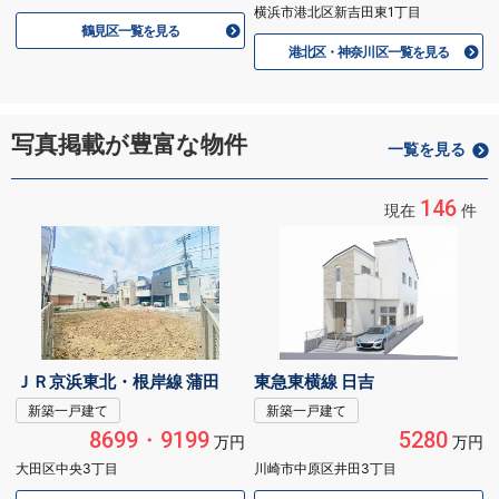
横浜市港北区新吉田東1丁目
鶴見区一覧を見る
港北区・神奈川区一覧を見る
写真掲載が豊富な物件
一覧を見る
146
現在
件
ＪＲ京浜東北・根岸線 蒲田
東急東横線 日吉
新築一戸建て
新築一戸建て
8699・9199
5280
万円
万円
大田区中央3丁目
川崎市中原区井田3丁目