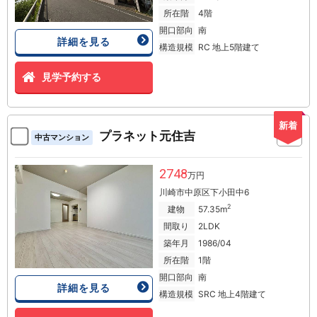
所在階
4階
開口部向
南
詳細を見る
構造規模
RC 地上5階建て
見学予約する
新着
プラネット元住吉
中古マンション
2748
万円
川崎市中原区下小田中6
2
建物
57.35m
間取り
2LDK
築年月
1986/04
所在階
1階
開口部向
南
詳細を見る
構造規模
SRC 地上4階建て