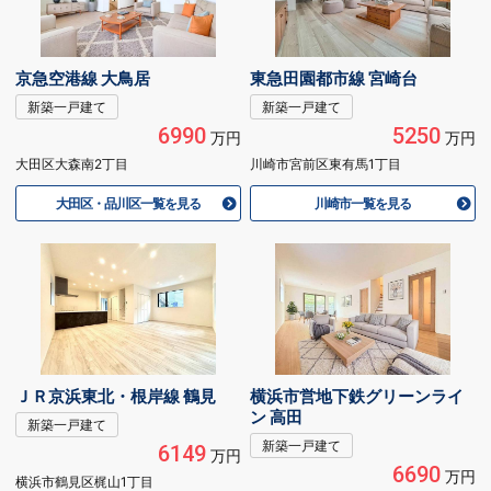
京急空港線 大鳥居
東急田園都市線 宮崎台
新築一戸建て
新築一戸建て
6990
5250
万円
万円
大田区大森南2丁目
川崎市宮前区東有馬1丁目
大田区・品川区一覧を見る
川崎市一覧を見る
ＪＲ京浜東北・根岸線 鶴見
横浜市営地下鉄グリーンライ
ン 高田
新築一戸建て
新築一戸建て
6149
万円
6690
万円
横浜市鶴見区梶山1丁目