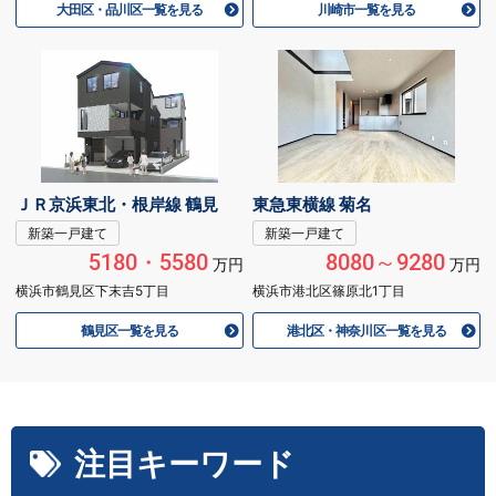
大田区・品川区一覧を見る
川崎市一覧を見る
ＪＲ京浜東北・根岸線 鶴見
東急東横線 菊名
新築一戸建て
新築一戸建て
5180・5580
8080～9280
万円
万円
横浜市鶴見区下末吉5丁目
横浜市港北区篠原北1丁目
鶴見区一覧を見る
港北区・神奈川区一覧を見る
注目キーワード