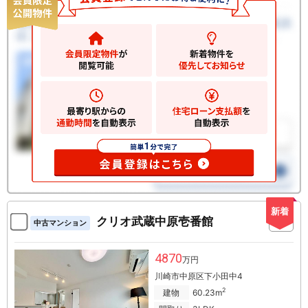
新着
クリオ武蔵中原壱番館
中古マンション
4870
万円
川崎市中原区下小田中4
2
建物
60.23m