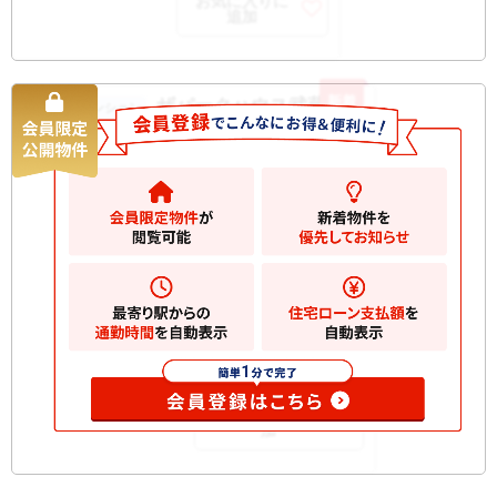
お気に入りに
追加
新着
ザパークハウス武蔵新城
中古マンション
7950
万円
川崎市中原区上新城
2
建物
70.78m
間取り
2LDK
築年月
2013/01
所在階
5階
開口部
南東
向
構造規
RC 地上5階建て
模
お気に入りに追
加