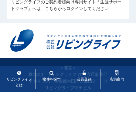
リビングライフのご契約者様向け専用サイト「生涯サポー
トクラブ」へは、こちらからログインしてください
＜運営＞
株式会社 リビングライフ 住宅流通事業部
リビングライフ
物件を探す
会員登録
店舗案内
〒144-0051 東京都大田区西蒲田8-11-11
とは
リビングライフ蒲田ビル
Copyright ©
新築一戸建て‧マンション購入ならリビングライフ
Living Life Co.,Ltd. All Rights Reserved.