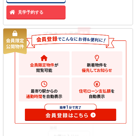
見学予約する
新着
プラネット元住吉
中古マンション
2180
万円
川崎市中原区下小田中
2
建物
55.03m
間取
3DK
り
築年
1986/04
月
所在
1階
階
開口
南
部向
構造
RC 地上4階建て
規模