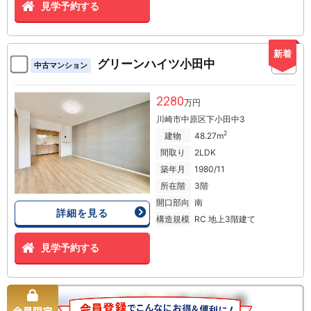
見学予約する
新着
グリーンハイツ小田中
中古マンション
2280
万円
川崎市中原区下小田中3
2
建物
48.27m
間取り
2LDK
築年月
1980/11
所在階
3階
開口部向
南
詳細を見る
構造規模
RC 地上3階建て
見学予約する