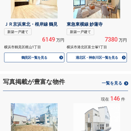
ＪＲ京浜東北・根岸線 鶴見
東急東横線 妙蓮寺
新築一戸建て
新築一戸建て
6149
7380
万円
万円
横浜市鶴見区梶山1丁目
横浜市港北区富士塚1丁目
鶴見区一覧を見る
港北区・神奈川区一覧を見る
写真掲載が豊富な物件
一覧を見る
146
現在
件