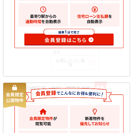
り
築年
1989/01
月
所在
3階
階
開口
南西
部向
構造
SRC 地上7階建て
規模
お気に入りに追
加
新着
川崎区堀ノ内町 建築条件無し土地
土地
15000
万円
川崎市川崎区堀之内町
2
土地
167.34m
お気に入りに追加