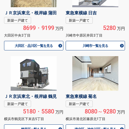
ＪＲ京浜東北・根岸線 蒲田
東急東横線 日吉
新築一戸建て
新築一戸建て
8699・9199
5280
万円
万円
大田区中央3丁目
川崎市中原区井田3丁目
大田区・品川区一覧を見る
川崎市一覧を見る
ＪＲ京浜東北・根岸線 鶴見
東急東横線 菊名
新築一戸建て
新築一戸建て
5180・5580
8080～9280
万円
万円
横浜市鶴見区下末吉5丁目
横浜市港北区篠原北1丁目