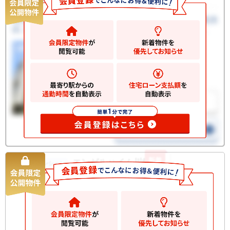
新着
エンゼルハイム川崎第2
中古マンション
4280
万円
川崎市川崎区榎町
2
建物
60.20m
間取
3LDK