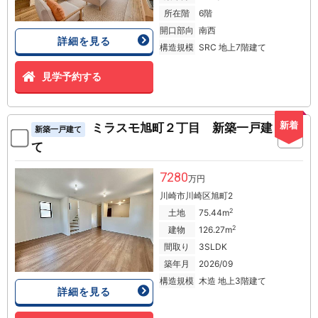
所在階
6階
開口部向
南西
詳細を見る
構造規模
SRC 地上7階建て
見学予約する
新着
ミラスモ旭町２丁目 新築一戸建
新築一戸建て
て
7280
万円
川崎市川崎区旭町2
2
土地
75.44m
2
建物
126.27m
間取り
3SLDK
築年月
2026/09
構造規模
木造 地上3階建て
詳細を見る