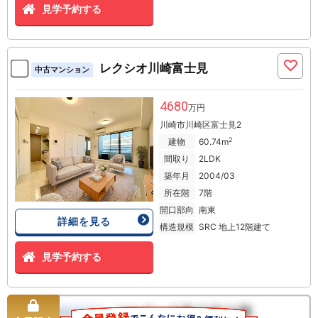
見学予約する
レクシオ川崎富士見
中古マンション
4680
万円
川崎市川崎区富士見2
2
建物
60.74m
間取り
2LDK
築年月
2004/03
所在階
7階
開口部向
南東
詳細を見る
構造規模
SRC 地上12階建て
見学予約する