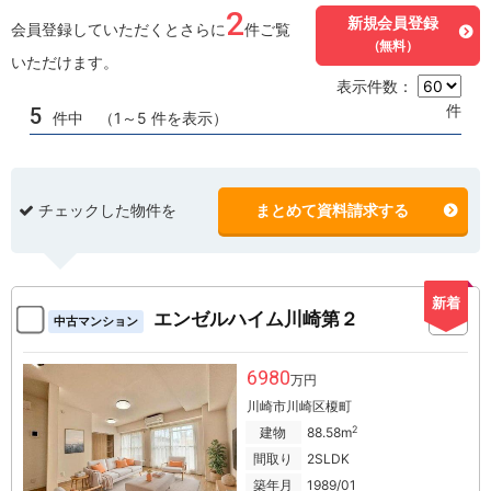
2
新規会員登録
会員登録していただくとさらに
件ご覧
（無料）
いただけます。
表示件数：
件
5
件中 （1～5 件を表示）
チェックした物件を
まとめて資料請求する
新着
エンゼルハイム川崎第２
中古マンション
6980
万円
川崎市川崎区榎町
2
建物
88.58m
間取り
2SLDK
築年月
1989/01