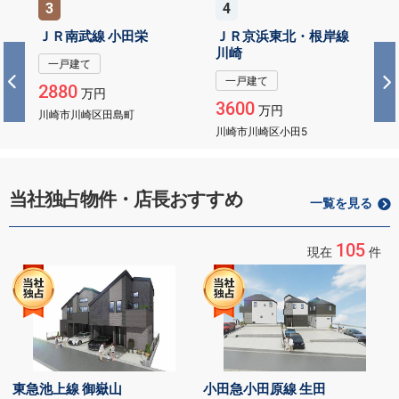
3
4
ＪＲ南武線 小田栄
ＪＲ京浜東北・根岸線
川崎
一戸建て
一戸建て
2880
万円
3600
万円
川崎市川崎区田島町
川崎市川崎区小田5
当社独占物件・店長おすすめ
一覧を見る
105
現在
件
東急池上線 御嶽山
小田急小田原線 生田