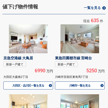
値下げ物件情報
一覧を見る
635
現在
件
京急空港線 大鳥居
東急田園都市線 宮崎台
新築一戸建て
新築一戸建て
6990
5250
万円
万円
大田区大森南2丁目
川崎市宮前区東有馬1丁目
大田区・品川区一覧を見る
川崎市一覧を見る