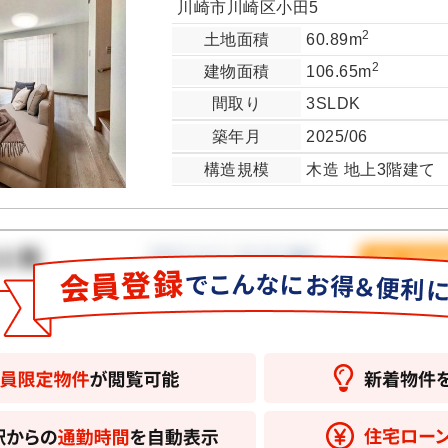
川崎市川崎区小田5
2
土地面積
60.89m
2
建物面積
106.65m
間取り
3SLDK
築年月
2025/06
構造規模
木造 地上3階建て