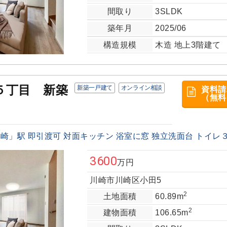
間取り
3SLDK
築年月
2025/06
構造規模
木造 地上3階建て
５丁目 新築
新築一戸建て
オンライン相談
資料請
（無料
」駅 即引渡可 対面キッチン 浴室に窓 独立洗面台 トイレ３ヶ
3600
万円
川崎市川崎区小田5
2
土地面積
60.89m
2
建物面積
106.65m