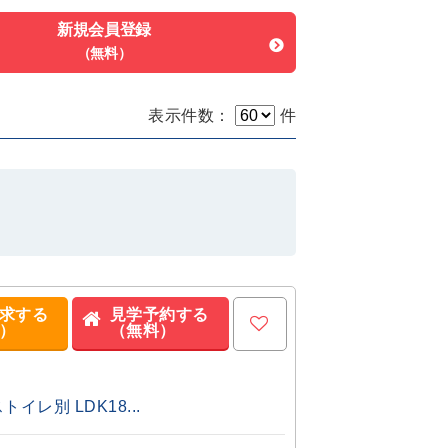
新規会員登録
（無料）
表示件数：
件
求する
見学予約する
）
（無料）
レ別 LDK18...