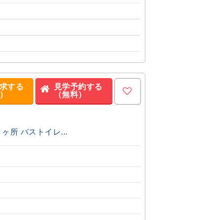
求する
見学予約する
）
（無料）
所 バストイレ...