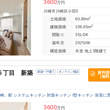
3600
万円
川崎市川崎区小田5
2
土地面積
60.89m
2
建物面積
106.65m
間取り
3SLDK
築年月
2025/06
構造規模
木造 地上3階建て
５丁目 新築
新築一戸建て
オンライン相談
資料請
（無料
」駅 システムキッチン 対面キッチン I型キッチン 浴室に窓 シ
3600
万円