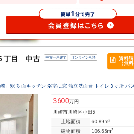
５丁目 中古
中古一戸建て
オンライン相談
資料請
（無料
」駅 対面キッチン 浴室に窓 独立洗面台 トイレ３ヶ所 バストイ
3600
万円
川崎市川崎区小田5
2
土地面積
60.89m
2
建物面積
106.65m