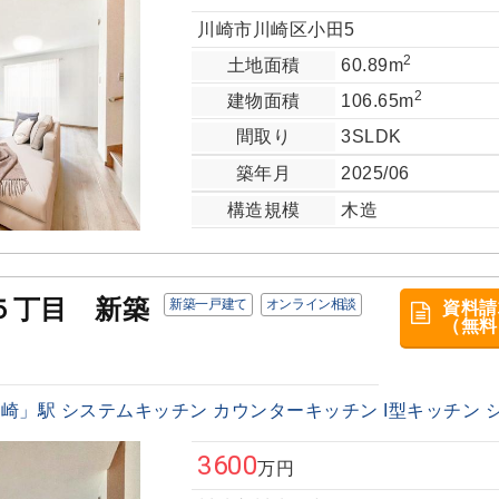
川崎市川崎区小田5
2
土地面積
60.89m
2
建物面積
106.65m
間取り
3SLDK
築年月
2025/06
構造規模
木造
５丁目 新築
新築一戸建て
オンライン相談
資料請
（無料
」駅 システムキッチン カウンターキッチン I型キッチン シャ
3600
万円