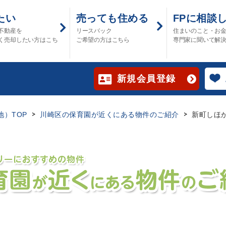
たい
売っても住める
FPに相談
不動産を
リースバック
住まいのこと・お
く売却したい方はこち
ご希望の方はこちら
専門家に聞いて解
新規会員登録
）TOP
川崎区の保育園が近くにある物件のご紹介
新町しほ