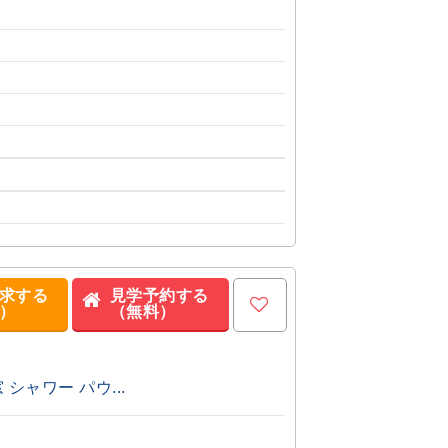
求する
見学予約する
）
（無料）
ャワー パウ...