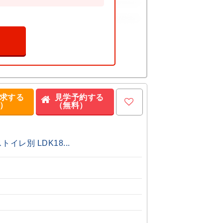
求する
見学予約する
）
（無料）
レ別 LDK18...