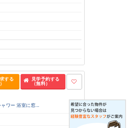
求する
見学予約する
）
（無料）
ワー 浴室に窓...