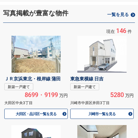
写真掲載が豊富な物件
一覧を見る
146
現在
件
ＪＲ京浜東北・根岸線 蒲田
東急東横線 日吉
新築一戸建て
新築一戸建て
8699・9199
5280
万円
万円
大田区中央3丁目
川崎市中原区井田3丁目
大田区・品川区一覧を見る
川崎市一覧を見る