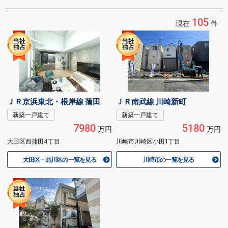
105
現在
件
ＪＲ京浜東北・根岸線 蒲田
ＪＲ南武線 川崎新町
新築一戸建て
新築一戸建て
7980
5180
万円
万円
大田区西蒲田4丁目
川崎市川崎区小田1丁目
大田区・品川区の一覧を見る
川崎市の一覧を見る