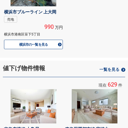
横浜市ブルーライン 上大岡
売地
990
万円
横浜市港南区笹下5丁目
横浜市の一覧を見る
値下げ物件情報
一覧を見る
629
現在
件