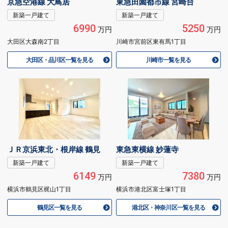
京急空港線 大鳥居
東急田園都市線 宮崎台
新築一戸建て
新築一戸建て
6990
5250
万円
万円
大田区大森南2丁目
川崎市宮前区東有馬1丁目
大田区・品川区一覧を見る
川崎市一覧を見る
ＪＲ京浜東北・根岸線 鶴見
東急東横線 妙蓮寺
新築一戸建て
新築一戸建て
6149
7380
万円
万円
横浜市鶴見区梶山1丁目
横浜市港北区富士塚1丁目
鶴見区一覧を見る
港北区・神奈川区一覧を見る