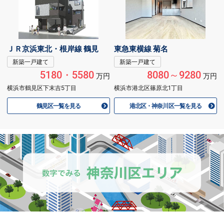
ＪＲ京浜東北・根岸線 鶴見
東急東横線 菊名
新築一戸建て
新築一戸建て
5180・5580
8080～9280
万円
万円
横浜市鶴見区下末吉5丁目
横浜市港北区篠原北1丁目
鶴見区一覧を見る
港北区・神奈川区一覧を見る