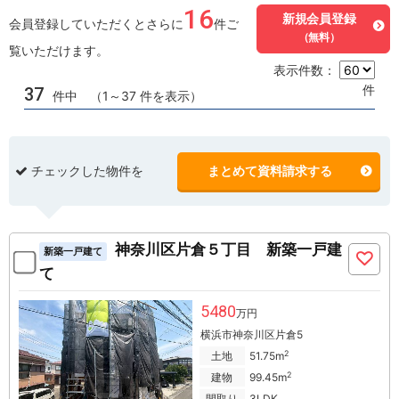
16
新規会員登録
会員登録していただくとさらに
件ご
（無料）
覧いただけます。
表示件数：
件
37
件中 （1～37 件を表示）
チェックした物件を
まとめて資料請求する
神奈川区片倉５丁目 新築一戸建
新築一戸建て
て
5480
万円
横浜市神奈川区片倉5
2
土地
51.75m
2
建物
99.45m
間取り
3LDK