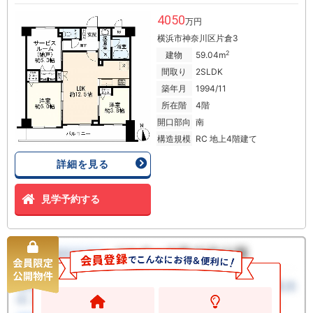
4050
万円
横浜市神奈川区片倉3
2
建物
59.04m
間取り
2SLDK
築年月
1994/11
所在階
4階
開口部向
南
構造規模
RC 地上4階建て
詳細を見る
見学予約する