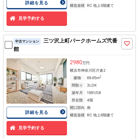
詳細を見る
構造規模
RC 地上5階建て
見学予約する
三ツ沢上町パークホームズ弐番
中古マンション
館
2980
万円
横浜市神奈川区片倉2
2
建物
69.65m
間取り
3LDK
築年月
1991/08
所在階
4階
開口部向
南
詳細を見る
構造規模
RC 地上6階建て
見学予約する