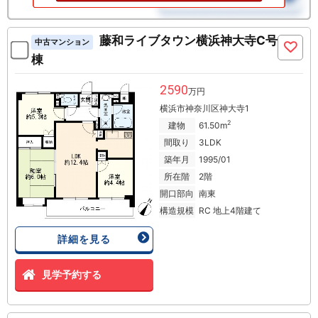
藤和ライブタウン横浜神大寺C号
中古マンション
棟
2590
万円
横浜市神奈川区神大寺1
2
建物
61.50m
間取り
3LDK
築年月
1995/01
所在階
2階
開口部向
南東
構造規模
RC 地上4階建て
詳細を見る
見学予約する