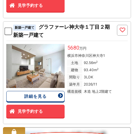
見学予約する
グラファーレ神大寺１丁目２期
新築一戸建て
新築一戸建て
5680
万円
横浜市神奈川区神大寺1
2
土地
92.56m
2
建物
93.40m
間取り
3LDK
築年月
2026/11
構造規模
木造 地上2階建て
詳細を見る
見学予約する