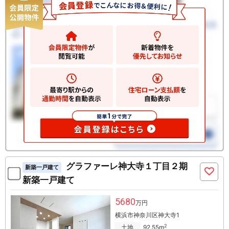
グラファーレ神大寺１丁目２期
新築一戸建て
新築一戸建て
5680
万円
横浜市神奈川区神大寺1
2
土地
92.55m