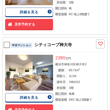
所在階
3階
開口部向
南
詳細を見る
構造規模
RC 地上6階建て
見学予約する
シティコープ神大寺
中古マンション
2380
万円
横浜市神奈川区神大寺2
2
建物
65.13m
間取り
3LDK
築年月
1982/02
所在階
3階
開口部向
南東
詳細を見る
構造規模
SRC 地上5階建て
見学予約する