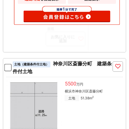
階
開口
南西
部向
構造
RC 地上5階建て
規模
お気に入りに
追加
神奈川区斎藤分町 建築条
土地（建築条件付土地）
件付土地
5500
万円
横浜市神奈川区斎藤分町
2
土地
51.38m