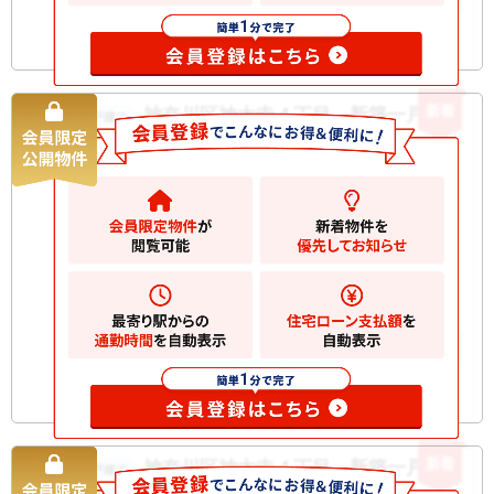
新着
神奈川区神大寺４丁目 新築一戸建て
新築一戸建て
5780
万円
横浜市神奈川区神大寺
2
土地
136.00m
2
建物
95.00m
間取り
3LDK
構造規
木造 地上2階建て
模
お気に入りに追加
新着
神奈川区神大寺４丁目 新築一戸建て
新築一戸建て