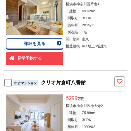
横浜市神奈川区片倉4
2
建物
69.62m
間取り
3LDK
築年月
2015/11
所在階
1階
開口部向
南東
詳細を見る
構造規模
RC 地上6階建て
見学予約する
クリオ片倉町八番館
中古マンション
5299
万円
横浜市神奈川区神大寺2
2
建物
75.88m
間取り
3LDK
築年月
1999/08