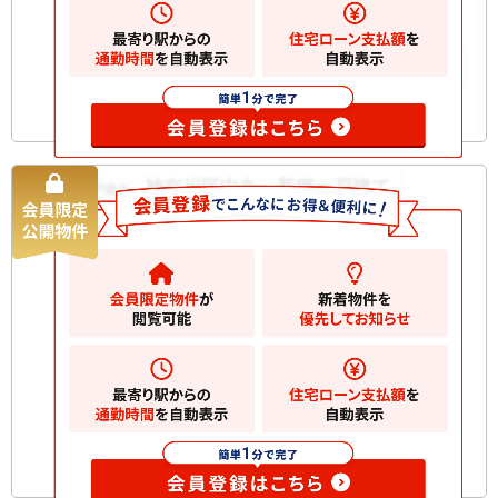
構造規
木造 地上2階建て
模
お気に入りに追加
神奈川区中丸 新築一戸建て
新築一戸建て
5980
万円
横浜市神奈川区中丸
2
土地
78.40m
2
建物
74.83m
間取り
3LDK
築年月
2026/10
構造規
木造 地上2階建て
模
お気に入りに追加