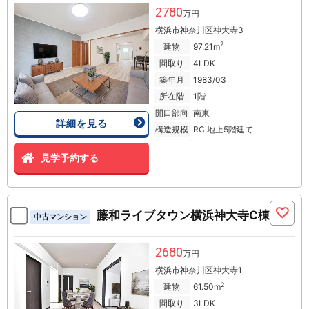
2780
万円
横浜市神奈川区神大寺3
2
建物
97.21m
間取り
4LDK
築年月
1983/03
所在階
1階
開口部向
南東
詳細を見る
構造規模
RC 地上5階建て
見学予約する
藤和ライブタウン横浜神大寺C棟
中古マンション
2680
万円
横浜市神奈川区神大寺1
2
建物
61.50m
間取り
3LDK