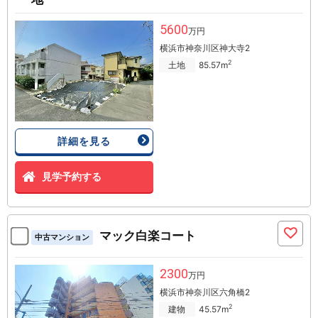
5600
万円
横浜市神奈川区神大寺2
2
土地
85.57m
詳細を見る
見学予約する
マック白楽コート
中古マンション
2300
万円
横浜市神奈川区六角橋2
2
建物
45.57m