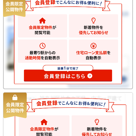
神奈川区片倉２丁目 中古一戸建て
中古一戸建て
3080
万円
横浜市神奈川区片倉
2
土地
63.33m
2
建物
82.21m