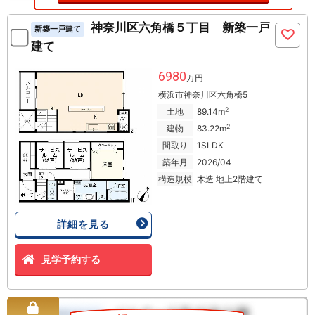
神奈川区六角橋５丁目 新築一戸
新築一戸建て
建て
6980
万円
横浜市神奈川区六角橋5
2
土地
89.14m
2
建物
83.22m
間取り
1SLDK
築年月
2026/04
構造規模
木造 地上2階建て
詳細を見る
見学予約する