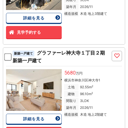
築年月
2026/11
構造規模
木造 地上3階建て
詳細を見る
見学予約する
グラファーレ神大寺１丁目２期
新築一戸建て
新築一戸建て
5680
万円
横浜市神奈川区神大寺1
2
土地
92.55m
2
建物
96.10m
間取り
3LDK
築年月
2026/11
構造規模
木造 地上2階建て
詳細を見る