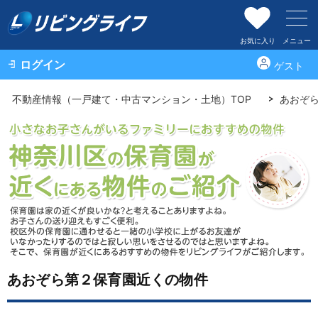
お気に入り
メニュー
ログイン
ゲスト
不動産情報（一戸建て・中古マンション・土地）TOP
あおぞ
あおぞら第２保育園近くの物件