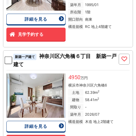
築年月
1995/01
所在階
1階
詳細を見る
開口部向
南東
構造規模
RC 地上4階建て
見学予約する
神奈川区六角橋６丁目 新築一戸
新築一戸建て
建て
4950
万円
横浜市神奈川区六角橋6
2
土地
62.39m
2
建物
58.41m
間取り
-
築年月
2026/07
構造規模
木造 地上2階建て
詳細を見る