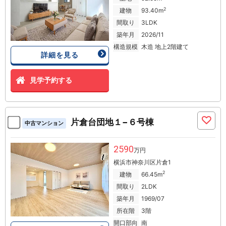
2
建物
93.40m
間取り
3LDK
築年月
2026/11
構造規模
木造 地上2階建て
詳細を見る
見学予約する
片倉台団地１−６号棟
中古マンション
2590
万円
横浜市神奈川区片倉1
2
建物
66.45m
間取り
2LDK
築年月
1969/07
所在階
3階
開口部向
南