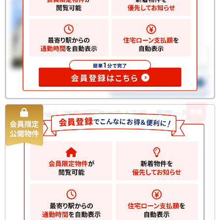
新着
神奈川区神大寺４丁目 新築一戸建て
新築一戸建て
6380
万円
横浜市神奈川区神大寺
2
土地
101.00m
2
建物
95.00m
間取り
4LDK
構造規
木造 地上2階建て
模
お気に入りに追加