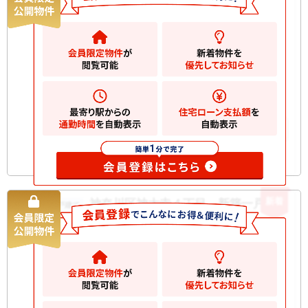
6680
万円
横浜市神奈川区神大寺
2
土地
115.00m
2
建物
95.00m
間取り
3LDK
構造規
木造 地上2階建て
模
お気に入りに追加
新着
神奈川区神大寺４丁目 新築一戸建て
新築一戸建て
6380
万円
横浜市神奈川区神大寺
2
土地
100.00m
2
建物
95.00m
間取り
4LDK