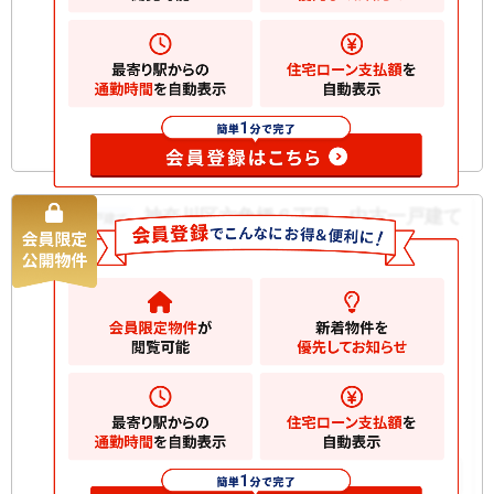
間取り
4LDK
築年月
1996/10
構造規
その他 地上2階建て
模
お気に入りに追加
神奈川区六角橋６丁目 中古一戸建て
中古一戸建て
4390
万円
横浜市神奈川区六角橋
2
土地
50.29m
2
建物
87.76m
間取り
2SLDK
築年月
2008/08
構造規
木造 地上3階建て
模
お気に入りに追加