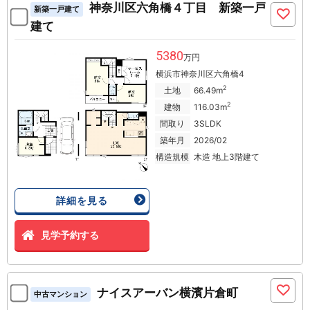
神奈川区六角橋４丁目 新築一戸
新築一戸建て
建て
5380
万円
横浜市神奈川区六角橋4
2
土地
66.49m
2
建物
116.03m
間取り
3SLDK
築年月
2026/02
構造規模
木造 地上3階建て
詳細を見る
見学予約する
ナイスアーバン横濱片倉町
中古マンション