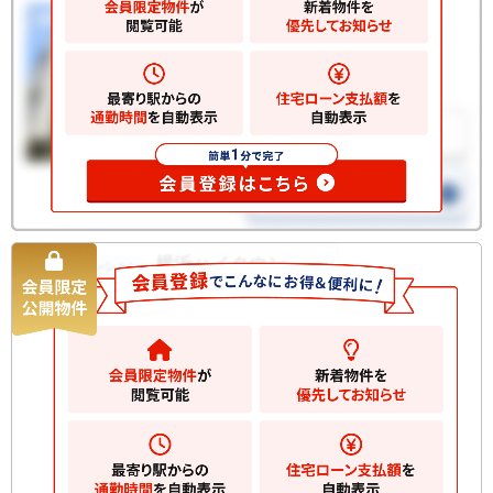
横浜ハイタウン
中古マンション
2380
万円
横浜市神奈川区神大寺
2
建物
67.43m
間取
3LDK
り
築年
1973/08
月
所在
1階