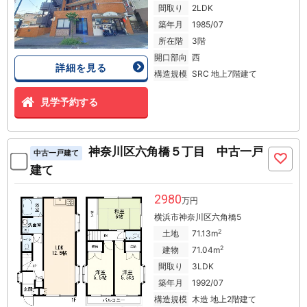
間取り
2LDK
築年月
1985/07
所在階
3階
開口部向
西
詳細を見る
構造規模
SRC 地上7階建て
見学予約する
神奈川区六角橋５丁目 中古一戸
中古一戸建て
建て
2980
万円
横浜市神奈川区六角橋5
2
土地
71.13m
2
建物
71.04m
間取り
3LDK
築年月
1992/07
構造規模
木造 地上2階建て