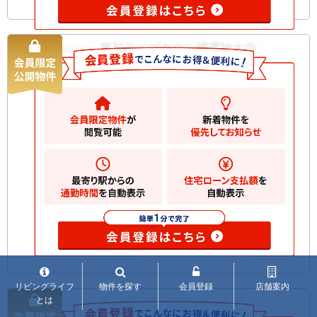
藤和ライブタウン横濱神大寺
中古マンション
2680
万円
横浜市神奈川区神大寺
2
建物
61.50m
間取り
3LDK
築年月
1995/01
所在階
1階
開口部
南東
向
構造規
RC 地上4階建て
模
お気に入りに追加
リビングライフ
物件を探す
会員登録
店舗案内
とは
三ッ沢上町パークホームズ
中古マンション