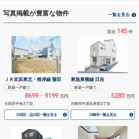
写真掲載が豊富な物件
一覧を見る
145
現在
件
ＪＲ京浜東北・根岸線 蒲田
東急東横線 日吉
新築一戸建て
新築一戸建て
8699・9199
5280
万円
万円
大田区中央3丁目
川崎市中原区井田3丁目
大田区・品川区一覧を見る
川崎市一覧を見る