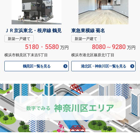
ＪＲ京浜東北・根岸線 鶴見
東急東横線 菊名
新築一戸建て
新築一戸建て
5180・5580
8080～9280
万円
万円
横浜市鶴見区下末吉5丁目
横浜市港北区篠原北1丁目
鶴見区一覧を見る
港北区・神奈川区一覧を見る