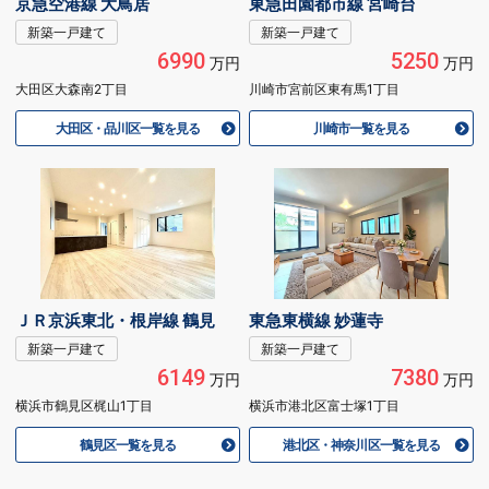
京急空港線 大鳥居
東急田園都市線 宮崎台
新築一戸建て
新築一戸建て
6990
5250
万円
万円
大田区大森南2丁目
川崎市宮前区東有馬1丁目
大田区・品川区一覧を見る
川崎市一覧を見る
ＪＲ京浜東北・根岸線 鶴見
東急東横線 妙蓮寺
新築一戸建て
新築一戸建て
6149
7380
万円
万円
横浜市鶴見区梶山1丁目
横浜市港北区富士塚1丁目
鶴見区一覧を見る
港北区・神奈川区一覧を見る