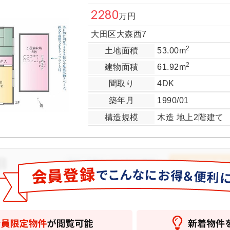
2280
万円
大田区大森西7
2
土地面積
53.00m
2
建物面積
61.92m
間取り
4DK
築年月
1990/01
構造規模
木造 地上2階建て
丁目
新築一戸建て
オンライン相談
資料請求
（無料）
16800
万円