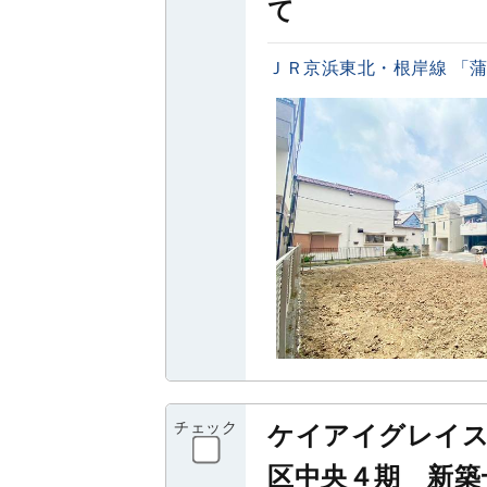
て
ＪＲ京浜東北・根岸線 「蒲田
チェック
ケイアイグレイ
区中央４期 新築