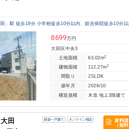
」駅 徒歩18分 小学校徒歩10分以内、総合病院徒歩10分以内
8699
万円
大田区中央3
2
土地面積
63.02m
2
建物面積
112.27m
間取り
2SLDK
築年月
2026/10
構造規模
木造 地上3階建て
ス大田
新築一戸建て
オンライン相談
資料請
（無料