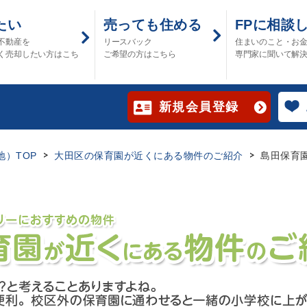
たい
売っても住める
FPに相談
不動産を
リースバック
住まいのこと・お
く売却したい方はこち
ご希望の方はこちら
専門家に聞いて解
新規会員登録
）TOP
大田区の保育園が近くにある物件のご紹介
島田保育