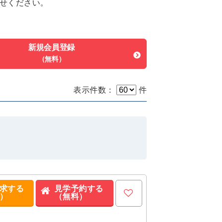
せください。
新規会員登録
（無料）
表示件数：
件
求する
見学予約する
）
（無料）