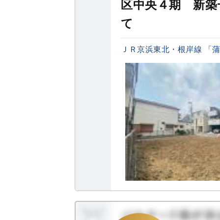
区中央４期 新築
て
ＪＲ京浜東北・根岸線 「蒲田