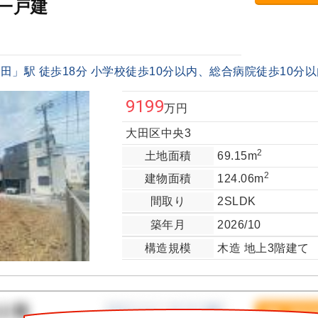
一戸建
」駅 徒歩18分 小学校徒歩10分以内、総合病院徒歩10分以内
9199
万円
大田区中央3
2
土地面積
69.15m
2
建物面積
124.06m
間取り
2SLDK
築年月
2026/10
構造規模
木造 地上3階建て