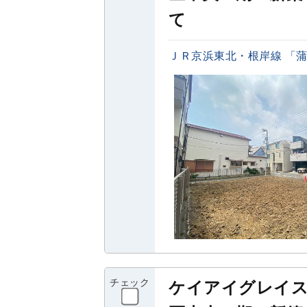
て
ＪＲ京浜東北・根岸線 「蒲田
チェック
ケイアイグレイ