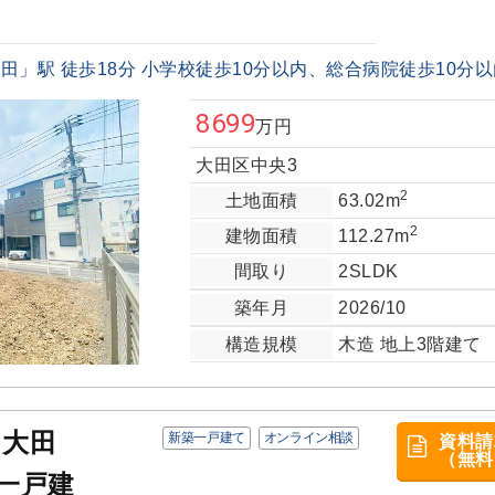
」駅 徒歩18分 小学校徒歩10分以内、総合病院徒歩10分以内
8699
万円
大田区中央3
2
土地面積
63.02m
2
建物面積
112.27m
間取り
2SLDK
築年月
2026/10
構造規模
木造 地上3階建て
ス大田
新築一戸建て
オンライン相談
資料請
（無料
一戸建