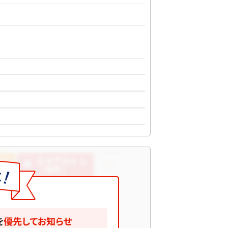
する
見学予約する
（無料）