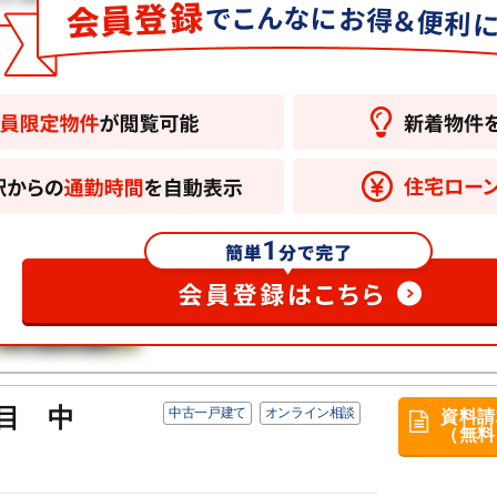
目 中
中古一戸建て
オンライン相談
資料請
（無料