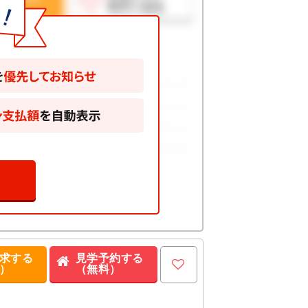
求する
見学予約する
）
（無料）