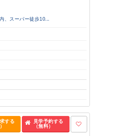
、スーパー徒歩10...
求する
見学予約する
）
（無料）