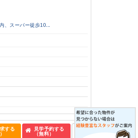
、スーパー徒歩10...
求する
見学予約する
）
（無料）