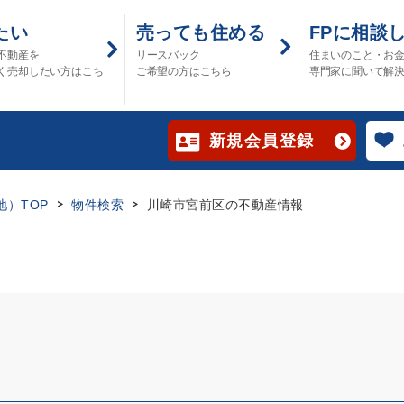
たい
売っても住める
FPに相談
不動産を
リースバック
住まいのこと・お
く売却したい方はこち
ご希望の方はこちら
専門家に聞いて解
新規会員登録
）TOP
物件検索
川崎市宮前区の不動産情報