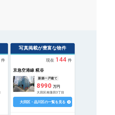
写真掲載が豊富な物件
144
件
現在
件
京急空港線 糀谷
新築一戸建て
8990
万円
目
大田区南蒲田3丁目
大田区・品川区の一覧を見る