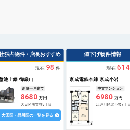
社独占物件・店長おすすめ
値下げ物件情報
98
614
現在
件
現在
急池上線 御嶽山
京成電鉄本線 京成小岩
新築一戸建て
中古マンション
8680
6980
万円
万円
大田区南雪谷5丁目
江戸川区北小岩7丁
大田区・品川区の一覧を見る