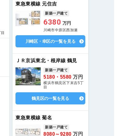
東急東横線 元住吉
新築一戸建て
6380
万円
川崎市中原区西加瀬
丁目
川崎区・幸区の一覧を見る
ＪＲ京浜東北・根岸線 鶴見
新築一戸建て
5180・5580
万円
横浜市鶴見区下末吉5丁
目
鶴見区の一覧を見る
東急東横線 菊名
新築一戸建て
8080～9280
万円