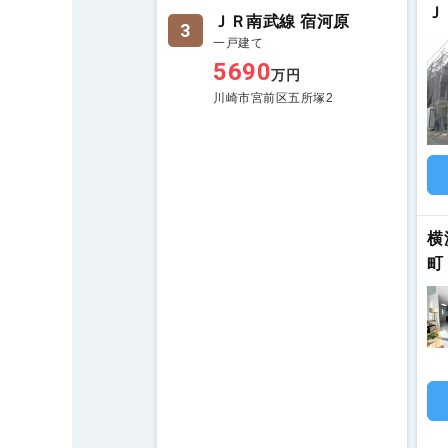
Ｊ
ＪＲ南武線 宿河原
3
一戸建て
5690
万円
川崎市宮前区五所塚2
横
町