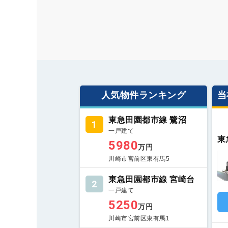
人気物件ランキング
当
東急田園都市線 鷺沼
1
一戸建て
東
5980
万円
川崎市宮前区東有馬5
東急田園都市線 宮崎台
2
一戸建て
5250
万円
川崎市宮前区東有馬1