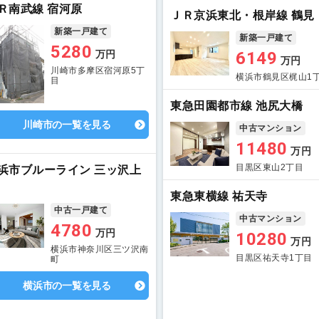
Ｒ南武線 宿河原
ＪＲ京浜東北・根岸線 鶴見
新築一戸建て
新築一戸建て
5280
6149
万円
万円
川崎市多摩区宿河原5丁
横浜市鶴見区梶山1
目
東急田園都市線 池尻大橋
川崎市の一覧を見る
中古マンション
11480
万円
目黒区東山2丁目
浜市ブルーライン 三ッ沢上
東急東横線 祐天寺
中古一戸建て
中古マンション
4780
万円
10280
万円
横浜市神奈川区三ツ沢南
目黒区祐天寺1丁目
町
横浜市の一覧を見る