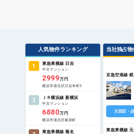
人気物件ランキング
当社独占物
東急東横線 日吉
1
中古マンション
京急空港線 糀
2999
万円
横浜市港北区日吉本町3
ＪＲ横浜線 新横浜
2
中古マンション
6880
大田区・
万円
横浜市港北区篠原町
東急東横線 
東急東横線 菊名