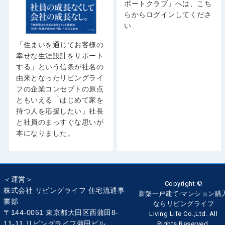
ポートクラブ」へは、こち
らからログインしてくださ
い
「住まいを通じてお客様の
幸せな生涯設計をサポート
する」という信条が社名の
由来となったリビングライ
フの企業コンセプトの原点
ともいえる「はじめて家を
持つ人を応援したい」社長
と社員のまっすぐな思いが
本になりました。
＜運営＞
Copyright ©
株式会社 リビングライフ 住宅流通事
新築一戸建て‧マンション購
業部
ならリビングライフ
〒144-0051 東京都大田区西蒲田8-
Living Life Co.,Ltd. All
11-11 リビングライフ蒲田ビル
Rights Reserved.