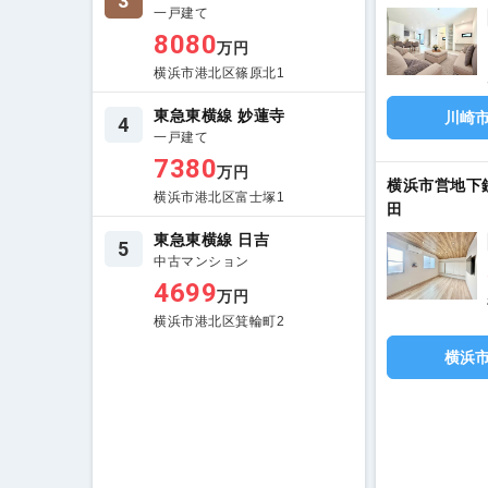
3
一戸建て
8080
万円
横浜市港北区篠原北1
東急東横線 妙蓮寺
川崎
4
一戸建て
7380
万円
横浜市営地下
横浜市港北区富士塚1
田
東急東横線 日吉
5
中古マンション
4699
万円
横浜市港北区箕輪町2
横浜