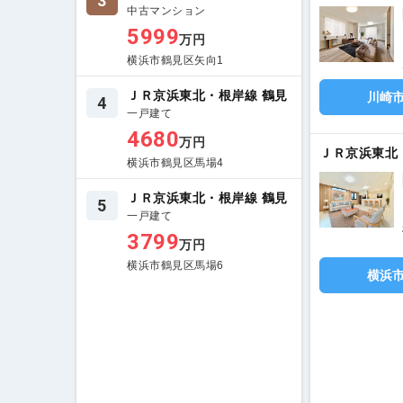
3
中古マンション
5999
万円
横浜市鶴見区矢向1
ＪＲ京浜東北・根岸線 鶴見
川崎
4
一戸建て
4680
万円
ＪＲ京浜東北
横浜市鶴見区馬場4
ＪＲ京浜東北・根岸線 鶴見
5
一戸建て
3799
万円
横浜市鶴見区馬場6
横浜