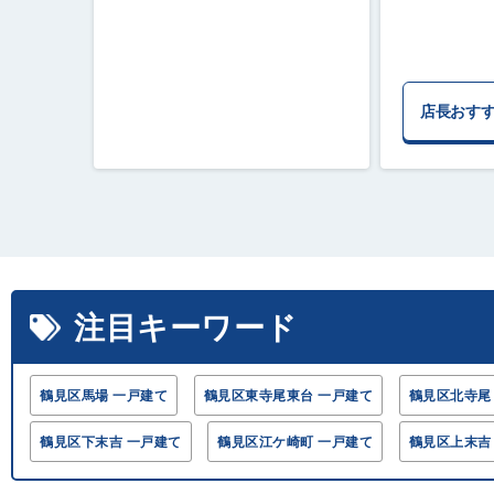
店長おす
注目キーワード
鶴見区馬場 一戸建て
鶴見区東寺尾東台 一戸建て
鶴見区北寺尾
鶴見区下末吉 一戸建て
鶴見区江ケ崎町 一戸建て
鶴見区上末吉