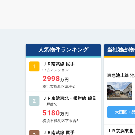
人気物件ランキング
当社独占物
ＪＲ南武線 尻手
1
中古マンション
東急池上線 池
2998
万円
横浜市鶴見区尻手2
ＪＲ京浜東北・根岸線 鶴見
2
一戸建て
5180
大田区・
万円
横浜市鶴見区下末吉5
ＪＲ京浜東北
ＪＲ南武線 尻手