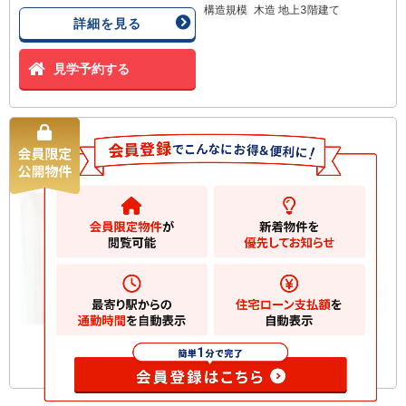
構造規模
木造 地上3階建て
詳細を見る
見学予約する
寒川町宮山 中古一戸建て
中古一戸建て
3980
万円
高座郡寒川町宮山
2
土地
117.47m
2
建物
99.16m
お気に入りに追加