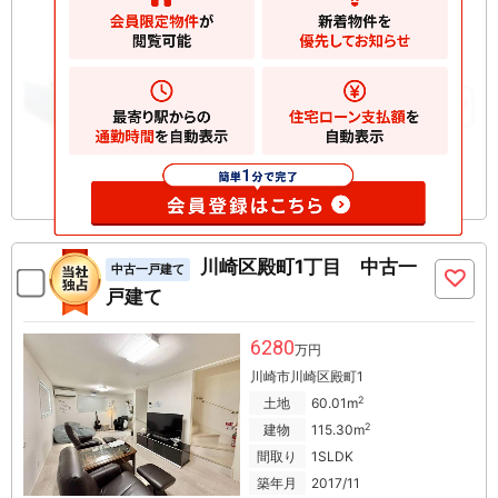
大田区南雪谷
2
土地
75.55m
2
建物
85.79m
お気に入りに追加
川崎区殿町1丁目 中古一
中古一戸建て
戸建て
6280
万円
川崎市川崎区殿町1
2
土地
60.01m
2
建物
115.30m
間取り
1SLDK
築年月
2017/11