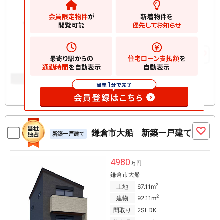
5380
万円
鎌倉市大船
2
土地
63.23m
2
建物
114.26m
お気に入りに追加
鎌倉市大船 新築一戸建て
新築一戸建て
4980
万円
鎌倉市大船
2
土地
67.11m
2
建物
92.11m
間取り
2SLDK