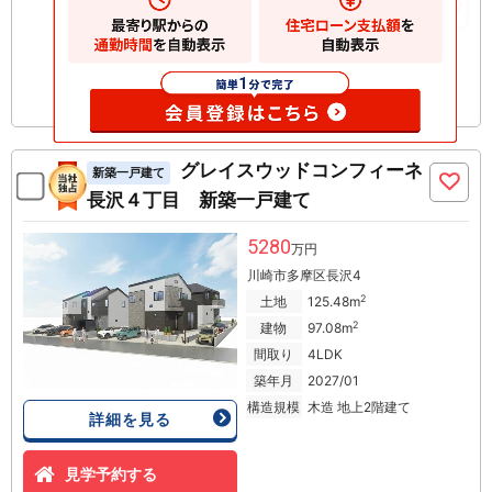
お気に入りに追加
グレイスウッドコンフィーネ
新築一戸建て
長沢４丁目 新築一戸建て
5280
万円
川崎市多摩区長沢4
2
土地
125.48m
2
建物
97.08m
間取り
4LDK
築年月
2027/01
構造規模
木造 地上2階建て
詳細を見る
見学予約する