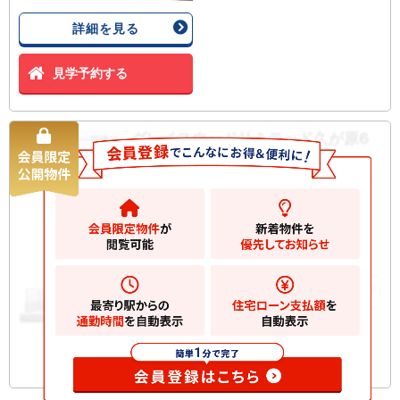
詳細を見る
見学予約する
グレイスウッドリミテッド久が原6
新築一戸建て
丁目II 新築一戸建て
17880
万円
大田区久が原
2
土地
152.41m
2
建物
134.98m
お気に入りに追加