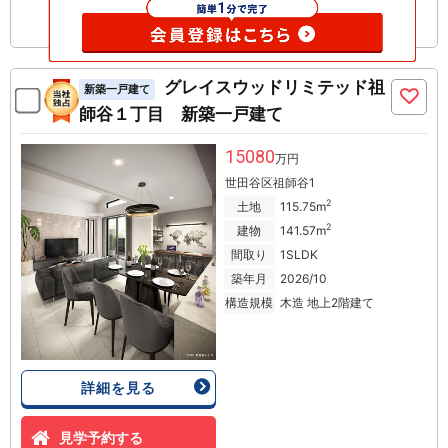
グレイスウッドリミテッド祖
新築一戸建て
師谷１丁目 新築一戸建て
15080
万円
世田谷区祖師谷1
2
土地
115.75m
2
建物
141.57m
間取り
1SLDK
築年月
2026/10
構造規模
木造 地上2階建て
詳細を見る
見学予約する