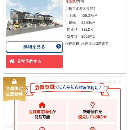
4580
万円
川崎市多摩区長沢4
2
土地
125.37m
2
建物
92.68m
間取り
3SLDK
築年月
2026/12
構造規模
木造 地上2階建て
詳細を見る
見学予約する
グレイスウッドコンフィーネ長沢４
新築一戸建て
丁目 新築一戸建て
4680
万円
川崎市多摩区長沢
2
土地
133.84m
2
建物
100.37m