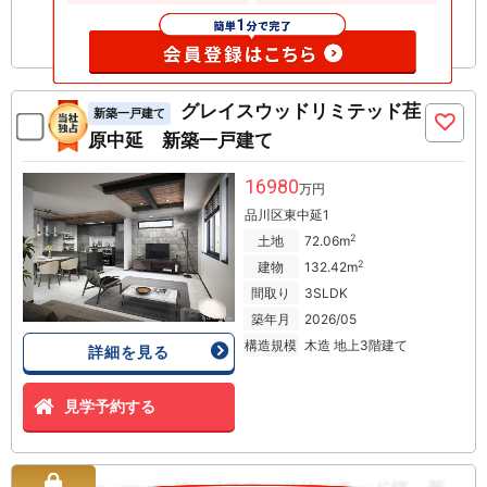
グレイスウッドリミテッド荏
新築一戸建て
原中延 新築一戸建て
16980
万円
品川区東中延1
2
土地
72.06m
2
建物
132.42m
間取り
3SLDK
築年月
2026/05
構造規模
木造 地上3階建て
詳細を見る
見学予約する