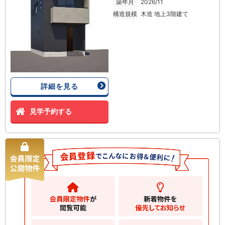
築年月
2026/11
構造規模
木造 地上3階建て
詳細を見る
見学予約する
鎌倉市大船 新築一戸建て
新築一戸建て
5380
万円
鎌倉市大船
2
土地
63.23m
2
建物
114.26m