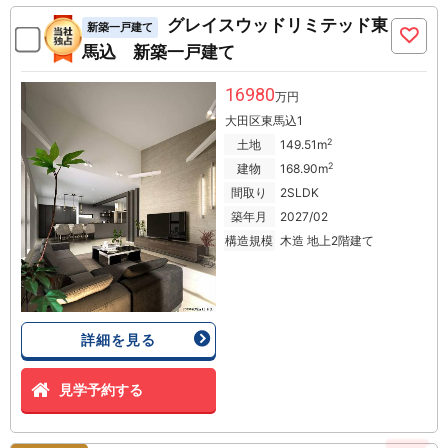
グレイスウッドリミテッド東
新築一戸建て
馬込 新築一戸建て
16980
万円
大田区東馬込1
2
土地
149.51m
2
建物
168.90m
間取り
2SLDK
築年月
2027/02
構造規模
木造 地上2階建て
詳細を見る
見学予約する