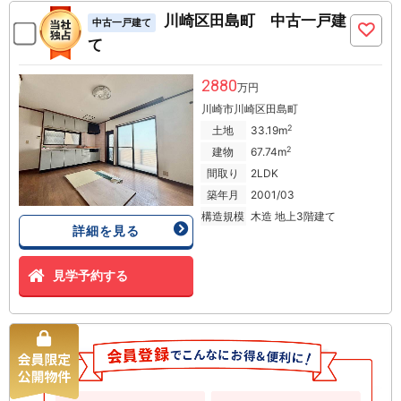
川崎区田島町 中古一戸建
中古一戸建て
て
2880
万円
川崎市川崎区田島町
2
土地
33.19m
2
建物
67.74m
間取り
2LDK
築年月
2001/03
構造規模
木造 地上3階建て
詳細を見る
見学予約する
鎌倉市大船 新築一戸建て
新築一戸建て