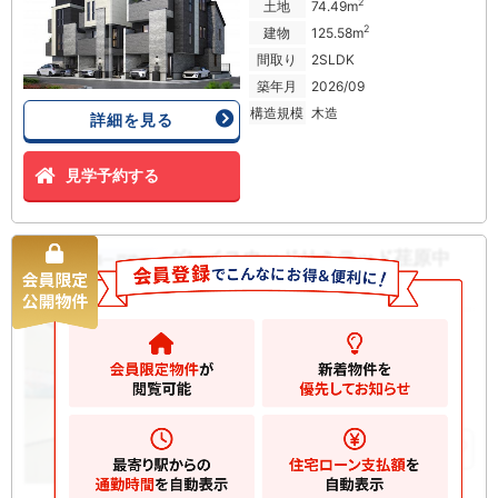
2
土地
74.49m
2
建物
125.58m
間取り
2SLDK
築年月
2026/09
構造規模
木造
詳細を見る
見学予約する
グレイスウッドリミテッド荏原中
新築一戸建て
延 新築一戸建て
16980
万円
品川区東中延
2
土地
72.06m
2
建物
132.42m
お気に入りに追加