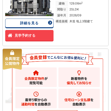
2
建物
129.06m
間取り
2SLDK
築年月
2026/09
構造規模
木造 地上3階建て
詳細を見る
見学予約する
グレイスウッドリミテッド桜 新
新築一戸建て
築一戸建て
14480
万円
世田谷区桜
2
土地
75.06m
2
建物
126.07m
お気に入りに追加