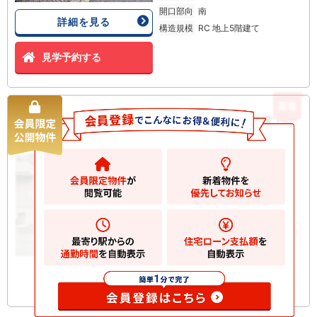
開口部向
南
詳細を見る
構造規模
RC 地上5階建て
見学予約する
新着
川崎区四谷下町 新築一戸建て
新築一戸建て
6680
万円
川崎市川崎区四谷下町
2
土地
98.09m
2
建物
95.37m
お気に入りに追加