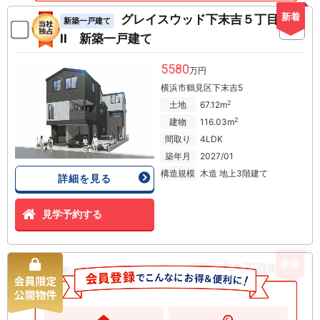
新着
グレイスウッド下末吉５丁目
新築一戸建て
II 新築一戸建て
5580
万円
横浜市鶴見区下末吉5
2
土地
67.12m
2
建物
116.03m
間取り
4LDK
築年月
2027/01
構造規模
木造 地上3階建て
詳細を見る
見学予約する
新着
グレイスウッド下末吉５丁目II 新
新築一戸建て
築一戸建て