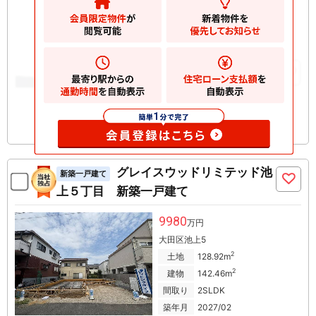
5180
万円
横浜市鶴見区下末吉
2
土地
74.23m
2
建物
97.39m
お気に入りに追加
グレイスウッドリミテッド池
新築一戸建て
上５丁目 新築一戸建て
9980
万円
大田区池上5
2
土地
128.92m
2
建物
142.46m
間取り
2SLDK
築年月
2027/02