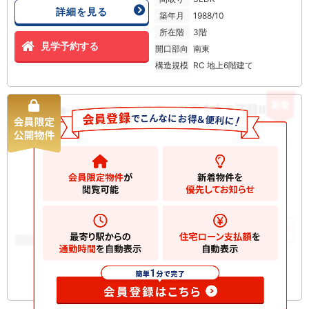
詳細を見る
築年月
1988/10
所在階
3階
見学予約する
開口部向
南東
構造規模
RC 地上6階建て
新着
グレイスウッド下末吉５丁目II 新
新築一戸建て
築一戸建て
5180
万円
横浜市鶴見区下末吉
2
土地
67.12m
2
建物
97.39m
お気に入りに追加