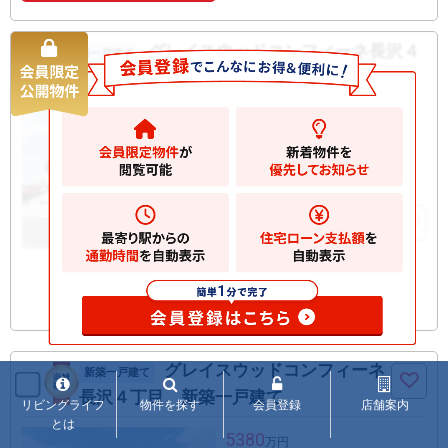
グレイスウッドコンフィーネ長沢４
新築一戸建て
丁目 新築一戸建て
4580
万円
川崎市多摩区長沢
2
土地
127.77m
2
建物
98.01m
お気に入りに追加
グレイスウッドコンフィーネ
新築一戸建て
長沢４丁目 新築一戸建て
リビングライフ
物件を探す
会員登録
店舗案内
とは
5380
万円