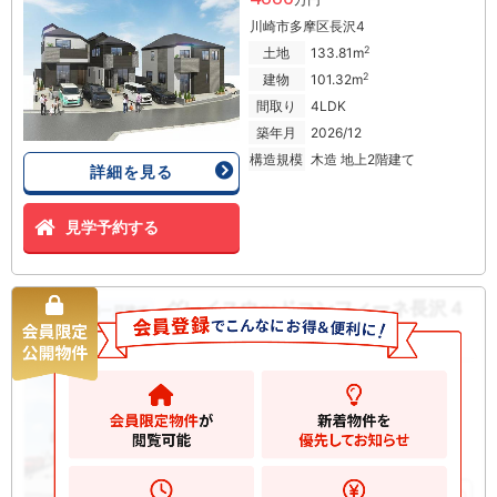
川崎市多摩区長沢4
2
土地
133.81m
2
建物
101.32m
間取り
4LDK
築年月
2026/12
構造規模
木造 地上2階建て
詳細を見る
見学予約する
グレイスウッドコンフィーネ長沢４
新築一戸建て
丁目 新築一戸建て
4580
万円
川崎市多摩区長沢
2
土地
132.14m
2
建物
98.22m