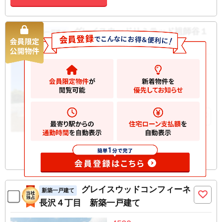
グレイスウッドリミテッド祖師谷１
新築一戸建て
丁目 新築一戸建て
15080
万円
世田谷区祖師谷
2
土地
115.75m
2
建物
141.57m
お気に入りに追加
グレイスウッドコンフィーネ
新築一戸建て
長沢４丁目 新築一戸建て