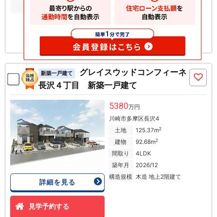
お気に入りに追加
グレイスウッドコンフィーネ
新築一戸建て
長沢４丁目 新築一戸建て
5380
万円
川崎市多摩区長沢4
2
土地
125.37m
2
建物
92.68m
間取り
4LDK
築年月
2026/12
構造規模
木造 地上2階建て
詳細を見る
見学予約する