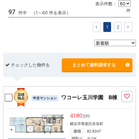
表示件数：
件
97
件中 （1～60 件を表示）
1
2
チェックした物件を
まとめて資料請求する
ワコーレ玉川学園 B棟
中古マンション
4180
万円
横浜市青葉区奈良町
2
建物
82.82m
間取り
3LDK