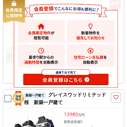
新着
サニーウェル泉谷
中古マンション
1680
万円
横浜市港北区小机町
2
建物
70.47m
お気に入りに追加
グレイスウッドリミテッド
新築一戸建て
桜 新築一戸建て
13980
万円
世田谷区桜1