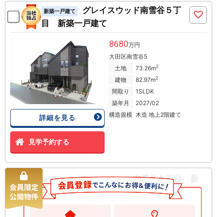
グレイスウッド南雪谷５丁
新築一戸建て
目 新築一戸建て
8680
万円
大田区南雪谷5
2
土地
73.26m
2
建物
82.97m
間取り
1SLDK
築年月
2027/02
構造規模
木造 地上2階建て
詳細を見る
見学予約する
グレイスウッド南雪谷５丁目 新
新築一戸建て
築一戸建て
8980
万円