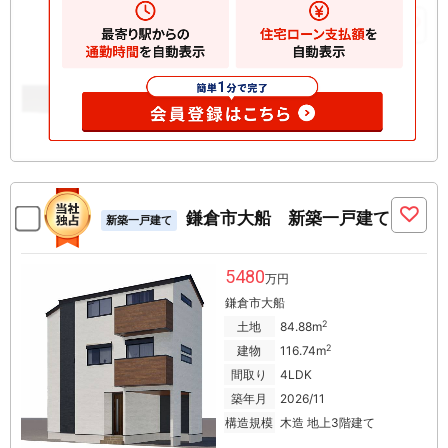
お気に入りに追加
鎌倉市大船 新築一戸建て
新築一戸建て
5480
万円
鎌倉市大船
2
土地
84.88m
2
建物
116.74m
間取り
4LDK
築年月
2026/11
構造規模
木造 地上3階建て