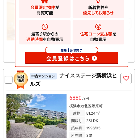
万円
横須賀市安針台
2
建物
66.59m
お気に入りに追加
ナイスステージ新横浜ヒ
中古マンション
ルズ
6880
万円
横浜市港北区篠原町
2
建物
81.24m
間取り
2SLDK
築年月
1996/05
所在階
3階