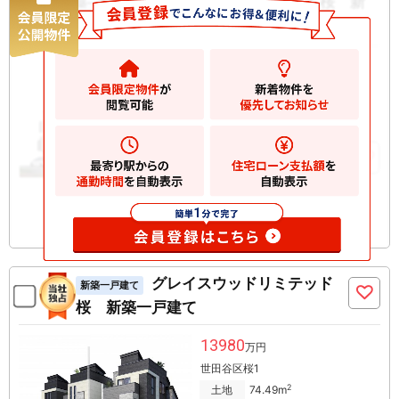
グレイスウッドリミテッド桜 新
新築一戸建て
築一戸建て
14480
万円
世田谷区桜
2
土地
75.10m
2
建物
125.58m
お気に入りに追加
グレイスウッドリミテッド
新築一戸建て
桜 新築一戸建て
13980
万円
世田谷区桜1
2
土地
74.49m