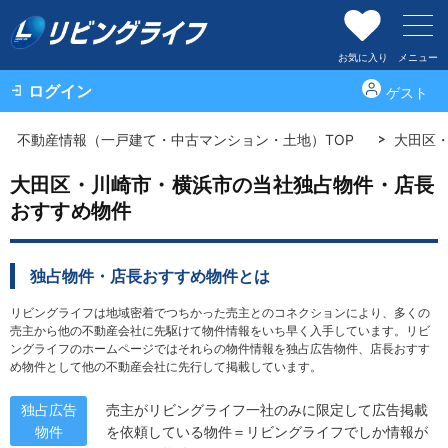
お気に入り
メニュー
ログイン
ゲスト
不動産情報（一戸建て・中古マンション・土地）TOP
大田区
大田区・川崎市・横浜市の当社独占物件・店長
おすすめ物件
独占物件・店長おすすめ物件とは
リビングライフは地域密着でつちかった売主とのコネクションにより、多くの
売主から他の不動産会社に先駆けて物件情報をいち早く入手しています。リビ
ングライフのホームページではそれらの物件情報を独占広告物件、店長おすす
め物件として他の不動産会社に先行して掲載しています。
独占広告
売主がリビングライフ一社のみに限定して広告掲載
物件
を依頼している物件＝リビングライフでしか情報が