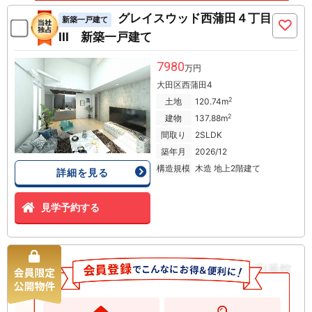
グレイスウッド西蒲田４丁目
新築一戸建て
III 新築一戸建て
7980
万円
大田区西蒲田4
2
土地
120.74m
2
建物
137.88m
間取り
2SLDK
築年月
2026/12
構造規模
木造 地上2階建て
詳細を見る
見学予約する
コモンヒルズ安針台山の手I番館
中古マンション
2598