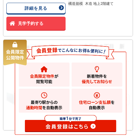
構造規模
木造 地上2階建て
詳細を見る
見学予約する
グレイスウッド南雪谷５丁目 新
新築一戸建て
築一戸建て
8680
万円
大田区南雪谷
2
土地
73.26m
2
建物
82.97m
お気に入りに追加