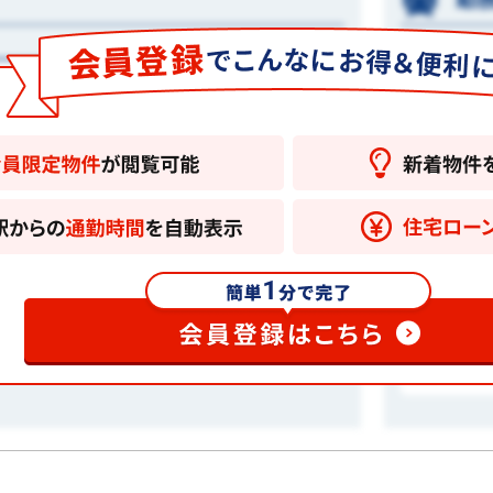
ご登録さ
支払例（月々）
所要時間
0
122,924
万円
円
1
時間
（最寄Ｊ
る場合がございます。
（2.03％優遇）、借入総額4,780万円、借入期
ご登録さ
所要時間
利用の場合。「家計応援プラン」の詳細は
コチ
31
分
す。
（最寄Ｊ
用）