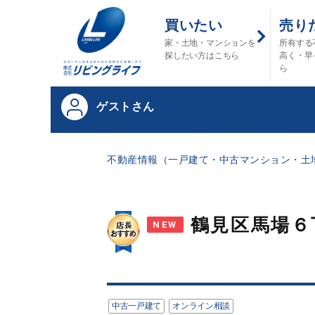
買いたい
売り
家・土地・マンションを
所有する
探したい方はこちら
高く・早
ら
ゲストさん
不動産情報（一戸建て・中古マンション・土地
鶴見区馬場６
NEW
中古一戸建て
オンライン相談