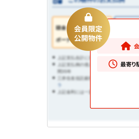
0
価格
頭金
円
4,78
0
ボーナス払い
円
上記支払合計に含まれない月額費用があ
上記支払例の借入条件：変動金利0.445％
間35年
三井住友信託銀行「家計応援プラン」ご
ラ
上記金利には一定の条件が必要になりま