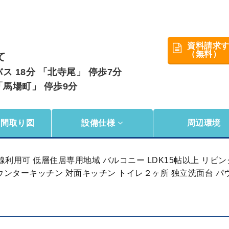
資料請求
（無料）
て
 18分 「北寺尾」 停歩7分
「馬場町」 停歩9分
・間取り図
設備仕様
周辺環境
利用可 低層住居専用地域 バルコニー LDK15帖以上 リビ
カウンターキッチン 対面キッチン トイレ２ヶ所 独立洗面台 