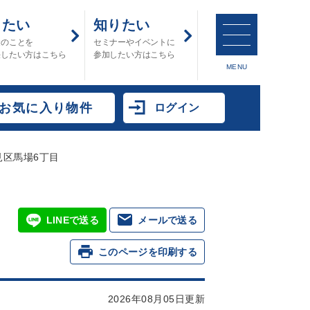
したい
知りたい
金のことを
セミナーやイベントに
決したい方はこちら
参加したい方はこちら
MENU
お気に入り物件
ログイン
見区馬場6丁目
LINEで送る
メールで送る
このページを印刷する
2026年08月05日更新