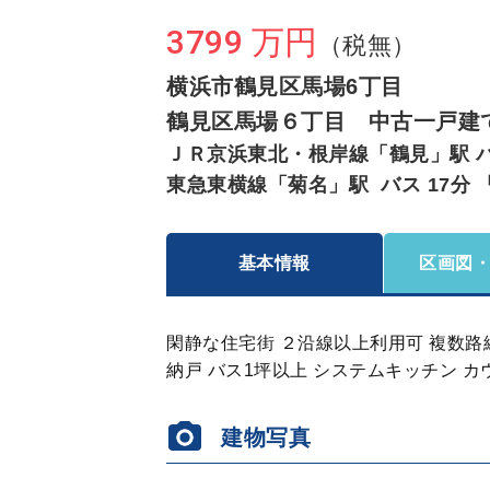
3799 万円
（税無）
横浜市鶴見区馬場6丁目
鶴見区馬場６丁目 中古一戸建
ＪＲ京浜東北・根岸線「鶴見」駅 バス
東急東横線「菊名」駅 バス 17分 
基本情報
区画図
閑静な住宅街 ２沿線以上利用可 複数路線
納戸 バス1坪以上 システムキッチン 
建物写真