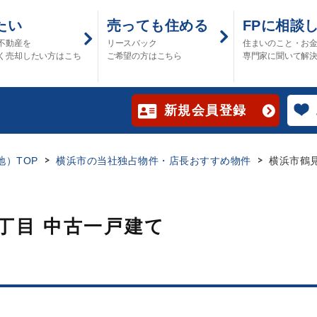
たい
売っても住める
FPに相談
不動産を
リースバック
住まいのこと・お
く売却したい方はこち
ご希望の方はこちら
専門家に聞いて解
新規会員登録
）TOP
横浜市の当社独占物件・店長おすすめ物件
横浜市鶴
丁目 中古一戸建て