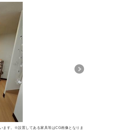
います。※設置してある家具等はCG画像となりま
います。※設置してある家具等はCG画像となりま