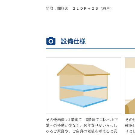
間取：間取図 ２ＬＤＫ＋２Ｓ（納戸）
設備仕様
その
その他画像：2階建て 3階建てに比べ上下
確保
階への移動が少なく、お年寄りがいらっし
りと
ゃるご家庭や、ご自身の老後を考えると安