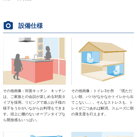
ル壁に比べ経年劣化に強いので、いつまでもオンリーワンに輝き続けま
ル壁に比べ経年劣化に強いので、いつまでもオンリーワンに輝き続けま
す。（サイディング）
す。（サイディング）
設備仕様
その他画像：対面キッチン キッチン
その他画像：トイレ3か所 「慌ただ
は、ご家族との会話が楽しめる対面タ
しい朝、パパがなかなかトイレから出
イプを採用。リビングで遊ぶお子様の
てこない…」。そんなストレスも、ト
様子をうかがいながらお料理もできま
レイが二つあれば解消。スムーズに朝
す。頭上に棚のないオープンタイプな
の身支度を行えます。
ら開放感もいっぱい。