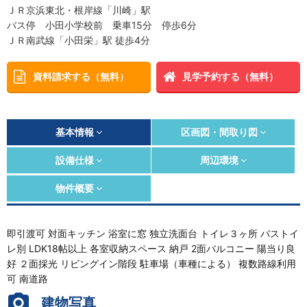
ＪＲ京浜東北・根岸線「川崎」駅
バス停 小田小学校前 乗車15分 停歩6分
ＪＲ南武線「小田栄」駅 徒歩4分
資料請求する（無料）
見学予約する（無料）
基本情報
区画図・間取り図
設備仕様
周辺環境
物件概要
即引渡可 対面キッチン 浴室に窓 独立洗面台 トイレ３ヶ所 バストイ
レ別 LDK18帖以上 各室収納スペース 納戸 2面バルコニー 陽当り良
好 ２面採光 リビングイン階段 駐車場（車種による） 複数路線利用
可 南道路
建物写真