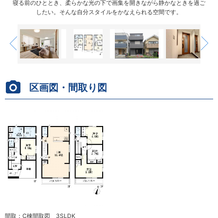
リビ
リビ
寝る前のひととき、柔らかな光の下で画集を開きながら静かなときを過ご
寝る前のひととき、柔らかな光の下で画集を開きながら静かなときを過ご
したい。そんな自分スタイルをかなえられる空間です。
したい。そんな自分スタイルをかなえられる空間です。
区画図・間取り図
外観：C号棟 外壁は嬉しいお手入れのし易いサイディング仕様。モルタ
外観：C号棟 外壁は嬉しいお手入れのし易いサイディング仕様。モルタ
間取：C棟間取図 3SLDK