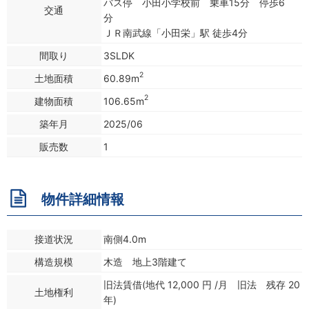
バス停 小田小学校前 乗車15分 停歩6
交通
分
ＪＲ南武線「小田栄」駅 徒歩4分
間取り
3SLDK
2
土地面積
60.89m
2
建物面積
106.65m
築年月
2025/06
販売数
1
物件詳細情報
接道状況
南側4.0m
構造規模
木造 地上3階建て
旧法賃借(地代 12,000 円 /月 旧法 残存 20
土地権利
年)