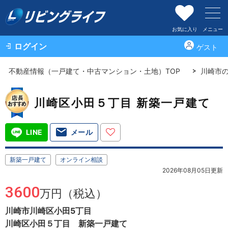
お気に入り
メニュー
ログイン
ゲスト
不動産情報（一戸建て・中古マンション・土地）TOP
川崎市
川崎区小田５丁目 新築一戸建て
LINE
メール
新築一戸建て
オンライン相談
2026年08月05日更新
3600
万円（税込）
川崎市川崎区小田5丁目
川崎区小田５丁目 新築一戸建て