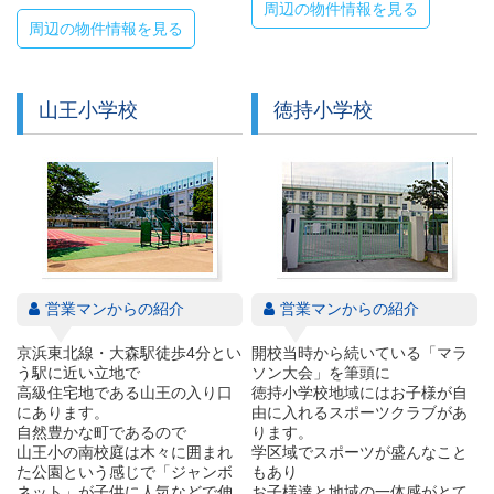
周辺の物件情報を見る
周辺の物件情報を見る
山王小学校
徳持小学校
営業マンからの紹介
営業マンからの紹介
京浜東北線・大森駅徒歩4分とい
開校当時から続いている「マラ
う駅に近い立地で
ソン大会」を筆頭に
高級住宅地である山王の入り口
徳持小学校地域にはお子様が自
にあります。
由に入れるスポーツクラブがあ
自然豊かな町であるので
ります。
山王小の南校庭は木々に囲まれ
学区域でスポーツが盛んなこと
た公園という感じで「ジャンボ
もあり
ネット」が子供に人気などで伸
お子様達と地域の一体感がとて