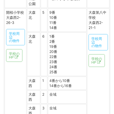
公園
開桜小学校
大森
5
9番
大森第八中
大森西2-
北
10番
学校
26-3
11番
大森西2-
14番
21-1
学校周
大森
6
1番
辺
学校周
の物件
北
2番
辺
の物件
19番
20番
学校の
22番
HP
学校の
23番
HP
24番
25番
大森
1
4番から10番
西
14番から16番
大森
2
全域
西
大森
3
全域
西