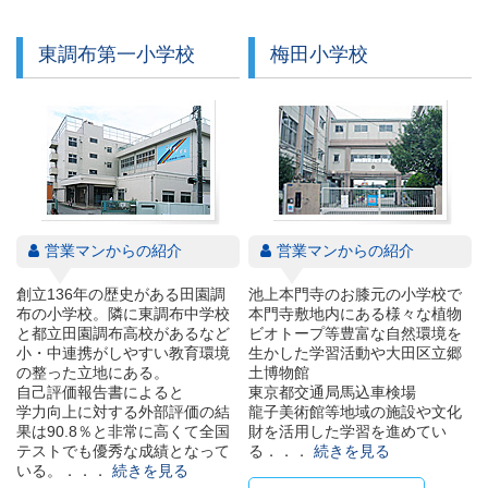
東調布第一小学校
梅田小学校
営業マンからの紹介
営業マンからの紹介
創立136年の歴史がある田園調
池上本門寺のお膝元の小学校で
布の小学校。隣に東調布中学校
本門寺敷地内にある様々な植物
と都立田園調布高校があるなど
ビオトープ等豊富な自然環境を
小・中連携がしやすい教育環境
生かした学習活動や大田区立郷
の整った立地にある。
土博物館
自己評価報告書によると
東京都交通局馬込車検場
学力向上に対する外部評価の結
龍子美術館等地域の施設や文化
果は90.8％と非常に高くて全国
財を活用した学習を進めてい
テストでも優秀な成績となって
る．．．
続きを見る
いる。．．．
続きを見る