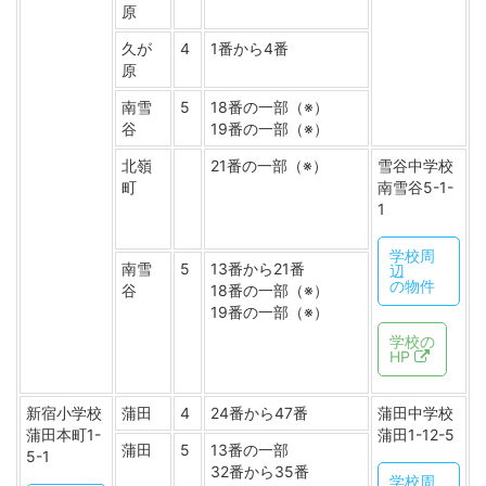
原
久が
4
1番から4番
原
南雪
5
18番の一部（※）
谷
19番の一部（※）
北嶺
21番の一部（※）
雪谷中学校
町
南雪谷5-1-
1
学校周
南雪
5
13番から21番
辺
の物件
谷
18番の一部（※）
19番の一部（※）
学校の
HP
新宿小学校
蒲田
4
24番から47番
蒲田中学校
蒲田本町1-
蒲田1-12-5
蒲田
5
13番の一部
5-1
32番から35番
学校周