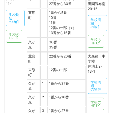
11-1
27番から30番
田園調布南
29-15
東嶺
1番から5番
学校周
町
10番
辺
学校周
の物件
11番
辺
の物件
12番の一部（※）
13番から16番
学校の
HP
学校の
久が
1
38番
HP
原
39番
北嶺
22番から26番
大森第十中
町
学校
仲池上2-
東嶺
12番の一部
13-1
町
学校周
久が
1
1番から37番
辺
原
の物件
久が
2
1番から16番
原
学校の
HP
久が
3
1番から27番