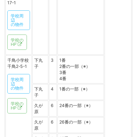
17-1
学校周
辺
の物件
学校の
HP
千鳥小学校
下丸
3
1番
千鳥2-5-1
子
2番の一部（※）
3番
4番
学校周
辺
の物件
下丸
4
1番の一部（※）
子
学校の
久が
6
24番の一部（※）
HP
原
久が
6
26番の一部（※）
原