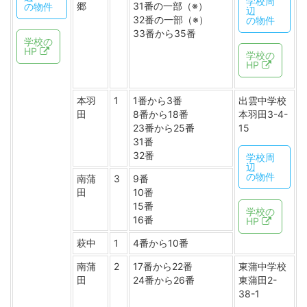
学校周
郷
31番の一部（※）
の物件
辺
32番の一部（※）
の物件
33番から35番
学校の
HP
学校の
HP
本羽
1
1番から3番
出雲中学校
田
8番から18番
本羽田3-4-
23番から25番
15
31番
32番
学校周
辺
の物件
南蒲
3
9番
田
10番
15番
学校の
16番
HP
萩中
1
4番から10番
南蒲
2
17番から22番
東蒲中学校
田
24番から26番
東蒲田2-
38-1