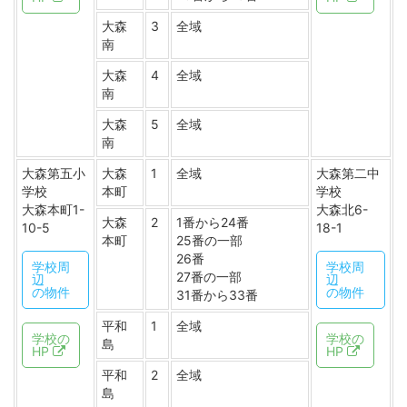
大森
3
全域
南
大森
4
全域
南
大森
5
全域
南
大森第五小
大森
1
全域
大森第二中
学校
本町
学校
大森本町1-
大森北6-
大森
2
1番から24番
10-5
18-1
本町
25番の一部
26番
学校周
学校周
27番の一部
辺
辺
の物件
の物件
31番から33番
平和
1
全域
学校の
学校の
島
HP
HP
平和
2
全域
島