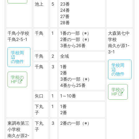
池上
5
23番
24番
27番
28番
千鳥小学校
千鳥
1
1番の一部（※）
大森第七中
千鳥2-5-1
2番の一部（※）
学校
3番から26番
南久が原1-
3-1
学校周
千鳥
2
全域
辺
の物件
学校周
千鳥
3
1番
辺
2番
の物件
学校の
3番の一部（※）
HP
4番から25番
学校の
HP
矢口
1
1～10番
下丸
1
1番
子
2番
東調布第三
下丸
3
2番の一部（※）
小学校
子
南久が原2-