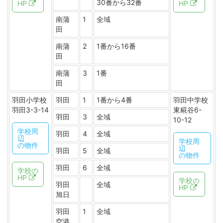
30番から32番
HP
HP
南蒲
1
全域
田
南蒲
2
1番から16番
田
南蒲
3
1番
田
羽田小学校
羽田
1
1番から4番
羽田中学校
羽田3-3-14
東糀谷6-
羽田
3
全域
10-12
学校周
羽田
4
全域
辺
学校周
の物件
辺
羽田
5
全域
の物件
羽田
6
全域
学校の
HP
学校の
羽田
全域
HP
旭日
羽田
1
全域
空港