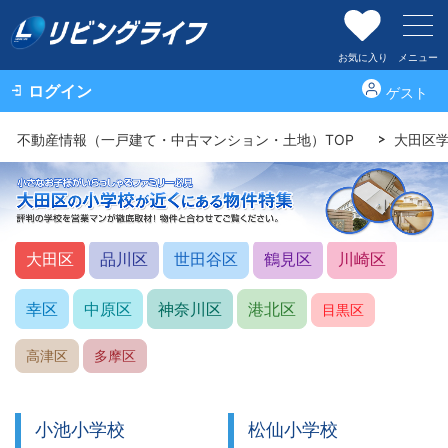
お気に入り
メニュー
ログイン
ゲスト
不動産情報（一戸建て・中古マンション・土地）TOP
大田区
区を選択
大田区
品川区
世田谷区
鶴見区
川崎区
幸区
中原区
神奈川区
港北区
目黒区
高津区
多摩区
小池小学校
松仙小学校