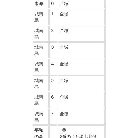
東海
6
全域
城南
1
全域
島
城南
2
全域
島
城南
3
全域
島
城南
4
全域
島
城南
5
全域
島
城南
6
全域
島
城南
7
全域
島
平和
1番
の森
2番のうち環七北側