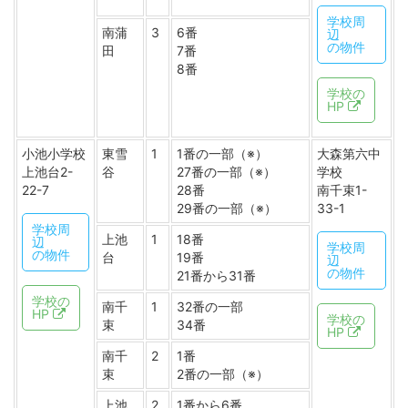
学校周
南蒲
3
6番
辺
の物件
田
7番
8番
学校の
HP
小池小学校
東雪
1
1番の一部（※）
大森第六中
上池台2-
谷
27番の一部（※）
学校
22-7
28番
南千束1-
29番の一部（※）
33-1
学校周
上池
1
18番
辺
学校周
の物件
台
19番
辺
の物件
21番から31番
学校の
南千
1
32番の一部
HP
学校の
束
34番
HP
南千
2
1番
束
2番の一部（※）
上池
2
1番から6番