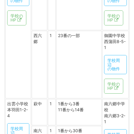
の物件
の物件
学校の
学校の
HP
HP
西六
1
23番の一部
御園中学校
郷
西蒲田8-5-
1
学校周
辺
の物件
学校の
HP
出雲小学校
萩中
1
1番から3番
南六郷中学
本羽田1-2-
11番から14番
校
4
南六郷3-2-
1
学校周
南六
1
1番から30番
辺