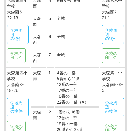
大森第三小
大森
4
9番から18番
大森第八中
学校
西
学校
大森西5-
大森西2-
22-18
21-1
大森
5
全域
西
学校周
学校周
辺
辺
大森
6
全域
の物件
の物件
西
学校の
学校の
大森
7
全域
HP
HP
西
大森第四小
大森
1
4番の一部
大森第一中
学校
南
5番から11番
学校
大森南3-
12番の一部
大森南5-6-
18-26
17番の一部
5
18番の一部
22番の一部（※）
学校周
学校周
辺
辺
の物件
の物件
大森
2
1番から16番
南
17番の一部
19番の一部
学校の
学校の
20番から25番
HP
HP