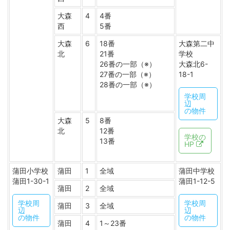
大森
4
4番
西
5番
大森
6
18番
大森第二中
北
21番
学校
26番の一部（※）
大森北6-
27番の一部（※）
18-1
28番の一部（※）
学校周
辺
の物件
大森
5
8番
北
12番
学校の
13番
HP
蒲田小学校
蒲田
1
全域
蒲田中学校
蒲田1-30-1
蒲田1-12-5
蒲田
2
全域
学校周
学校周
蒲田
3
全域
辺
辺
の物件
の物件
蒲田
4
1～23番