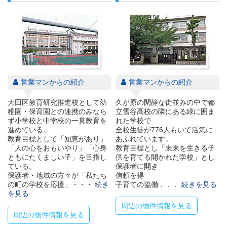
営業マンからの紹介
営業マンからの紹介
大田区教育研究推進校として幼
久が原の閑静な街並みの中で都
稚園・保育園との連携のみなら
立雪谷高校の隣にある緑に囲ま
ず小学校と中学校の一貫教育を
れた学校で
進めている。
全校生徒が776人もいて活気に
教育目標として「知恵があり」
あふれています。
「人の心をおもいやり」「心身
教育目標とし「未来を生きる子
ともにたくましい子」を目指し
供を育てる開かれた学校」とし
ている。
保護者に開き
保護者・地域の方々が「私たち
信頼を得
の町の学校を応援」・・・
続き
子育ての協働．．．
続きを見る
を見る
周辺の物件情報を見る
周辺の物件情報を見る