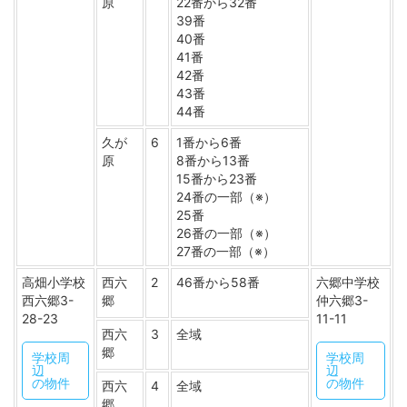
原
22番から32番
39番
40番
41番
42番
43番
44番
久が
6
1番から6番
原
8番から13番
15番から23番
24番の一部（※）
25番
26番の一部（※）
27番の一部（※）
高畑小学校
西六
2
46番から58番
六郷中学校
西六郷3-
郷
仲六郷3-
28-23
11-11
西六
3
全域
郷
学校周
学校周
辺
辺
の物件
の物件
西六
4
全域
郷