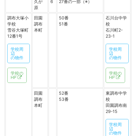
久が
6
27番の一部（※）
原
調布大塚小
田園
50番
石川台中学
学校
調布
51番
校
雪谷大塚町
本町
石川町2-
12番1号
23-1
学校周
学校周
辺
辺
の物件
の物件
学校の
学校の
HP
HP
田園
52番
東調布中学
調布
53番
校
本町
田園調布南
29-15
学校周
辺
の物件