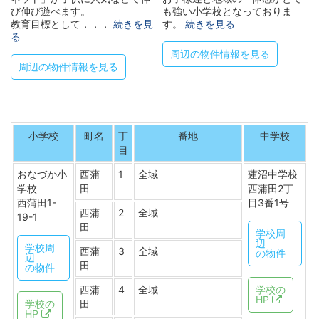
び伸び遊べます。
も強い小学校となっておりま
教育目標として．．．
続きを見
す。
続きを見る
る
周辺の物件情報を見る
周辺の物件情報を見る
小学校
町名
丁
番地
中学校
目
おなづか小
西蒲
1
全域
蓮沼中学校
学校
田
西蒲田2丁
西蒲田1-
目3番1号
西蒲
2
全域
19-1
田
学校周
辺
学校周
西蒲
3
全域
の物件
辺
田
の物件
西蒲
4
全域
学校の
HP
学校の
田
HP