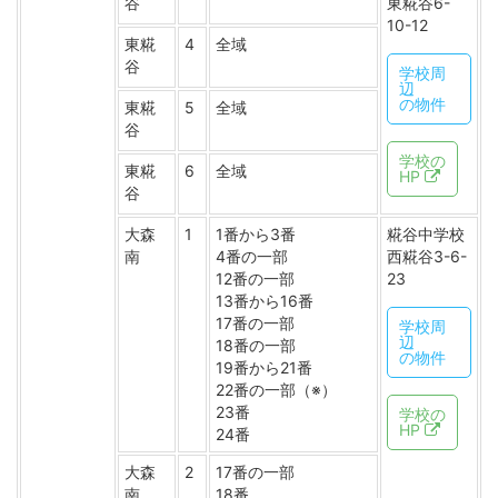
谷
東糀谷6-
10-12
東糀
4
全域
谷
学校周
辺
の物件
東糀
5
全域
谷
学校の
東糀
6
全域
HP
谷
大森
1
1番から3番
糀谷中学校
南
4番の一部
西糀谷3-6-
12番の一部
23
13番から16番
17番の一部
学校周
辺
18番の一部
の物件
19番から21番
22番の一部（※）
23番
学校の
HP
24番
大森
2
17番の一部
南
18番