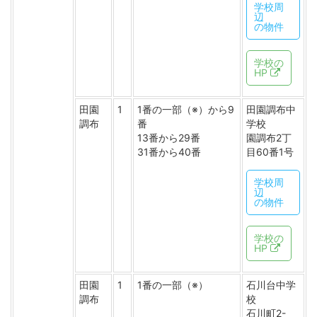
学校周
辺
の物件
学校の
HP
田園
1
1番の一部（※）から9
田園調布中
調布
番
学校
13番から29番
園調布2丁
31番から40番
目60番1号
学校周
辺
の物件
学校の
HP
田園
1
1番の一部（※）
石川台中学
調布
校
石川町2-