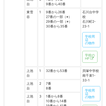
台
9番から40番
東雪
1
9番から26番
石川台中学
谷
27番の一部（※）
校
29番の一部（※）
石川町2-
30番から35番
23-1
学校周
辺
の物件
学校の
HP
上池
1
32番から53番
貝塚中学校
台
南千束1-
33-1
上池
2
7番
台
8番
学校周
辺
上池
3
1番から8番
の物件
台
10番から14番
19番から41番