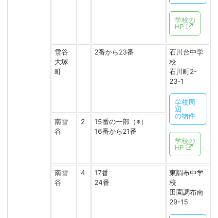
学校の
HP
雪谷
2番から23番
石川台中学
大塚
校
町
石川町2-
23-1
学校周
辺
の物件
南雪
2
15番の一部（※）
谷
16番から21番
学校の
HP
南雪
4
17番
東調布中学
谷
24番
校
田園調布南
29-15