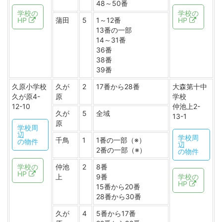
48～50番
学校の
学校の
HP
蒲田
5
1～12番
HP
13番の一部
14～31番
36番
38番
39番
久原小学校
久が
2
17番から28番
大森第十中
久が原4-
原
学校
12-10
仲池上2-
久が
5
全域
13-1
原
学校周
辺
学校周
千鳥
1
1番の一部（※）
の物件
辺
2番の一部（※）
の物件
学校の
仲池
2
8番
HP
上
9番
学校の
HP
15番から20番
28番から30番
久が
4
5番から17番