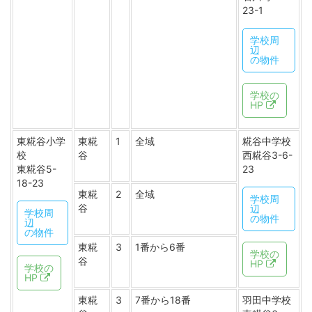
23-1
学校周
辺
の物件
学校の
HP
東糀谷小学
東糀
1
全域
糀谷中学校
校
谷
西糀谷3-6-
東糀谷5-
23
18-23
東糀
2
全域
学校周
谷
辺
学校周
の物件
辺
の物件
東糀
3
1番から6番
学校の
谷
HP
学校の
HP
東糀
3
7番から18番
羽田中学校