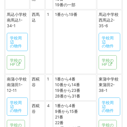
19番の一部
馬込小学校
西馬
1
1番から19番
馬込中学校
南馬込1-
込
西馬込2-
34-1
35-6
学校周
学校周
辺
辺
の物件
の物件
学校の
学校の
HP
HP
南蒲小学校
西糀
1
1番から4番
東蒲中学校
南蒲田1-
谷
10番から14番
東蒲田2-
12-11
19番から23番
38-1
28番から31番
学校周
学校周
西糀
4
1番から4番
辺
辺
の物件
の物件
谷
9番から15番
21番
22番
学校の
学校の