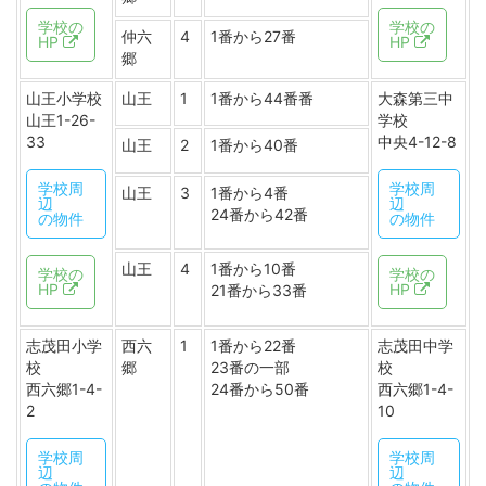
学校の
学校の
仲六
4
1番から27番
HP
HP
郷
山王小学校
山王
1
1番から44番番
大森第三中
山王1-26-
学校
33
中央4-12-8
山王
2
1番から40番
学校周
学校周
山王
3
1番から4番
辺
辺
24番から42番
の物件
の物件
山王
4
1番から10番
学校の
学校の
HP
HP
21番から33番
志茂田小学
西六
1
1番から22番
志茂田中学
校
郷
23番の一部
校
西六郷1-4-
24番から50番
西六郷1-4-
2
10
学校周
学校周
辺
辺