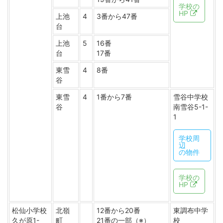
学校の
HP
上池
4
3番から47番
台
上池
5
16番
台
17番
東雪
4
8番
谷
東雪
4
1番から7番
雪谷中学校
谷
南雪谷5-1-
1
学校周
辺
の物件
学校の
HP
松仙小学校
北嶺
12番から20番
東調布中学
久が原1-
町
21番の一部（※）
校