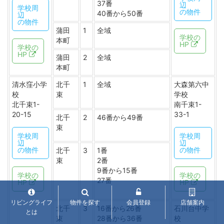
37番
辺
学校周
の物件
40番から50番
辺
の物件
蒲田
1
全域
学校の
本町
HP
学校の
HP
蒲田
2
全域
本町
清水窪小学
北千
1
全域
大森第六中
校
束
学校
北千束1-
南千束1-
20-15
33-1
北千
2
46番から49番
束
学校周
学校周
辺
辺
の物件
の物件
北千
3
1番
束
2番
9番から15番
学校の
学校の
27番
HP
HP
リビングライフ
物件を探す
会員登録
店舗案内
北千
3
16番から26番
石川台中学
とは
束
28番から36番
校