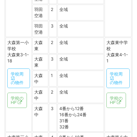
羽田
2
全域
空港
羽田
3
全域
空港
大森第一小
大森
2
全域
大森東中学
学校
東
校
大森東3-1-
大森東4-1-
大森
3
全域
18
1
東
学校周
学校周
大森
1
全域
辺
辺
中
の物件
の物件
大森
2
全域
学校の
中
学校の
HP
HP
大森
3
4番から12番
中
16番から24番
31番
32番