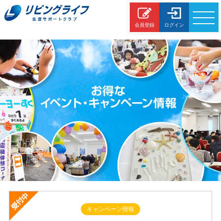
会員登録
ログイン
各種
お問合わせ
イベント情報
生涯サポート
暮らしの
サービス
住まいの
サービス
FP個別相談
住宅ローン
アドバイザー
キャンペーン情報