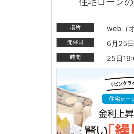
住宅ローンの
場所
web（
開催日
6月25
時間
25日19: