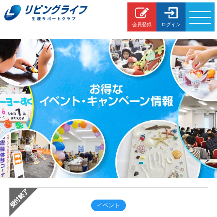
会員登録
ログイン
各種
お問合わせ
イベント情報
生涯サポート
暮らしの
サービス
住まいの
サービス
FP個別相談
住宅ローン
アドバイザー
イベント