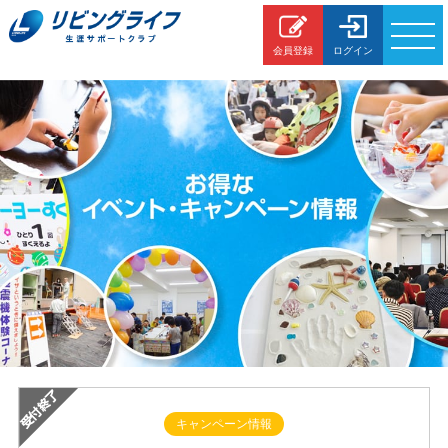
会員登録
ログイン
各種
お問合わせ
イベント情報
生涯サポート
暮らしの
サービス
住まいの
サービス
FP個別相談
住宅ローン
アドバイザー
キャンペーン情報