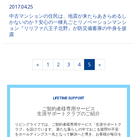
2017.04.25
中古マンションの住民は、地震が来たらあきらめるし
かないのか？安心の一棟丸ごとリノベーションマンシ
ョン『リリファ八王子北野』が防災備蓄庫の中身を披
露
«
1
2
3
4
5
»
LIFETIME SUPPORT
ご契約者様専用サービス
生涯サポートクラブのご紹介
リビングライフでは、ご契約者様専用サービス「生涯サポートク
ラブ」を設けています。 新たな暮らしの中でおこる疑問や不安
をホールディングス一丸となって解決へと導き、お客様が毎日を