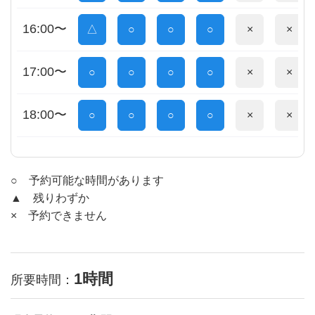
16:00〜
△
○
○
○
×
×
17:00〜
○
○
○
○
×
×
18:00〜
○
○
○
○
×
×
○ 予約可能な時間があります
▲ 残りわずか
× 予約できません
1時間
所要時間：