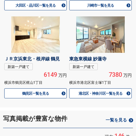
大田区・品川区一覧を見る
川崎市一覧を見る
ＪＲ京浜東北・根岸線 鶴見
東急東横線 妙蓮寺
新築一戸建て
新築一戸建て
6149
7380
万円
万円
横浜市鶴見区梶山1丁目
横浜市港北区富士塚1丁目
鶴見区一覧を見る
港北区・神奈川区一覧を見る
写真掲載が豊富な物件
一覧を見る