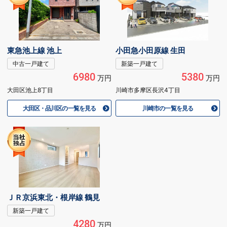
東急池上線 池上
小田急小田原線 生田
中古一戸建て
新築一戸建て
6980
5380
万円
万円
大田区池上8丁目
川崎市多摩区長沢4丁目
大田区・品川区の一覧を見る
川崎市の一覧を見る
ＪＲ京浜東北・根岸線 鶴見
新築一戸建て
4280
万円