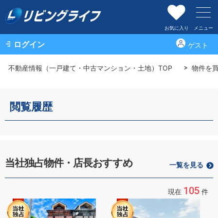
お気に入り
メニュー
ログイン
ゲスト
不動産情報（一戸建て・中古マンション・土地）TOP
物件を
閲覧履歴
当社独占物件・店長おすすめ
一覧を見る
105
現在
件