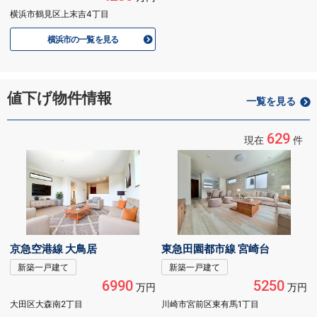
横浜市鶴見区上末吉4丁目
横浜市の一覧を見る
値下げ物件情報
一覧を見る
629
現在
件
京急空港線 大鳥居
東急田園都市線 宮崎台
新築一戸建て
新築一戸建て
6990
5250
万円
万円
大田区大森南2丁目
川崎市宮前区東有馬1丁目