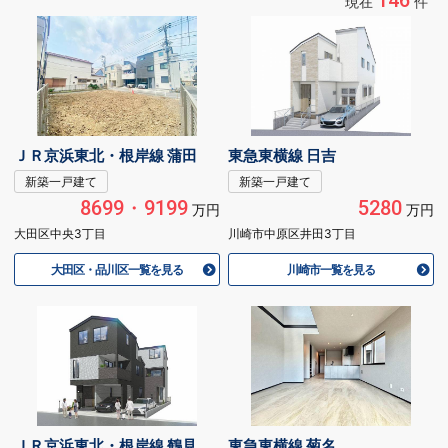
146
現在
件
ＪＲ京浜東北・根岸線 蒲田
東急東横線 日吉
新築一戸建て
新築一戸建て
8699・9199
5280
万円
万円
大田区中央3丁目
川崎市中原区井田3丁目
大田区・品川区一覧を見る
川崎市一覧を見る
ＪＲ京浜東北・根岸線 鶴見
東急東横線 菊名