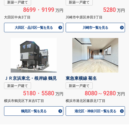
新築一戸建て
新築一戸建て
8699・9199
5280
万円
万円
大田区中央3丁目
川崎市中原区井田3丁目
大田区・品川区一覧を見る
川崎市一覧を見る
ＪＲ京浜東北・根岸線 鶴見
東急東横線 菊名
新築一戸建て
新築一戸建て
5180・5580
8080～9280
万円
万円
横浜市鶴見区下末吉5丁目
横浜市港北区篠原北1丁目
鶴見区一覧を見る
港北区・神奈川区一覧を見る