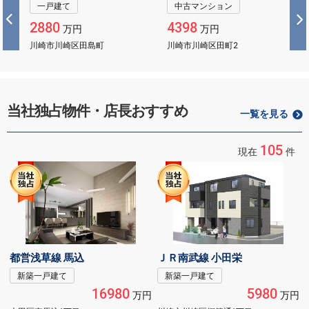
戸建て
中古マンション
中古マンシ
80
4398
3799
万円
万円
万
市川崎区田島町
川崎市川崎区田町2
川崎市川崎区
当社独占物件・店長おすすめ
一覧を見る
105
現在
件
都営浅草線 馬込
ＪＲ南武線 小田栄
新築一戸建て
新築一戸建て
16980
5980
万円
万円