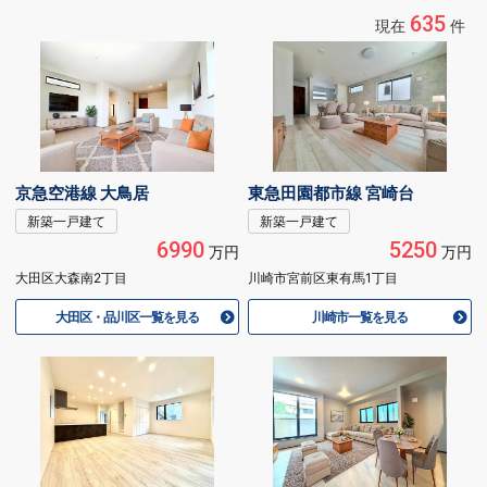
635
現在
件
京急空港線 大鳥居
東急田園都市線 宮崎台
新築一戸建て
新築一戸建て
6990
5250
万円
万円
大田区大森南2丁目
川崎市宮前区東有馬1丁目
大田区・品川区一覧を見る
川崎市一覧を見る