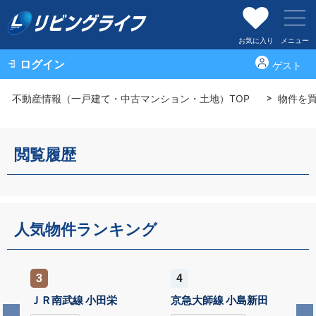
お気に入り
メニュー
ログイン
ゲスト
不動産情報（一戸建て・中古マンション・土地）TOP
物件を
閲覧履歴
人気物件ランキング
4
5
Ｒ南武線 小田栄
京急大師線 小島新田
ＪＲ鶴見線