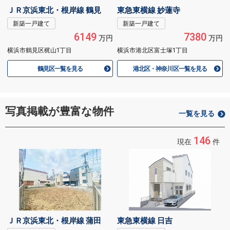
ＪＲ京浜東北・根岸線 鶴見
東急東横線 妙蓮寺
新築一戸建て
新築一戸建て
6149
7380
万円
万円
横浜市鶴見区梶山1丁目
横浜市港北区富士塚1丁目
鶴見区一覧を見る
港北区・神奈川区一覧を見る
写真掲載が豊富な物件
一覧を見る
146
現在
件
ＪＲ京浜東北・根岸線 蒲田
東急東横線 日吉