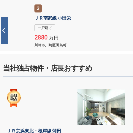
3
ＪＲ南武線 小田栄
一戸建て
2880
万円
川崎市川崎区田島町
当社独占物件・店長おすすめ
ＪＲ京浜東北・根岸線 蒲田