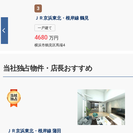
4
ＪＲ京浜東北・根岸線 鶴見
一戸建て
5180
万円
横浜市鶴見区下末吉5
当社独占物件・店長おすすめ
ＪＲ京浜東北・根岸線 蒲田