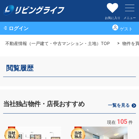
お気に入り
メニュー
ログイン
ゲスト
不動産情報（一戸建て・中古マンション・土地）TOP
物件を
閲覧履歴
当社独占物件・店長おすすめ
一覧を見る
105
現在
件