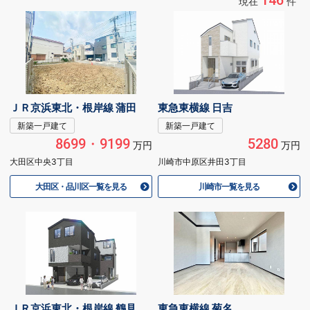
146
現在
件
ＪＲ京浜東北・根岸線 蒲田
東急東横線 日吉
新築一戸建て
新築一戸建て
8699・9199
5280
万円
万円
大田区中央3丁目
川崎市中原区井田3丁目
大田区・品川区一覧を見る
川崎市一覧を見る
ＪＲ京浜東北・根岸線 鶴見
東急東横線 菊名