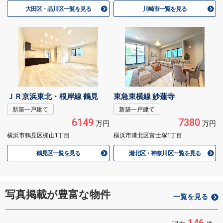
大田区・品川区一覧を見る
川崎市一覧を見る
ＪＲ京浜東北・根岸線 鶴見
東急東横線 妙蓮寺
新築一戸建て
新築一戸建て
6149
7380
万円
万円
横浜市鶴見区梶山1丁目
横浜市港北区富士塚1丁目
鶴見区一覧を見る
港北区・神奈川区一覧を見る
写真掲載が豊富な物件
一覧を見る