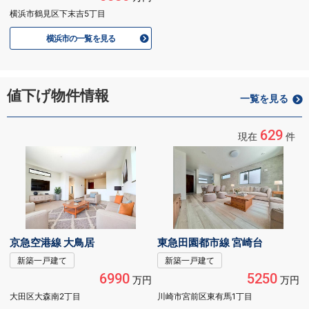
横浜市鶴見区下末吉5丁目
横浜市の一覧を見る
値下げ物件情報
一覧を見る
629
現在
件
京急空港線 大鳥居
東急田園都市線 宮崎台
新築一戸建て
新築一戸建て
6990
5250
万円
万円
大田区大森南2丁目
川崎市宮前区東有馬1丁目