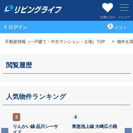
お気に入り
メニュー
ログイン
ゲスト
不動産情報（一戸建て・中古マンション・土地）TOP
物件を
閲覧履歴
人気物件ランキング
3
4
りんかい線 品川シーサ
東急池上線 大崎広小路
イド