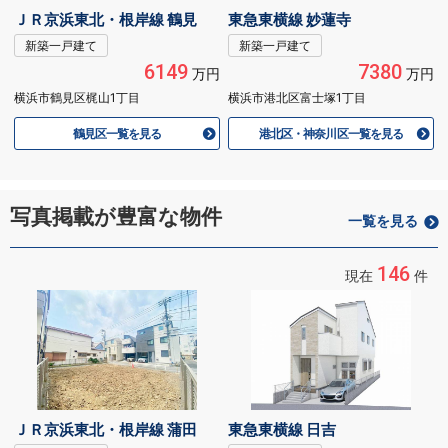
ＪＲ京浜東北・根岸線 鶴見
東急東横線 妙蓮寺
新築一戸建て
新築一戸建て
6149
7380
万円
万円
横浜市鶴見区梶山1丁目
横浜市港北区富士塚1丁目
鶴見区一覧を見る
港北区・神奈川区一覧を見る
写真掲載が豊富な物件
一覧を見る
146
現在
件
ＪＲ京浜東北・根岸線 蒲田
東急東横線 日吉