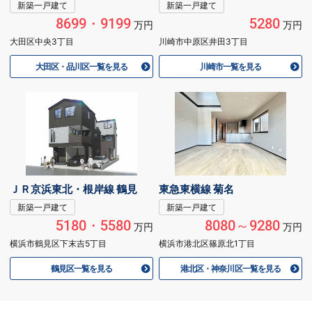
新築一戸建て
新築一戸建て
8699・9199
5280
万円
万円
大田区中央3丁目
川崎市中原区井田3丁目
大田区・品川区一覧を見る
川崎市一覧を見る
ＪＲ京浜東北・根岸線 鶴見
東急東横線 菊名
新築一戸建て
新築一戸建て
5180・5580
8080～9280
万円
万円
横浜市鶴見区下末吉5丁目
横浜市港北区篠原北1丁目
鶴見区一覧を見る
港北区・神奈川区一覧を見る