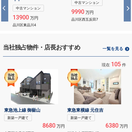
中古マンション
中古マンション
9990
万円
13900
万円
品川区西五反田7
品川区東品川4
当社独占物件・店長おすすめ
一覧を見る
105
現在
件
東急池上線 御嶽山
東急東横線 元住吉
新築一戸建て
新築一戸建て
8680
6380
万円
万円