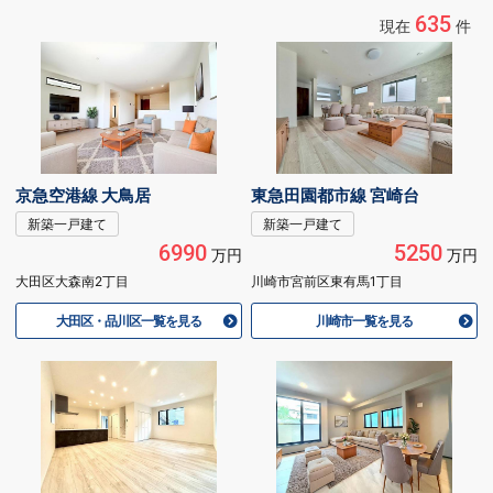
635
現在
件
京急空港線 大鳥居
東急田園都市線 宮崎台
新築一戸建て
新築一戸建て
6990
5250
万円
万円
大田区大森南2丁目
川崎市宮前区東有馬1丁目
大田区・品川区一覧を見る
川崎市一覧を見る