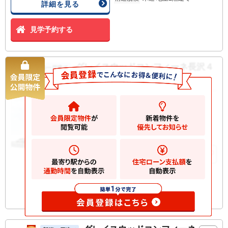
詳細を見る
見学予約する
グレイスウッドコンフィーネ長沢４
新築一戸建て
丁目 新築一戸建て
5380
万円
川崎市多摩区長沢
2
土地
129.66m
2
建物
98.57m
お気に入りに追加