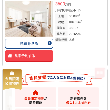
3600
万円
川崎市川崎区小田5
2
土地
60.89m
2
建物
106.65m
間取り
3SLDK
築年月
2025/06
構造規模
木造
詳細を見る
見学予約する
新着
川崎区小田５丁目 新築一戸建て
新築一戸建て
3600
万円
川崎市川崎区小田
2
土地
60.89m
2