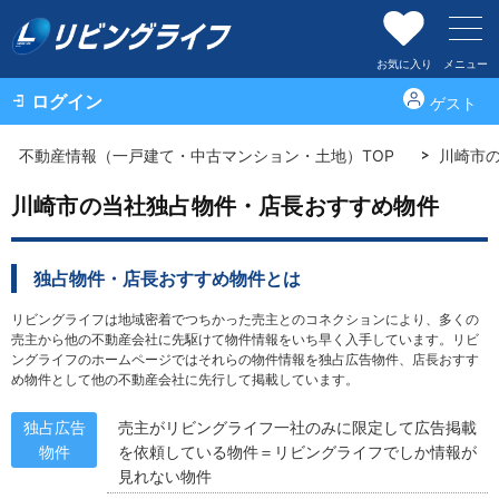
お気に入り
メニュー
ログイン
ゲスト
不動産情報（一戸建て・中古マンション・土地）TOP
川崎市
川崎市の当社独占物件・店長おすすめ物件
独占物件・店長おすすめ物件とは
リビングライフは地域密着でつちかった売主とのコネクションにより、多くの
売主から他の不動産会社に先駆けて物件情報をいち早く入手しています。リビ
ングライフのホームページではそれらの物件情報を独占広告物件、店長おすす
め物件として他の不動産会社に先行して掲載しています。
独占広告
売主がリビングライフ一社のみに限定して広告掲載
物件
を依頼している物件＝リビングライフでしか情報が
見れない物件