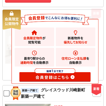
新着
川崎区小田５丁目 新築一戸建て
新築一戸建て
3600
万円
川崎市川崎区小田
2
土地
60.89m
2
建物
106.65m
お気に入りに追加
新着
グレイスウッド川崎新町
新築一戸建て
新築一戸建て