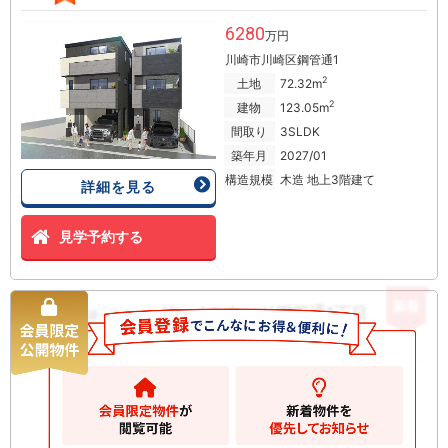
6280
万円
川崎市川崎区鋼管通1
2
土地
72.32m
2
建物
123.05m
間取り
3SLDK
築年月
2027/01
構造規模
木造 地上3階建て
詳細を見る
見学予約する
新着
グレイスウッド鋼管通1丁目 新築
新築一戸建て
一戸建て
6380
万円
川崎市川崎区鋼管通
2
土地
61.07m