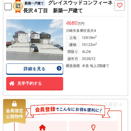
グレイスウッドコンフィーネ
新築一戸建て
長沢４丁目 新築一戸建て
4680
万円
川崎市多摩区長沢4
2
土地
129.19m
2
建物
101.22m
間取り
4LDK
築年月
2026/12
構造規模
木造 地上2階建て
詳細を見る
見学予約する
グレイスウッドコンフィーネ長沢４
新築一戸建て
丁目 新築一戸建て
4880
万円