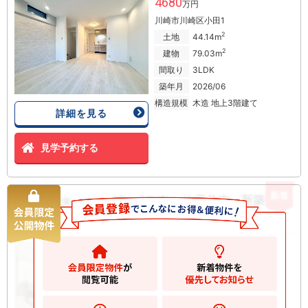
4680
万円
川崎市川崎区小田1
2
土地
44.14m
2
建物
79.03m
間取り
3LDK
築年月
2026/06
構造規模
木造 地上3階建て
詳細を見る
見学予約する
新着
グレイスウッド 元住吉 新築一戸
新築一戸建て
建て
6380
万円
川崎市中原区西加瀬
2
土地
72.08m
2
建物
94.22m