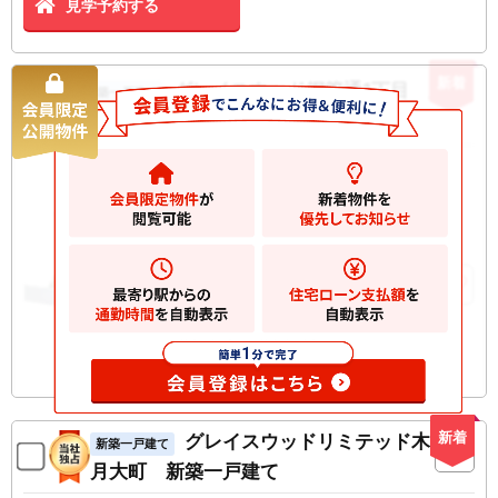
見学予約する
新着
グレイスウッド鋼管通1丁目 新築
新築一戸建て
一戸建て
5980
万円
川崎市川崎区鋼管通
2
土地
60.88m
2
建物
122.62m
お気に入りに追加
新着
グレイスウッドリミテッド木
新築一戸建て
月大町 新築一戸建て