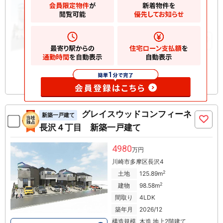
川崎市多摩区長沢
2
土地
136.45m
2
建物
101.96m
お気に入りに追加
グレイスウッドコンフィーネ
新築一戸建て
長沢４丁目 新築一戸建て
4980
万円
川崎市多摩区長沢4
2
土地
125.89m
2
建物
98.58m
間取り
4LDK
築年月
2026/12
構造規模
木造 地上2階建て