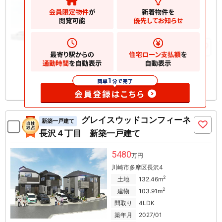
川崎市多摩区長沢
2
土地
125.48m
2
建物
97.08m
お気に入りに追加
グレイスウッドコンフィーネ
新築一戸建て
長沢４丁目 新築一戸建て
5480
万円
川崎市多摩区長沢4
2
土地
132.46m
2
建物
103.91m
間取り
4LDK
築年月
2027/01