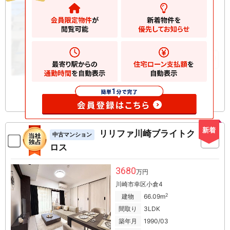
4880
万円
川崎市幸区南加瀬
2
土地
69.48m
2
建物
115.41m
お気に入りに追加
新着
リリファ川崎ブライトク
中古マンション
ロス
3680
万円
川崎市幸区小倉4
2
建物
66.09m
間取り
3LDK
築年月
1990/03