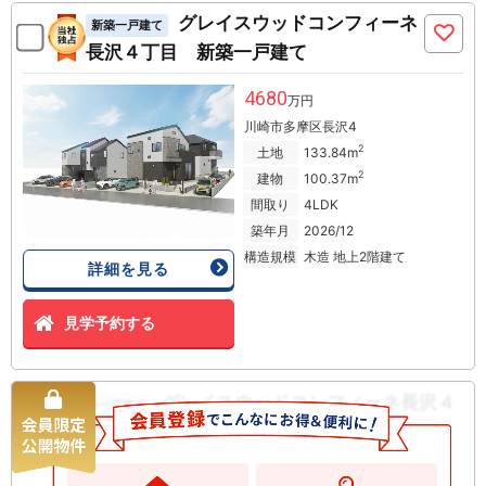
グレイスウッドコンフィーネ
新築一戸建て
長沢４丁目 新築一戸建て
4680
万円
川崎市多摩区長沢4
2
土地
133.84m
2
建物
100.37m
間取り
4LDK
築年月
2026/12
構造規模
木造 地上2階建て
詳細を見る
見学予約する
グレイスウッドコンフィーネ長沢４
新築一戸建て
丁目 新築一戸建て
5280
万円