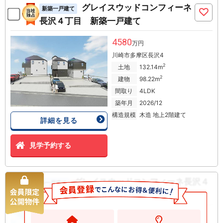
グレイスウッドコンフィーネ
新築一戸建て
長沢４丁目 新築一戸建て
4580
万円
川崎市多摩区長沢4
2
土地
132.14m
2
建物
98.22m
間取り
4LDK
築年月
2026/12
構造規模
木造 地上2階建て
詳細を見る
見学予約する
グレイスウッドコンフィーネ長沢４
新築一戸建て
丁目 新築一戸建て
5380
万円