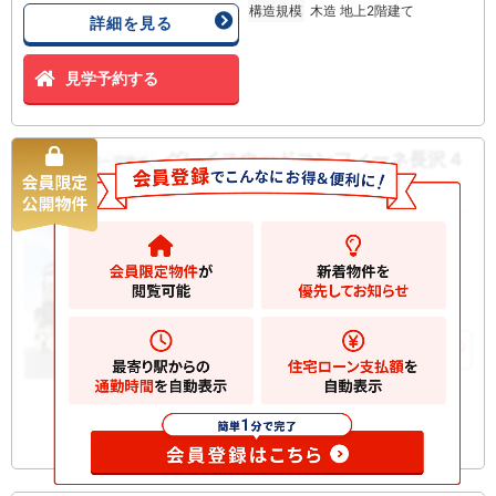
構造規模
木造 地上2階建て
詳細を見る
見学予約する
グレイスウッドコンフィーネ長沢４
新築一戸建て
丁目 新築一戸建て
4880
万円
川崎市多摩区長沢
2
土地
133.81m
2
建物
101.32m
お気に入りに追加