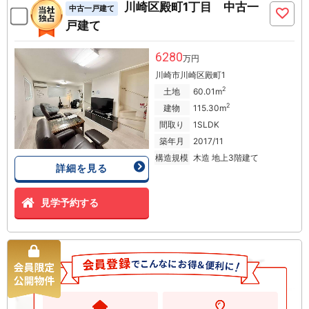
川崎区殿町1丁目 中古一
中古一戸建て
戸建て
6280
万円
川崎市川崎区殿町1
2
土地
60.01m
2
建物
115.30m
間取り
1SLDK
築年月
2017/11
構造規模
木造 地上3階建て
詳細を見る
見学予約する
川崎区田島町 中古一戸建て
中古一戸建て
2880
万円