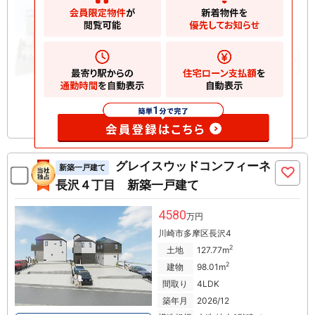
川崎市多摩区長沢
2
土地
125.37m
2
建物
92.68m
お気に入りに追加
グレイスウッドコンフィーネ
新築一戸建て
長沢４丁目 新築一戸建て
4580
万円
川崎市多摩区長沢4
2
土地
127.77m
2
建物
98.01m
間取り
4LDK
築年月
2026/12