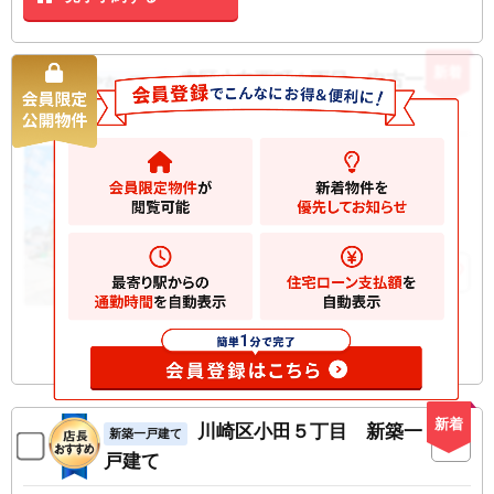
新着
幸区小向西町１丁目 中古一戸建
中古一戸建て
て
3150
万円
川崎市幸区小向西町
2
土地
43.41m
2
建物
76.19m
お気に入りに追加
新着
川崎区小田５丁目 新築一
新築一戸建て
戸建て