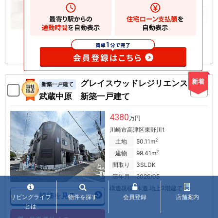
建物
106.65m
お気に入りに追加
新着
グレイスウッドレジリエンス
新築一戸建て
武蔵中原 新築一戸建て
4380
万円
川崎市高津区東野川1
2
土地
50.11m
2
建物
99.41m
間取り
3SLDK
築年月
2026/05
構造規模
木造 地上3階建て
詳細を見る
リビングライフ
物件を探す
会員登録
店舗案内
とは