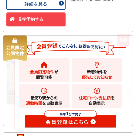
詳細を見る
見学予約する
新着
グレイスウッド小田１丁目II 新築
新築一戸建て
一戸建て
5180
万円
川崎市川崎区小田
2
土地
42.46m
2
建物
83.58m
お気に入りに追加