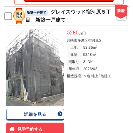
新着
グレイスウッド宿河原５丁
新築一戸建て
目 新築一戸建て
5280
万円
川崎市多摩区宿河原5
2
土地
53.35m
2
建物
92.18m
間取り
3LDK
築年月
2026/08
構造規模
木造 地上3階建て
詳細を見る
見学予約する