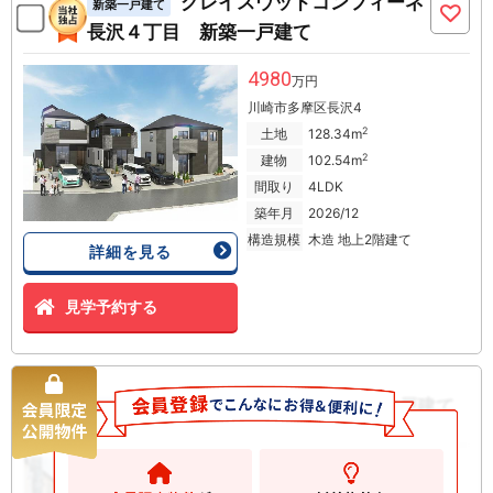
グレイスウッドコンフィーネ
新築一戸建て
長沢４丁目 新築一戸建て
4980
万円
川崎市多摩区長沢4
2
土地
128.34m
2
建物
102.54m
間取り
4LDK
築年月
2026/12
構造規模
木造 地上2階建て
詳細を見る
見学予約する
幸区南加瀬3丁目 中古一戸建て
中古一戸建て
2999
万円