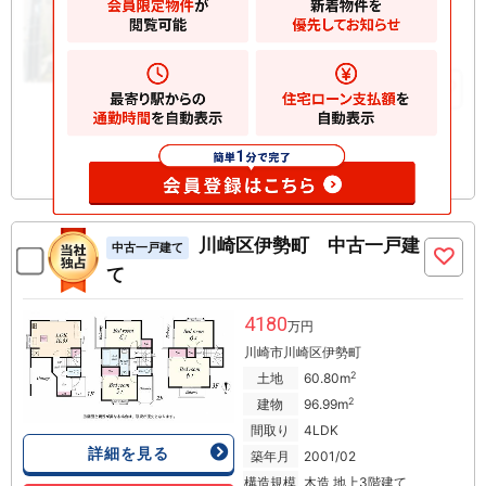
川崎市幸区南加瀬
2
土地
44.59m
2
建物
80.66m
お気に入りに追加
川崎区伊勢町 中古一戸建
中古一戸建て
て
4180
万円
川崎市川崎区伊勢町
2
土地
60.80m
2
建物
96.99m
間取り
4LDK
詳細を見る
築年月
2001/02
構造規模
木造 地上3階建て