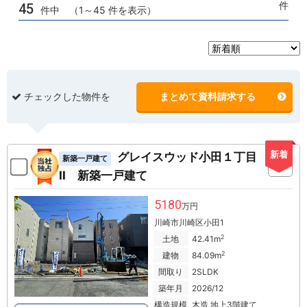
件
45
件中 （1～45 件を表示）
チェックした物件を
まとめて資料請求する
新着
グレイスウッド小田１丁目
新築一戸建て
II 新築一戸建て
5180
万円
川崎市川崎区小田1
2
土地
42.41m
2
建物
84.09m
間取り
2SLDK
築年月
2026/12
構造規模
木造 地上3階建て