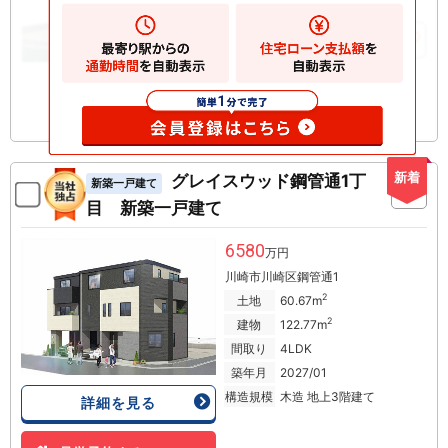
2
建物
123.35m
お気に入りに追加
新着
グレイスウッド鋼管通1丁
新築一戸建て
目 新築一戸建て
6580
万円
川崎市川崎区鋼管通1
2
土地
60.67m
2
建物
122.77m
間取り
4LDK
築年月
2027/01
構造規模
木造 地上3階建て
詳細を見る