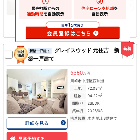
お気に入りに追加
新着
グレイスウッド 元住吉 新
新築一戸建て
築一戸建て
6380
万円
川崎市中原区西加瀬
2
土地
72.08m
2
建物
94.22m
間取り
2SLDK
築年月
2026/08
構造規模
木造 地上3階建て
詳細を見る
見学予約する