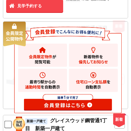
見学予約する
新着
グレイスウッド鋼管通1丁目 新築
新築一戸建て
一戸建て
5980
万円
川崎市川崎区鋼管通
2
土地
60.67m
2
建物
122.62m
お気に入りに追加
新着
グレイスウッド鋼管通1丁
新築一戸建て
目 新築一戸建て