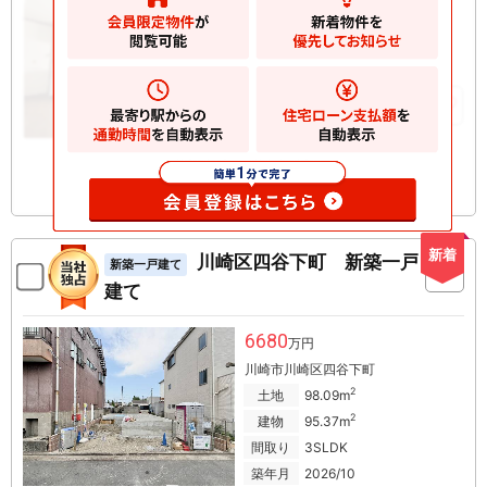
川崎市川崎区田島町
2
土地
33.19m
2
建物
67.74m
お気に入りに追加
新着
川崎区四谷下町 新築一戸
新築一戸建て
建て
6680
万円
川崎市川崎区四谷下町
2
土地
98.09m
2
建物
95.37m
間取り
3SLDK
築年月
2026/10