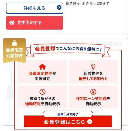
構造規模
木造 地上2階建て
詳細を見る
見学予約する
グレイスウッドコンフィーネ長沢４
新築一戸建て
丁目 新築一戸建て
4580
万円
川崎市多摩区長沢
2
土地
125.37m
2
建物
92.68m
お気に入りに追加