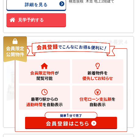
構造規模
木造 地上2階建て
詳細を見る
見学予約する
グレイスウッドコンフィーネ長沢４
新築一戸建て
丁目 新築一戸建て
5380
万円
川崎市多摩区長沢
2
土地
128.88m
2
建物
95.39m
お気に入りに追加