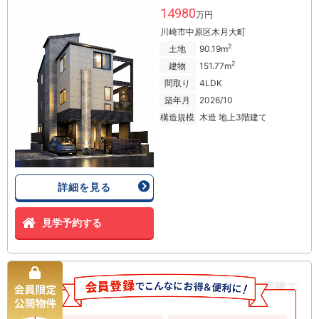
14980
万円
川崎市中原区木月大町
2
土地
90.19m
2
建物
151.77m
間取り
4LDK
築年月
2026/10
構造規模
木造 地上3階建て
詳細を見る
見学予約する
幸区南加瀬３丁目 中古一戸建て
中古一戸建て