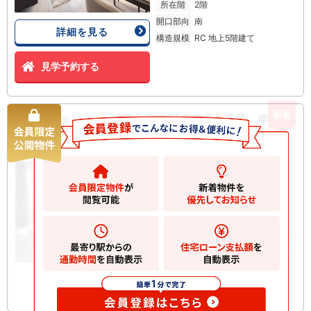
所在階
2階
開口部向
南
詳細を見る
構造規模
RC 地上5階建て
見学予約する
新着
川崎市宮前区東有馬5丁目 中古一
中古一戸建て
戸建て
5980
万円
川崎市宮前区東有馬
2
土地
127.51m
2
建物
101.80m
お気に入りに追加