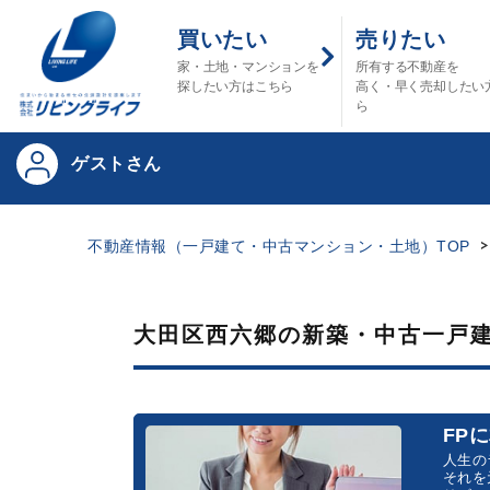
買いたい
売りたい
家・土地・マンションを
所有する不動産を
探したい方はこちら
高く・早く売却したい
ら
ゲストさん
不動産情報（一戸建て・中古マンション・土地）TOP
大田区西六郷の新築・中古一戸
FP
人生の
それを