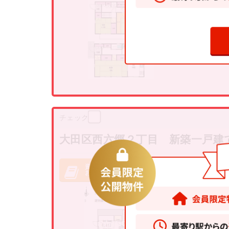
チェック
大田区西六郷２丁目 新築一戸建
資料請求・
お問い合わせ
7480
万
大田区西