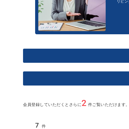
リビン
所在地
大田区
丁目
東京都
価格(万円)
2
会員登録していただくとさらに
件ご覧いただけます
大田区
品川区
世田谷区
目黒区
～
2
川崎市
建物面積(m
)
7
件