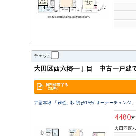
チェック
大田区西六郷一丁目 中古一戸建
資料請求する
（無料）
京急本線 「雑色」駅 徒歩15分 オーナーチェンジ、
4480
万
大田区西六