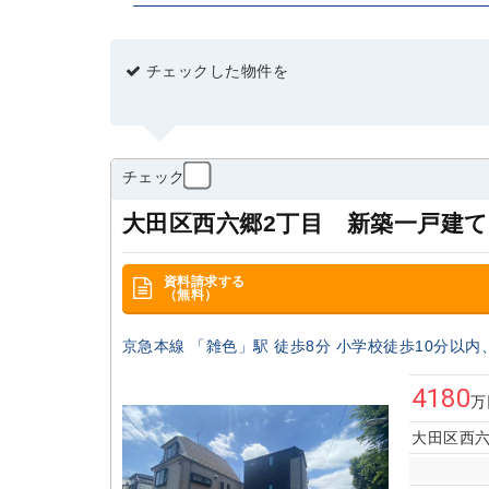
川崎区
幸区
中原区
宮前区
～
2
横浜市
土地面積(m
)
チェックした物件を
鶴見区
港北区
神奈川区
都筑区
～
中区
南区
港南区
磯子区
栄
間取り
物件種別
チェック
指定無し
1R・1K・1DK
1LDK・2
戸建て
土地
中古マンション
大田区西六郷2丁目 新築一戸建て
築年数
価格(万円)
資料請求する
指定無し
新築
5年以内
10年以
（無料）
～
駅徒歩分
2
京急本線 「雑色」駅 徒歩8分 小学校徒歩10分以内
建物・専有面積(m
)
指定無し
5分以内
7分以内
10
4180
万
～
2
大田区西六
土地面積(m
)