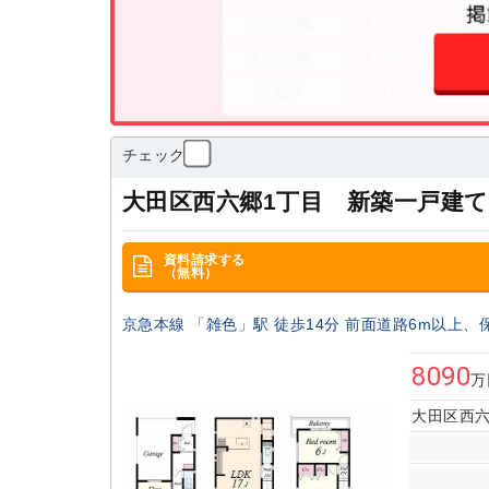
チェック
大田区西六郷1丁目 新築一戸建て
資料請求する
（無料）
京急本線 「雑色」駅 徒歩14分 前面道路6m以上、
8090
万
大田区西六