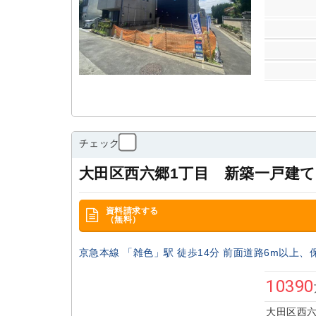
～
間取り
指定無し
1R・1K・1DK
1LDK・2
築年数
指定無し
新築
5年以内
10年以
チェック
駅徒歩分
大田区西六郷1丁目 新築一戸建て
指定無し
5分以内
7分以内
10
資料請求する
（無料）
該当
京急本線 「雑色」駅 徒歩14分 前面道路6m以上、
物件
10390
大田区西六