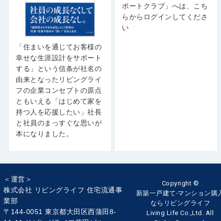
ポートクラブ」へは、こち
らからログインしてくださ
い
「住まいを通じてお客様の
幸せな生涯設計をサポート
する」という信条が社名の
由来となったリビングライ
フの企業コンセプトの原点
ともいえる「はじめて家を
持つ人を応援したい」社長
と社員のまっすぐな思いが
本になりました。
＜運営＞
Copyright ©
株式会社 リビングライフ 住宅流通事
新築一戸建て‧マンション購
業部
ならリビングライフ
〒144-0051 東京都大田区西蒲田8-
Living Life Co.,Ltd. All