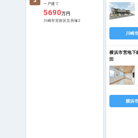
3
一戸建て
5690
万円
川崎市宮前区五所塚2
川崎
横浜市営地下
田
横浜