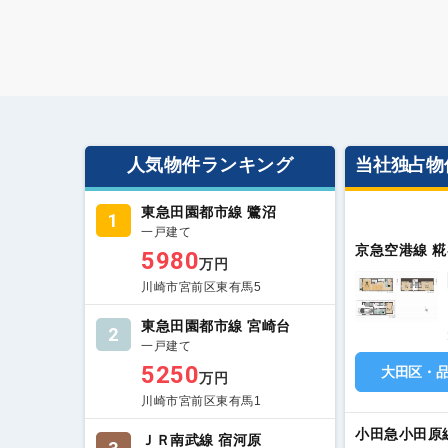
人気物件ランキング
当社独占物
東急田園都市線 鷺沼
1
一戸建て
京急空港線 糀
5980
万円
川崎市宮前区東有馬5
東急田園都市線 宮崎台
2
一戸建て
5250
大田区・
万円
川崎市宮前区東有馬1
小田急小田原
ＪＲ南武線 宿河原