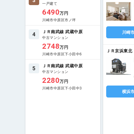
3
一戸建て
6490
万円
川崎市中原区市ノ坪
ＪＲ南武線 武蔵中原
川崎
4
中古マンション
2748
万円
ＪＲ京浜東北
川崎市中原区下小田中6
ＪＲ南武線 武蔵中原
5
中古マンション
2280
万円
川崎市中原区下小田中3
横浜