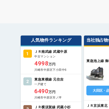
人気物件ランキング
当社独占物
ＪＲ南武線 武蔵中原
1
中古マンション
東急池上線 
4998
万円
川崎市中原区下小田中6
東急東横線 元住吉
2
一戸建て
6490
大田区・
万円
川崎市中原区市ノ坪
ＪＲ京浜東北
ＪＲ横須賀線 武蔵小杉