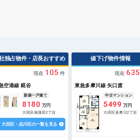
社独占物件・店長おすすめ
値下げ物件情報
105
635
現在
件
現在
急空港線 糀谷
東急多摩川線 矢口渡
新築一戸建て
中古マンション
8180
5499
万円
万円
大田区南蒲田2丁目
大田区多摩川2丁目
大田区・品川区の一覧を見る