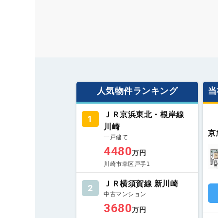
人気物件ランキング
当
ＪＲ京浜東北・根岸線
1
川崎
京
一戸建て
4480
万円
川崎市幸区戸手1
ＪＲ横須賀線 新川崎
2
中古マンション
3680
万円