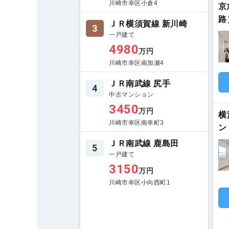
川崎市幸区小倉4
京
路
ＪＲ横須賀線 新川崎
3
一戸建て
4980
万円
川崎市幸区南加瀬4
ＪＲ南武線 尻手
4
中古マンション
3450
万円
横
川崎市幸区南幸町3
ン
ＪＲ南武線 鹿島田
5
一戸建て
3150
万円
川崎市幸区小向西町1