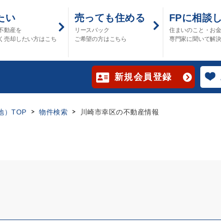
たい
売っても住める
FPに相談
不動産を
リースバック
住まいのこと・お
く売却したい方はこち
ご希望の方はこちら
専門家に聞いて解
新規会員登録
）TOP
物件検索
川崎市幸区の不動産情報