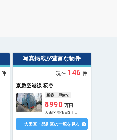
写真掲載が豊富な物件
146
件
現在
件
京急空港線 糀谷
新築一戸建て
8990
万円
大田区南蒲田3丁目
大田区・品川区の一覧を見る