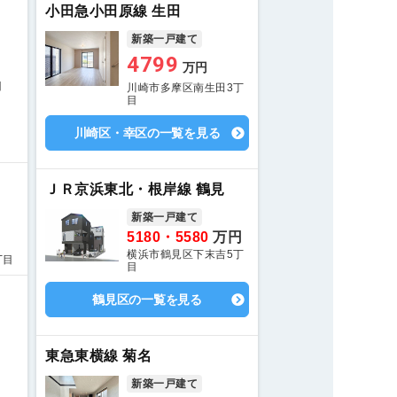
小田急小田原線 生田
新築一戸建て
4799
万円
目
川崎市多摩区南生田3丁
目
川崎区・幸区の一覧を見る
ＪＲ京浜東北・根岸線 鶴見
新築一戸建て
5180・5580
万円
横浜市鶴見区下末吉5丁
丁目
目
鶴見区の一覧を見る
東急東横線 菊名
新築一戸建て