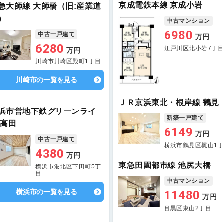
京成電鉄本線 京成小岩
急大師線 大師橋（旧:産業道
）
中古マンション
6980
中古一戸建て
万円
6280
江戸川区北小岩7丁
万円
川崎市川崎区殿町1丁目
川崎市の一覧を見る
ＪＲ京浜東北・根岸線 鶴見
浜市営地下鉄グリーンライ
新築一戸建て
 高田
6149
万円
中古一戸建て
横浜市鶴見区梶山1
4380
万円
東急田園都市線 池尻大橋
横浜市港北区下田町5丁
目
中古マンション
横浜市の一覧を見る
11480
万円
目黒区東山2丁目