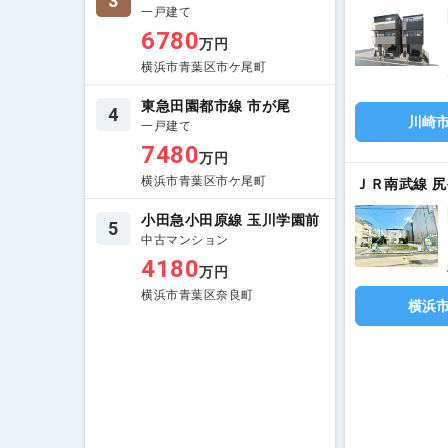
3
一戸建て
6780
万円
横浜市青葉区市ケ尾町
東急田園都市線 市が尾
4
川崎
一戸建て
7480
万円
横浜市青葉区市ケ尾町
ＪＲ南武線 尻
小田急小田原線 玉川学園前
5
中古マンション
4180
万円
横浜市青葉区奈良町
横浜