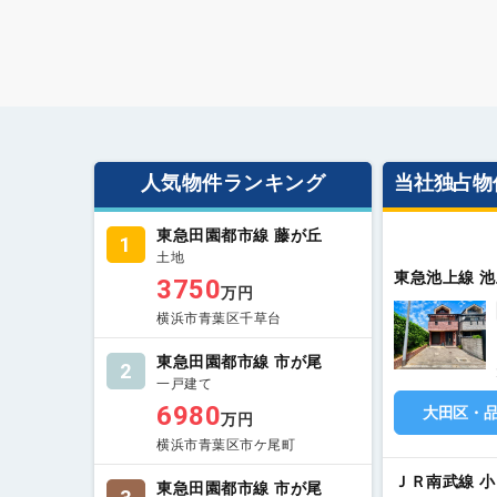
人気物件ランキング
当社独占物
東急田園都市線 藤が丘
1
土地
東急池上線 池
3750
万円
横浜市青葉区千草台
東急田園都市線 市が尾
2
一戸建て
6980
大田区・
万円
横浜市青葉区市ケ尾町
ＪＲ南武線 
東急田園都市線 市が尾