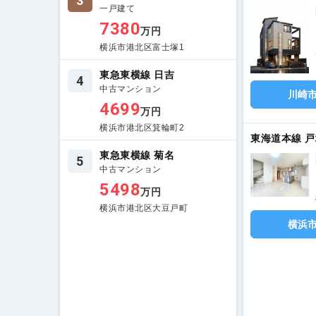
3
一戸建て
7380
万円
横浜市港北区富士塚1
東急東横線 日吉
4
中古マンション
川崎
4699
万円
横浜市港北区箕輪町2
東海道本線 戸
東急東横線 菊名
5
中古マンション
5498
万円
横浜市港北区大豆戸町
横浜