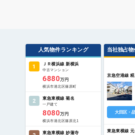
人気物件ランキング
当社独占物
ＪＲ横浜線 新横浜
1
中古マンション
京急空港線 糀
6880
万円
横浜市港北区篠原町
東急東横線 菊名
2
一戸建て
8080
大田区・
万円
横浜市港北区篠原北1
東急東横線 
東急東横線 妙蓮寺