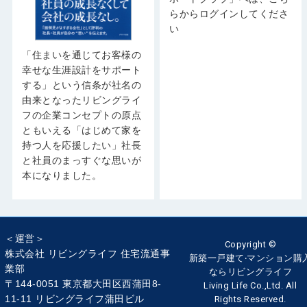
らからログインしてくださ
い
「住まいを通じてお客様の
幸せな生涯設計をサポート
する」という信条が社名の
由来となったリビングライ
フの企業コンセプトの原点
ともいえる「はじめて家を
持つ人を応援したい」社長
と社員のまっすぐな思いが
本になりました。
＜運営＞
Copyright ©
株式会社 リビングライフ 住宅流通事
新築一戸建て‧マンション購
業部
ならリビングライフ
〒144-0051 東京都大田区西蒲田8-
Living Life Co.,Ltd. All
11-11 リビングライフ蒲田ビル
Rights Reserved.