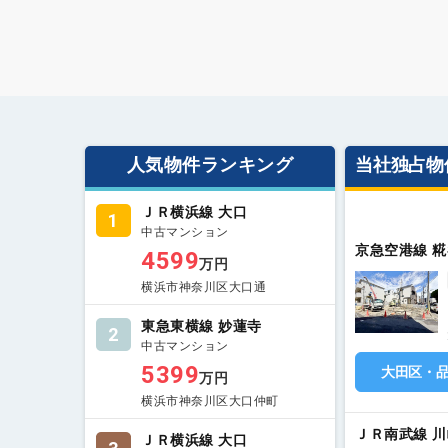
人気物件ランキング
当社独占物
ＪＲ横浜線 大口
1
中古マンション
京急空港線 糀
4599
万円
横浜市神奈川区大口通
東急東横線 妙蓮寺
2
中古マンション
5399
大田区・
万円
横浜市神奈川区大口仲町
ＪＲ南武線 
ＪＲ横浜線 大口