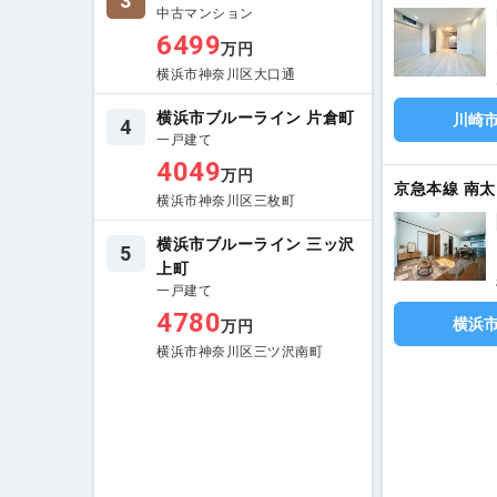
3
中古マンション
6499
万円
横浜市神奈川区大口通
横浜市ブルーライン 片倉町
川崎
4
一戸建て
4049
万円
京急本線 南太
横浜市神奈川区三枚町
横浜市ブルーライン 三ッ沢
5
上町
一戸建て
4780
横浜
万円
横浜市神奈川区三ツ沢南町