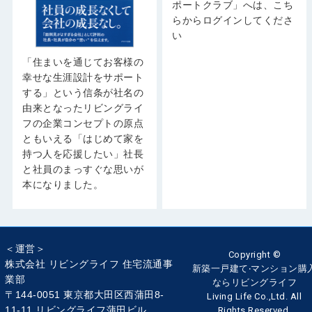
ポートクラブ」へは、こち
らからログインしてくださ
い
「住まいを通じてお客様の
幸せな生涯設計をサポート
する」という信条が社名の
由来となったリビングライ
フの企業コンセプトの原点
ともいえる「はじめて家を
持つ人を応援したい」社長
と社員のまっすぐな思いが
本になりました。
＜運営＞
Copyright ©
株式会社 リビングライフ 住宅流通事
新築一戸建て‧マンション購
業部
ならリビングライフ
〒144-0051 東京都大田区西蒲田8-
Living Life Co.,Ltd. All
11-11 リビングライフ蒲田ビル
Rights Reserved.