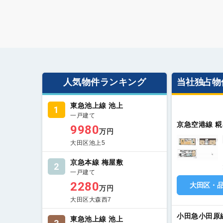
人気物件ランキング
当社独占物
東急池上線 池上
1
一戸建て
京急空港線 糀
9980
万円
大田区池上5
京急本線 梅屋敷
2
一戸建て
2280
大田区・
万円
大田区大森西7
小田急小田原
東急池上線 池上