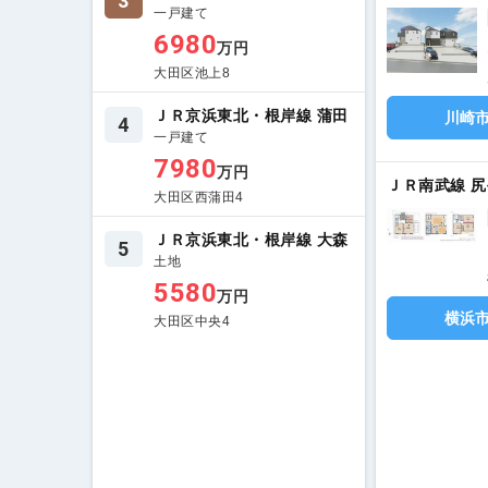
3
一戸建て
6980
万円
大田区池上8
ＪＲ京浜東北・根岸線 蒲田
川崎
4
一戸建て
7980
万円
ＪＲ南武線 尻
大田区西蒲田4
ＪＲ京浜東北・根岸線 大森
5
土地
5580
万円
横浜
大田区中央4